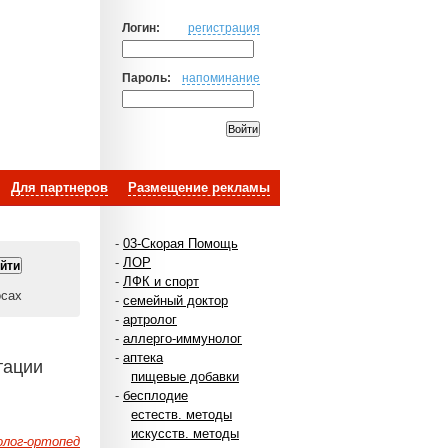
Логин:
регистрация
Пароль:
напоминание
Для партнеров
Размещение рекламы
-
03-Скорая Помощь
-
ЛОР
-
ЛФК и спорт
осах
-
семейный доктор
-
артролог
-
аллерго-иммунолог
-
аптека
тации
пищевые добавки
-
бесплодие
естеств. методы
искусств. методы
лог-ортопед