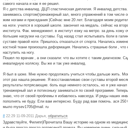
самого начала и как я ее решил.
Я с детства инвалид. ДЦП спастическая диплегия. Я инвалид детства
занимаюсь спортом(тренажерный зал, много упражнений в том числе 
жим ногами и приседания )Сейчас мне 20 лет. Благодаря моим родите
на ноги. учился в хорошей школе. закончил на медаль. сейчас на втор
института. Фак. менеджмент. в институт езжу на метро. за день хожу о
большие нагрузки на суставы. Год назад стал испытывать боли в гали
суставе правой ноги. Пришлось отказаться от спорта. Начались измене
костной ткани произошла деформация. Начались страшные боли , что 
наступить на ногу.
Пошел по врачам , а они сказали: что вы хотите с таким диагнозом. С
инвалидную коляску. Вы же и так уже инвалид.
Я был в шоке. Мне нужно продолжать учиться чтобы дальше жить. Мо
этот раз нашла решение. Я восстанавливаю свои суставы второй меся
результаты потрясающие. боль еще немного осталось, но я уже начал
тренажерный зал и потихоньку заниматься по своей программе. Теперь
знаю, что от своей проблемы я избавлюсь навсегда. И ряды наших ин
пополнять не буду. Ели вам интересно. Буду рад вам помочь. ася 250 
мыло mysev1705@mail. ru
#
22:29 11-09-2011 Дарья,
обратиться
Здравствуйте, Филипп)Прочитала Вашу историю на одном из медицинс
и была просто просто потрясена)) правда. Вы наверное очень сильный 