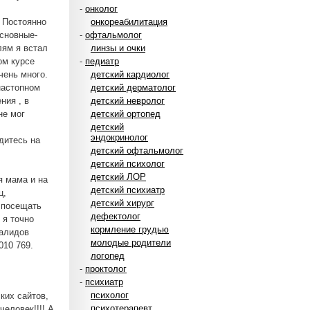
-
онколог
. Постоянно
онкореабилитация
основные-
-
офтальмолог
лям я встал
линзы и очки
ом курсе
-
педиатр
чень много.
детский кардиолог
настопном
детский дерматолог
ния , в
детский невролог
не мог
детский ортопед
детский
эндокринолог
адитесь на
детский офтальмолог
детский психолог
детский ЛОР
я мама и на
детский психиатр
ц,
детский хирург
 посещать
дефектолог
 я точно
кормление грудью
валидов
молодые родители
010 769.
логопед
-
проктолог
-
психиатр
психолог
ких сайтов,
психотерапевт
человек!!!! А