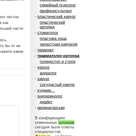
семейный психолог
профконсультант
-
пластический хирург
вот честно
пластический
а как
ортопед
ольшей части
-
стоматолог
пластика лица
есь,
челюстная хирургия
то бы то не
-
терапевт
кажите какие
-
травматолог-ортопед
голеностоп и стопа
-
уролог
андролог
-
хирург
сосудистый хирург
-
худеем...
-
эндокринолог
диабет
-
ординаторская
В конференциях
отмеченных
зеленым
сегодня были ответы
специалистов.