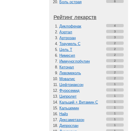
Боль острая
6
Рейтинг лекарств
Диклофенак
4
Аэртал
3
Артрозан
3
Траумель С
2
Цель Т
2
Нимесил
2
Иммуноглобулин
2
Кетонал
2
Левомеколь
2
Мовалис
2
Цефтриаксон
1
Фуросемид
1
Ципролет
1
Кальций + Витамин C
1
Кальцемин
1
Найз
1
Дексаметазон
1
Дипроспан
1
1