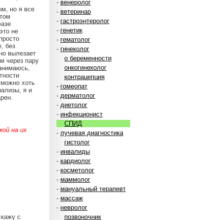
-
венеролог
м, но я все
-
ветеринар
ртом
-
гастроэнтеролог
фазе
-
генетик
это не
просто
-
гематолог
, без
-
гинеколог
нно вылезает
о беременности
ом через пару
онкогинеколог
занимаюсь,
тности
контрацепция
 можно хоть
-
гомеопат
нализы, я и
-
дерматолог
рен.
-
диетолог
-
инфекционист
СПИД
ой на их
-
лучевая диагностика
гистолог
-
инвалиды
-
кардиолог
-
косметолог
-
маммолог
-
мануальный терапевт
-
массаж
-
невролог
скажу с
позвоночник