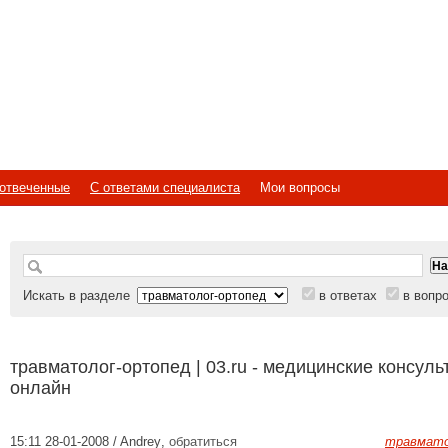
отвеченные
С ответами специалиста
Мои вопросы
Искать в разделе
в ответах
в вопр
травматолог-ортопед | 03.ru - медицинские консуль
онлайн
15:11 28-01-2008 / Andrey
,
обратиться
травмато