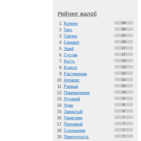
Рейтинг жалоб
Колено
39
Гипс
30
Связки
21
Синовит
18
Ушиб
17
Сустав
17
Кость
14
Бурсит
13
Растяжение
12
Аппарат
11
Разрыв
10
Повреждение
10
Лучевой
9
Удар
9
Закрытый
9
Гематома
7
Плечевой
7
Сухожилие
7
Припухлость
7