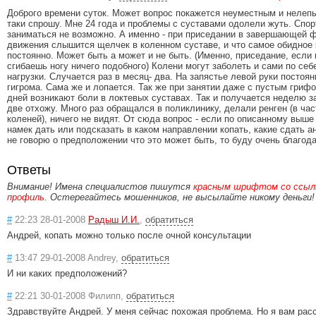
Доброго времени суток. Может вопрос покажется неуместным и нелепы
таки спрошу. Мне 24 года и проблемы с суставами одолели жуть. Спо
заниматься не возможно. А именно - при приседании в завершающей 
движения слышится щелчек в коленном суставе, и что самое обидное 
постоянно. Может быть а может и не быть. (Именно, приседание, если 
сгибаешь ногу ничего подобного) Колени могут заболеть и сами по себе
нагрузки. Случается раз в месяц- два. На запястье левой руки постоя
гигрома. Сама же и лопается. Так же при занятии даже с пустым гриф
дней возникают боли в локтевых суставах. Так и получается неделю 
две отхожу. Много раз обращался в поликлинику, делали ренген (в час
коленей), ничего не видят. От сюда вопрос - если по описанному выше
намек дать или подсказать в каком направлении копать, какие сдать а
не говорю о предположении что это может быть, то буду очень благода
Ответы
Внимание! Имена специалистов пишутся
красным шрифтом со ссылк
профиль
. Остерегайтесь мошенников, не высылайте никому деньги!
#
22:23 28-01-2008
Радыш И.И.
,
обратиться
Андрей, копать можно только после очной консультации
#
13:47 29-01-2008 Andrey,
обратиться
И ни каких предположений?
#
22:21 30-01-2008 Филипп,
обратиться
Здравствуйте Андрей. У меня сейчас похожая проблема. Но я вам рас