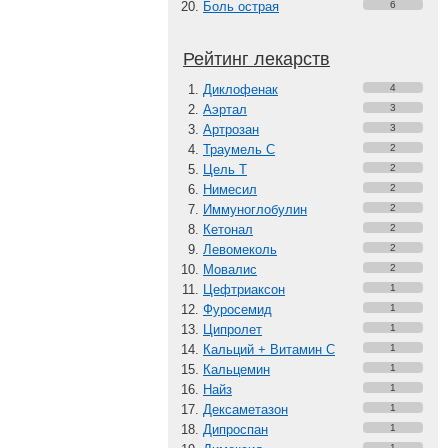
Боль острая
6
Рейтинг лекарств
Диклофенак
4
Аэртал
3
Артрозан
3
Траумель С
2
Цель Т
2
Нимесил
2
Иммуноглобулин
2
Кетонал
2
Левомеколь
2
Мовалис
2
Цефтриаксон
1
Фуросемид
1
Ципролет
1
Кальций + Витамин C
1
Кальцемин
1
Найз
1
Дексаметазон
1
Дипроспан
1
1