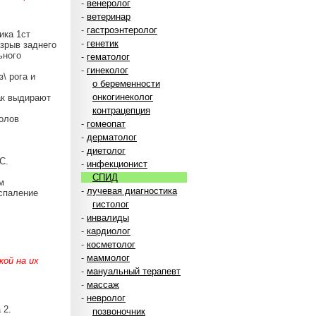
-
венеролог
-
ветеринар
-
гастроэнтеролог
ика 1ст
-
генетик
зрыв заднего
ьного
-
гематолог
-
гинеколог
\ рога и
о беременности
онкогинеколог
ак выдирают
контрацепция
колов
-
гомеопат
-
дерматолог
-
диетолог
С.
-
инфекционист
СПИД
м
-
лучевая диагностика
оспаление
гистолог
-
инвалиды
-
кардиолог
-
косметолог
-
маммолог
ой на их
-
мануальный терапевт
-
массаж
-
невролог
 2.
позвоночник