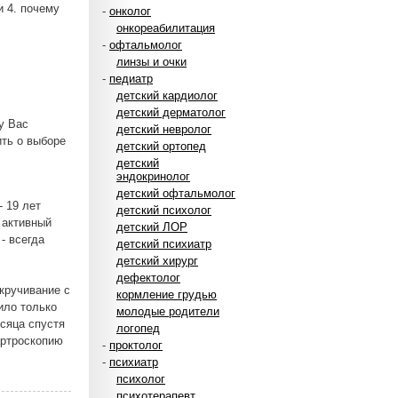
 4. почему
-
онколог
онкореабилитация
-
офтальмолог
линзы и очки
-
педиатр
детский кардиолог
детский дерматолог
у Вас
детский невролог
ть о выборе
детский ортопед
детский
эндокринолог
детский офтальмолог
- 19 лет
детский психолог
у активный
детский ЛОР
- всегда
детский психиатр
детский хирург
дефектолог
скручивание с
кормление грудью
ило только
молодые родители
есяца спустя
логопед
артроскопию
-
проктолог
-
психиатр
психолог
психотерапевт