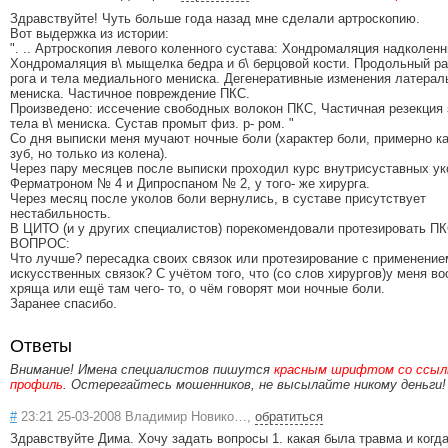
Здравствуйте! Чуть больше года назад мне сделали артроскопию.
Вот выдержка из истории:
". .. Артроскопия левого коленного сустава: Хондромаляция надколенн
Хондромаляция в\ мыщелка бедра и б\ берцовой кости. Продольный ра
рога и тела медиального мениска. Дегенеративные изменения латерал
мениска. Частичное повреждение ПКС.
Произведено: иссечение свободных волокон ПКС, Частичная резекция з
тела в\ мениска. Сустав промыт физ. р- ром. "
Со дня выписки меня мучают ночные боли (характер боли, примерно к
зуб, но только из колена).
Через пару месяцев после выписки проходил курс внутрисуставных у
Ферматроном № 4 и Дипроспаном № 2, у того- же хирурга.
Через месяц после уколов боли вернулись, в суставе присутствует
нестабильность.
В ЦИТО (и у других специалистов) порекомендовали протезировать ПК
ВОПРОС:
Что лучше? пересадка своих связок или протезирование с применение
искусственных связок? С учётом того, что (со слов хирургов)у меня в
хряща или ещё там чего- то, о чём говорят мои ночные боли.
Заранее спасибо.
Ответы
Внимание! Имена специалистов пишутся
красным шрифтом со ссылк
профиль
. Остерегайтесь мошенников, не высылайте никому деньги!
#
23:21 25-03-2008 Владимир Новико…,
обратиться
Здравствуйте Дима. Хочу задать вопросы 1. какая была травма и когда