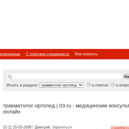
отвеченные
С ответами специалиста
Мои вопросы
Искать в разделе
в ответах
в вопр
травматолог-ортопед | 03.ru - медицинские консуль
онлайн
15:11 25-03-2008 / Дмитрий
,
обратиться
травмато