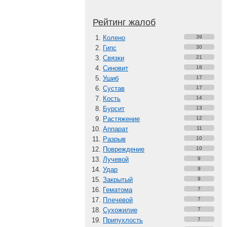
Рейтинг жалоб
Колено
39
Гипс
30
Связки
21
Синовит
18
Ушиб
17
Сустав
17
Кость
14
Бурсит
13
Растяжение
12
Аппарат
11
Разрыв
10
Повреждение
10
Лучевой
9
Удар
9
Закрытый
9
Гематома
7
Плечевой
7
Сухожилие
7
Припухлость
7