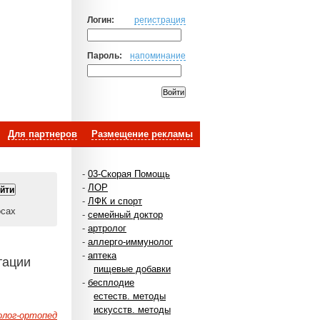
Логин:
регистрация
Пароль:
напоминание
Для партнеров
Размещение рекламы
-
03-Скорая Помощь
-
ЛОР
-
ЛФК и спорт
осах
-
семейный доктор
-
артролог
-
аллерго-иммунолог
-
аптека
тации
пищевые добавки
-
бесплодие
естеств. методы
искусств. методы
лог-ортопед