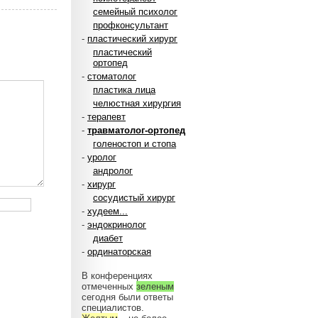
семейный психолог
профконсультант
-
пластический хирург
пластический
ортопед
-
стоматолог
пластика лица
челюстная хирургия
-
терапевт
-
травматолог-ортопед
голеностоп и стопа
-
уролог
андролог
-
хирург
сосудистый хирург
-
худеем...
-
эндокринолог
диабет
-
ординаторская
В конференциях
отмеченных
зеленым
сегодня были ответы
специалистов.