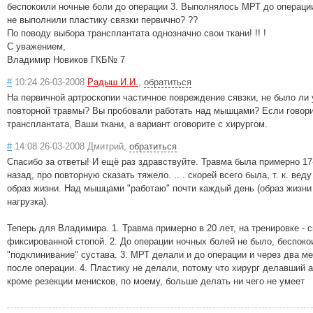
беспокоили ночные боли до операции 3. Выполнялось МРТ до операции
не выполнили пластику связки первично? ??
По поводу выбора трансплантата однозначно свои ткани! !! !
С уважением,
Владимир Новиков ГКБ№ 7
#
10:24 26-03-2008
Радыш И.И.
,
обратиться
На первичной артроскопии частичное повреждение сявзки, не было ли 
повторной травмы? Вы пробовали работать над мышцами? Если говори
трансплантата, Ваши ткани, а вариант оговорите с хирургом.
#
14:08 26-03-2008 Дмитрий,
обратиться
Спасибо за ответы! И ещё раз здравствуйте. Травма была примерно 17
назад, про повторную сказать тяжело. .. . скорей всего была, т. к. вед
образ жизни. Над мышцами "работаю" почти каждый день (образ жизни 
нагрузка).
Теперь для Владимира. 1. Травма примерно в 20 лет, на тренировке - 
фиксированной стопой. 2. До операции ночных болей не было, беспоко
"подклинивание" сустава. 3. МРТ делали и до операции и через два м
после операции. 4. Пластику не делали, потому что хирург делавший 
кроме резекции менисков, по моему, больше делать ни чего не умеет