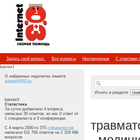
Internet
Скорая помощь
Задать свой вопрос.
Все вопросы
Неотвеченные
С ответами 
banner1
О найденных недочетах пишите
support@03.ru
.
Искать в разделе
banner3
Статистика
За сутки добавлено 4 вопроса,
написано 30 ответов, из них 0 ответ от
1 специалиста в 0 конференции.
травмато
С 4 марта 2000-го 375
специалистов
написали 511 756 ответов на 2 329 486
- медиц
вопросов