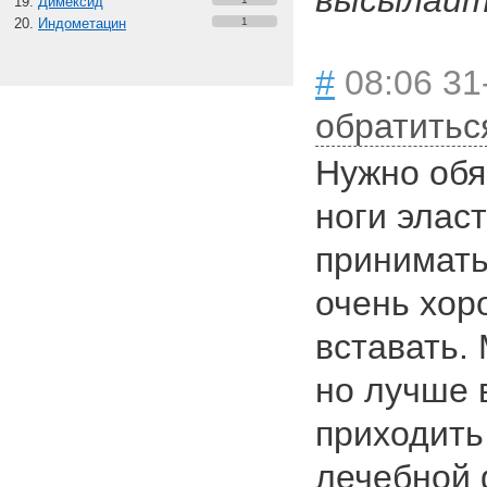
высылайте
Димексид
Индометацин
1
#
08:06 31
обратитьс
Нужно обя
ноги элас
принимать
очень хор
вставать.
но лучше 
приходить
лечебной 