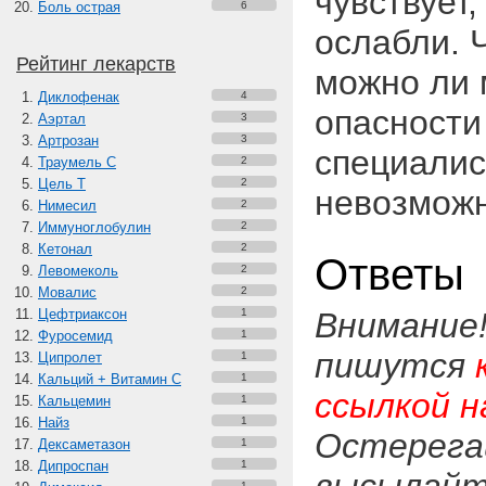
чувствует
Боль острая
6
ослабли. 
Рейтинг лекарств
можно ли 
Диклофенак
4
опасности
Аэртал
3
Артрозан
3
специалис
Траумель С
2
Цель Т
2
невозможн
Нимесил
2
Иммуноглобулин
2
Кетонал
2
Ответы
Левомеколь
2
Мовалис
2
Цефтриаксон
1
Внимание
Фуросемид
1
пишутся
Ципролет
1
Кальций + Витамин C
1
ссылкой н
Кальцемин
1
Найз
1
Остерега
Дексаметазон
1
Дипроспан
1
1