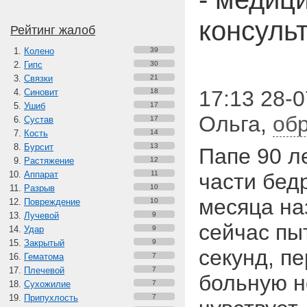
консуль
Рейтинг жалоб
Колено
39
Гипс
30
Связки
21
17:13 28-0
Синовит
18
Ушиб
17
Ольга
,
об
Сустав
17
Кость
14
Бурсит
13
Папе 90 л
Растяжение
12
Аппарат
11
части бед
Разрыв
10
месяца на
Повреждение
10
Лучевой
9
сейчас пы
Удар
9
Закрытый
9
секунд, п
Гематома
7
Плечевой
7
больную но
Сухожилие
7
Припухлость
7