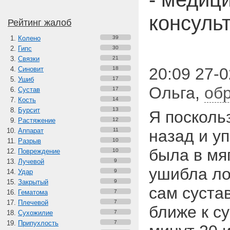
консуль
Рейтинг жалоб
Колено
39
Гипс
30
Связки
21
20:09 27-0
Синовит
18
Ушиб
17
Ольга
,
об
Сустав
17
Кость
14
Бурсит
13
Я посколь
Растяжение
12
Аппарат
11
назад и уп
Разрыв
10
была в мя
Повреждение
10
Лучевой
9
ушибла ло
Удар
9
Закрытый
9
сам сустав
Гематома
7
Плечевой
7
ближе к су
Сухожилие
7
Припухлость
7