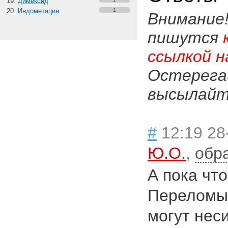
Димексид
Индометацин
1
Внимание
пишутся
ссылкой н
Остерега
высылайте
#
12:19 28
Ю.О.
,
обр
А пока что
Переломы 
могут нес