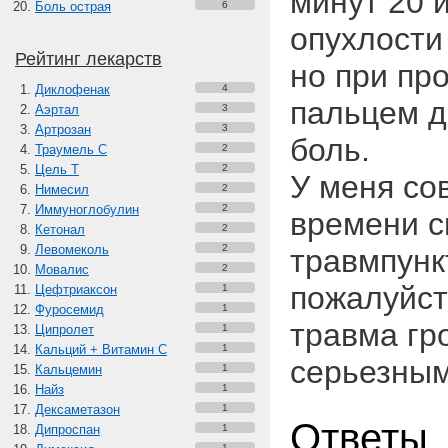
минут 20 
Боль острая
6
опухлости 
Рейтинг лекарств
но при пр
Диклофенак
4
пальцем д
Аэртал
3
Артрозан
3
боль.
Траумель С
2
Цель Т
2
У меня со
Нимесил
2
Иммуноглобулин
2
времени с
Кетонал
2
Левомеколь
2
травмпунк
Мовалис
2
пожалуйст
Цефтриаксон
1
Фуросемид
1
травма гр
Ципролет
1
Кальций + Витамин C
1
серьезным
Кальцемин
1
Найз
1
Дексаметазон
1
Ответы
Дипроспан
1
1