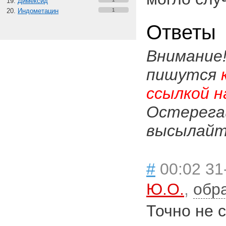
Димексид
Индометацин
1
Ответы
Внимание
пишутся
ссылкой н
Остерега
высылайте
#
00:02 31
Ю.О.
,
обр
Точно не 