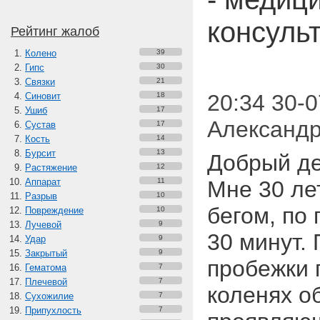
консуль
Рейтинг жалоб
Колено
39
Гипс
30
Связки
21
20:34 30-0
Синовит
18
Ушиб
17
Александ
Сустав
17
Кость
14
Бурсит
13
Добрый де
Растяжение
12
Аппарат
11
Мне 30 ле
Разрыв
10
бегом, по 
Повреждение
10
Лучевой
9
30 минут.
Удар
9
Закрытый
9
пробежки 
Гематома
7
Плечевой
7
коленях об
Сухожилие
7
Припухлость
7