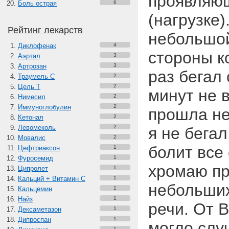
проявляющ
Боль острая
6
(нагрузке)
Рейтинг лекарств
небольшой
Диклофенак
4
стороны к
Аэртал
3
Артрозан
3
раз бегал
Траумель С
2
Цель Т
2
минут не 
Нимесил
2
Иммуноглобулин
2
прошла не
Кетонал
2
Левомеколь
2
я не бегал
Мовалис
2
болит все
Цефтриаксон
1
Фуросемид
1
хромаю пр
Ципролет
1
Кальций + Витамин C
1
небольших
Кальцемин
1
Найз
1
речи. От 
Дексаметазон
1
Дипроспан
1
могло слу
1