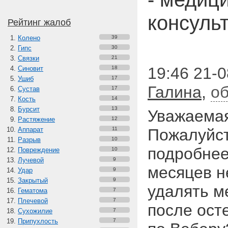
консуль
Рейтинг жалоб
Колено
39
Гипс
30
Связки
21
19:46 21-0
Синовит
18
Ушиб
17
Галина
,
об
Сустав
17
Кость
14
Бурсит
13
Уважаема
Растяжение
12
Аппарат
11
Пожалуйст
Разрыв
10
подробнее
Повреждение
10
Лучевой
9
месяцев н
Удар
9
Закрытый
9
удалять м
Гематома
7
Плечевой
7
после ост
Сухожилие
7
Припухлость
7