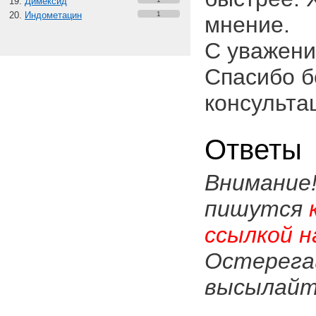
Димексид
Индометацин
1
мнение.
С уважени
Спасибо 
консульта
Ответы
Внимание
пишутся
ссылкой н
Остерега
высылайте