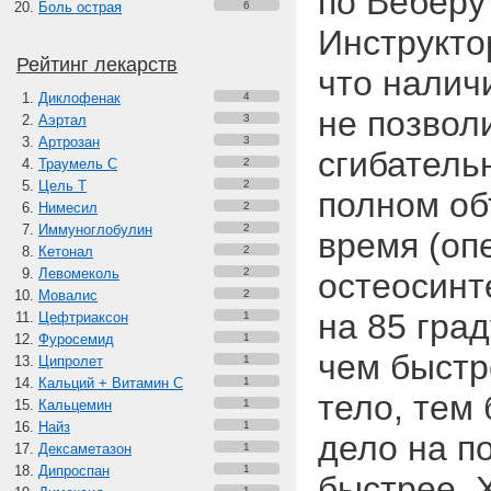
по Веберу
Боль острая
6
Инструкто
Рейтинг лекарств
что налич
Диклофенак
4
не позвол
Аэртал
3
Артрозан
3
сгибатель
Траумель С
2
Цель Т
2
полном об
Нимесил
2
Иммуноглобулин
2
время (оп
Кетонал
2
Левомеколь
2
остеосинт
Мовалис
2
на 85 гра
Цефтриаксон
1
Фуросемид
1
чем быстр
Ципролет
1
Кальций + Витамин C
1
тело, тем 
Кальцемин
1
Найз
1
дело на п
Дексаметазон
1
Дипроспан
1
быстрее. 
1