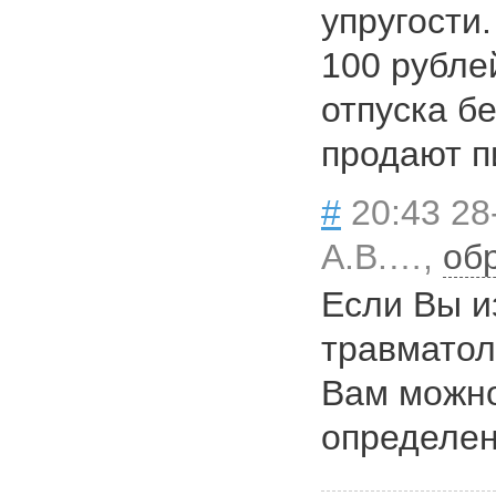
упругости
100 рубле
отпуска бе
продают пи
#
20:43 28
А.В.…,
об
Если Вы и
травматол
Вам можно
определен