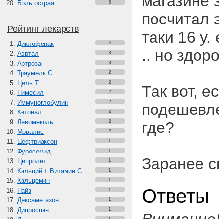
магазине за
Боль острая
6
посчитал 
Рейтинг лекарств
таки 16 у. 
Диклофенак
4
.. но здор
Аэртал
3
Артрозан
3
Траумель С
2
Цель Т
2
Так вот, е
Нимесил
2
Иммуноглобулин
2
подешевле
Кетонал
2
Левомеколь
2
где?
Мовалис
2
Цефтриаксон
1
Фуросемид
1
Заранее сп
Ципролет
1
Кальций + Витамин C
1
Кальцемин
1
Ответы
Найз
1
Дексаметазон
1
Дипроспан
1
1