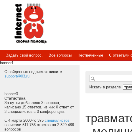
Internet
Скорая помощь
Задать свой вопрос.
Все вопросы
Неотвеченные
С ответами 
banner1
О найденных недочетах пишите
support@03.ru
.
Искать в разделе
banner3
Статистика
За сутки добавлено 3 вопроса,
написано 15 ответов, из них 0 ответ от
3 специалистов в 0 конференции.
травмато
С 4 марта 2000-го 375
специалистов
написали 511 756 ответов на 2 329 486
- медиц
вопросов