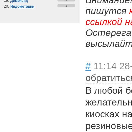
Внимание
Димексид
Индометацин
1
пишутся
ссылкой н
Остерега
высылайте
#
11:14 28
обратитьс
В любой б
желательн
киосках н
резиновые