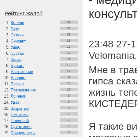
консуль
Рейтинг жалоб
Колено
39
Гипс
30
Связки
21
23:48 27-1
Синовит
18
Ушиб
17
Velomania
Сустав
17
Кость
14
Бурсит
13
Мне в тра
Растяжение
12
Аппарат
11
гипса сказ
Разрыв
10
жизнь теп
Повреждение
10
Лучевой
9
КИСТЕДЕР
Удар
9
Закрытый
9
Гематома
7
Плечевой
7
Я такие в
Сухожилие
7
Припухлость
7