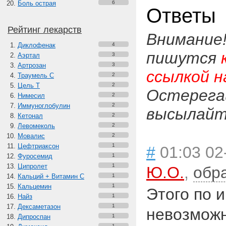
Боль острая
6
Ответы
Рейтинг лекарств
Внимание
Диклофенак
4
пишутся
Аэртал
3
Артрозан
3
ссылкой н
Траумель С
2
Цель Т
2
Остерега
Нимесил
2
Иммуноглобулин
2
высылайте
Кетонал
2
Левомеколь
2
Мовалис
2
Цефтриаксон
1
#
01:03 02
Фуросемид
1
Ципролет
1
Ю.О.
,
обр
Кальций + Витамин C
1
Кальцемин
1
Этого по 
Найз
1
Дексаметазон
1
невозможн
Дипроспан
1
1