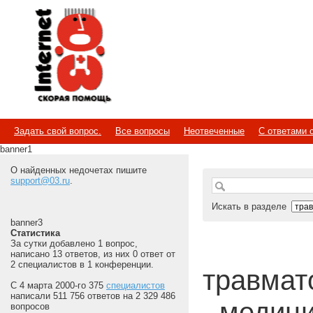
Internet
Скорая помощь
Задать свой вопрос.
Все вопросы
Неотвеченные
С ответами 
banner1
О найденных недочетах пишите
support@03.ru
.
Искать в разделе
banner3
Статистика
За сутки добавлено 1 вопрос,
написано 13 ответов, из них 0 ответ от
2 специалистов в 1 конференции.
травмато
С 4 марта 2000-го 375
специалистов
написали 511 756 ответов на 2 329 486
- медиц
вопросов