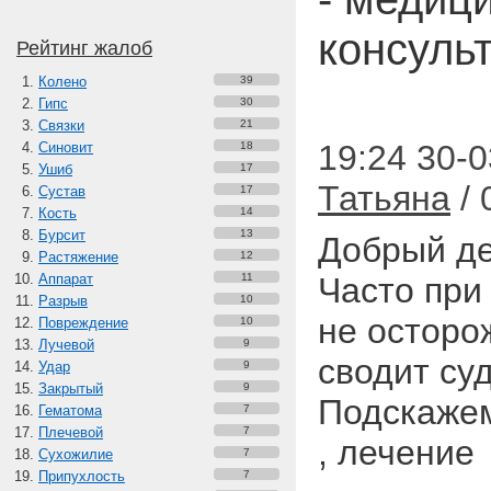
консуль
Рейтинг жалоб
Колено
39
Гипс
30
Связки
21
19:24 30-0
Синовит
18
Ушиб
17
Татьяна
/ 
Сустав
17
Кость
14
Бурсит
13
Добрый де
Растяжение
12
Аппарат
11
Часто при
Разрыв
10
не осторо
Повреждение
10
Лучевой
9
сводит су
Удар
9
Закрытый
9
Подскажем
Гематома
7
Плечевой
7
, лечение
Сухожилие
7
Припухлость
7