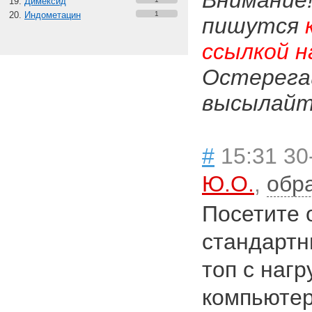
Внимание
Димексид
Индометацин
1
пишутся
ссылкой н
Остерега
высылайте
#
15:31 30
Ю.О.
,
обр
Посетите 
стандартн
топ с нагр
компьюте