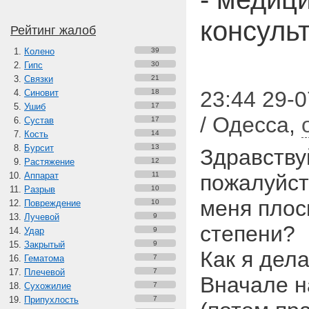
консуль
Рейтинг жалоб
Колено
39
Гипс
30
Связки
21
23:44 29-0
Синовит
18
Ушиб
17
/ Одесса
,
Сустав
17
Кость
14
Бурсит
13
Здравству
Растяжение
12
Аппарат
11
пожалуйст
Разрыв
10
меня плос
Повреждение
10
Лучевой
9
степени?
Удар
9
Закрытый
9
Как я дела
Гематома
7
Плечевой
7
Вначале н
Сухожилие
7
Припухлость
7