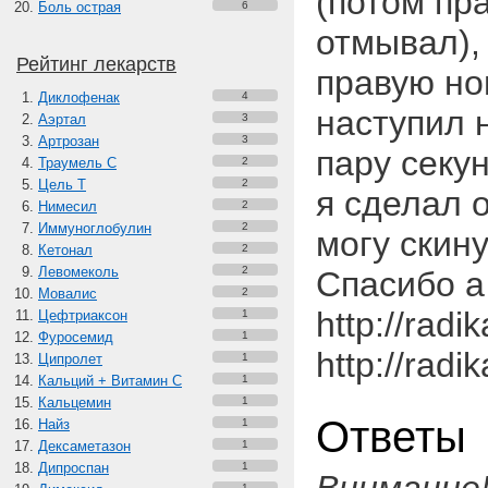
(потом пр
Боль острая
6
отмывал),
Рейтинг лекарств
правую но
Диклофенак
4
наступил 
Аэртал
3
Артрозан
3
пару секу
Траумель С
2
Цель Т
2
я сделал 
Нимесил
2
Иммуноглобулин
2
могу скин
Кетонал
2
Левомеколь
2
Спасибо а
Мовалис
2
http://radi
Цефтриаксон
1
Фуросемид
1
http://radi
Ципролет
1
Кальций + Витамин C
1
Кальцемин
1
Ответы
Найз
1
Дексаметазон
1
Дипроспан
1
1