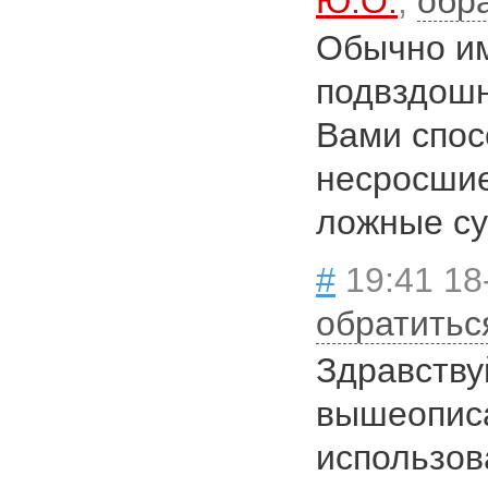
Ю.О.
,
обр
Обычно им
подвздошн
Вами спос
несросшие
ложные су
#
19:41 18
обратитьс
Здравству
вышеопис
использов