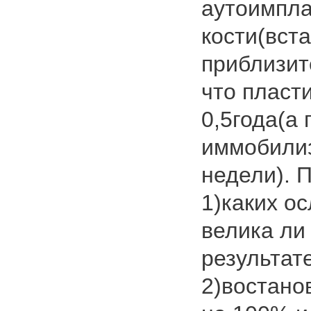
аутоимпла
кости(вст
приблизит
что пласт
0,5года(а 
иммобилиз
недели). 
1)каких о
велика ли
результат
2)востано