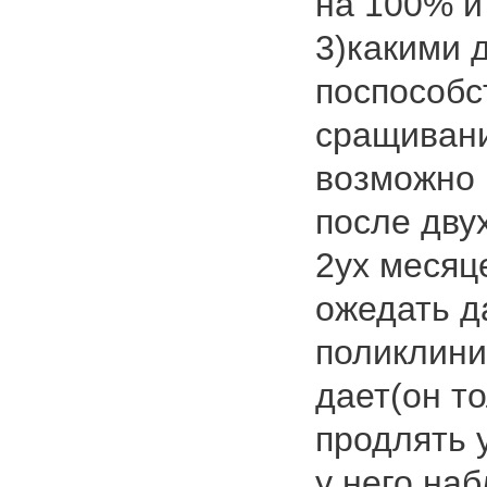
на 100% и
3)какими 
поспособс
сращивани
возможно 
после дву
2ух месяц
ожедать д
поликлини
дает(он т
продлять у
у него на