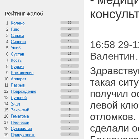
консуль
Рейтинг жалоб
Колено
39
Гипс
30
Связки
21
16:58 29-1
Синовит
18
Ушиб
17
Валентин
Сустав
17
Кость
14
Бурсит
13
Здравствуй
Растяжение
12
Аппарат
11
такая ситу
Разрыв
10
получил о
Повреждение
10
Лучевой
9
левой кл
Удар
9
Закрытый
9
отломков.
Гематома
7
Плечевой
7
сделали о
Сухожилие
7
Припухлость
7