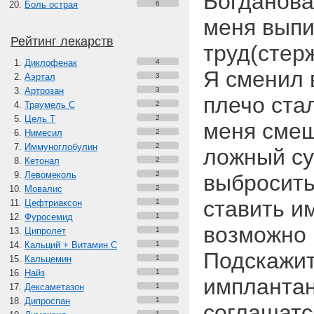
Богданова
Боль острая
6
меня выпи
Рейтинг лекарств
труд(стер
Диклофенак
4
Я сменил 
Аэртал
3
Артрозан
3
плечо ста
Траумель С
2
Цель Т
2
меня сме
Нимесил
2
Иммуноглобулин
2
ложный су
Кетонал
2
Левомеколь
2
выбросить
Мовалис
2
ставить и
Цефтриаксон
1
Фуросемид
1
возможно 
Ципролет
1
Кальций + Витамин C
1
Подскажит
Кальцемин
1
Найз
1
имплантан
Дексаметазон
1
Дипроспан
1
соглашатс
1