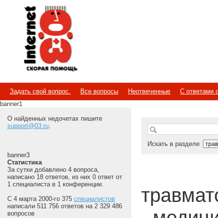
Internet
Скорая помощь
Задать свой вопрос.
Все вопросы
Неотвеченные
С ответами 
banner1
О найденных недочетах пишите
support@03.ru
.
Искать в разделе
banner3
Статистика
За сутки добавлено 4 вопроса,
написано 18 ответов, из них 0 ответ от
1 специалиста в 1 конференции.
травмато
С 4 марта 2000-го 375
специалистов
написали 511 756 ответов на 2 329 486
- медиц
вопросов