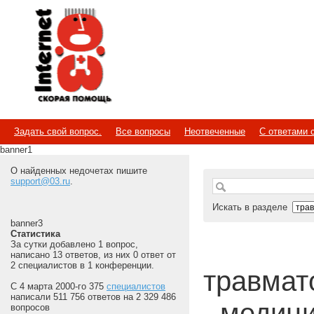
Internet
Скорая помощь
Задать свой вопрос.
Все вопросы
Неотвеченные
С ответами 
banner1
О найденных недочетах пишите
support@03.ru
.
Искать в разделе
banner3
Статистика
За сутки добавлено 1 вопрос,
написано 13 ответов, из них 0 ответ от
2 специалистов в 1 конференции.
травмато
С 4 марта 2000-го 375
специалистов
написали 511 756 ответов на 2 329 486
- медиц
вопросов