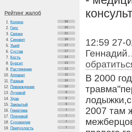
консуль
Рейтинг жалоб
Колено
39
Гипс
30
Связки
21
12:59 27-0
Синовит
18
Ушиб
17
Геннадий…
Сустав
17
Кость
14
обратитьс
Бурсит
13
Растяжение
12
Аппарат
11
В 2000 го
Разрыв
10
травма"пе
Повреждение
10
Лучевой
9
лодыжки,с
Удар
9
Закрытый
9
2007 там 
Гематома
7
Плечевой
7
межберцов
Сухожилие
7
Припухлость
7