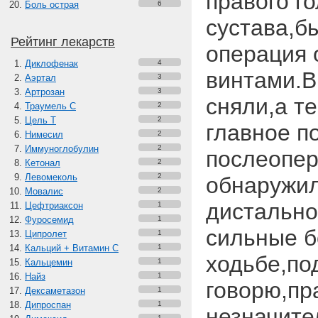
правого г
Боль острая
6
сустава,б
Рейтинг лекарств
операция 
Диклофенак
4
винтами.В
Аэртал
3
Артрозан
3
сняли,а т
Траумель С
2
Цель Т
2
главное п
Нимесил
2
Иммуноглобулин
2
послеопе
Кетонал
2
Левомеколь
2
обнаружил
Мовалис
2
дистально
Цефтриаксон
1
Фуросемид
1
сильные б
Ципролет
1
Кальций + Витамин C
1
ходьбе,под
Кальцемин
1
Найз
1
говорю,пр
Дексаметазон
1
Дипроспан
1
незначит
1