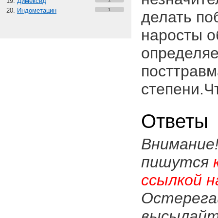
Димексид
Индометацин
1
делать по
наросты о
определя
посттравм
степени.Ч
Ответы
Внимание
пишутся
ссылкой н
Остерега
высылайте