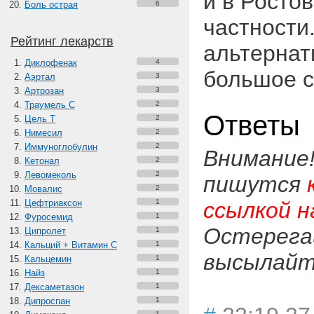
и в Ростов
Боль острая
6
частности.
Рейтинг лекарств
альтернат
Диклофенак
4
большое с
Аэртал
3
Артрозан
3
Траумель С
2
Ответы
Цель Т
2
Нимесил
2
Иммуноглобулин
2
Внимание
Кетонал
2
Левомеколь
2
пишутся
Мовалис
2
Цефтриаксон
1
ссылкой н
Фуросемид
1
Остерега
Ципролет
1
Кальций + Витамин C
1
высылайте
Кальцемин
1
Найз
1
Дексаметазон
1
Дипроспан
1
1