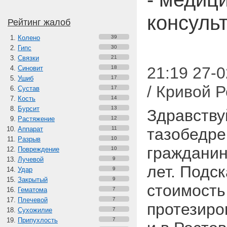
консуль
Рейтинг жалоб
Колено
39
Гипс
30
Связки
21
21:19 27-
Синовит
18
Ушиб
17
/ Кривой Р
Сустав
17
Кость
14
Бурсит
13
Здравству
Растяжение
12
Аппарат
11
тазобедре
Разрыв
10
гражданин
Повреждение
10
Лучевой
9
лет. Подс
Удар
9
Закрытый
9
стоимость
Гематома
7
Плечевой
7
протезиро
Сухожилие
7
Припухлость
7