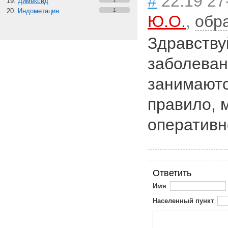
#
22:19 27
Димексид
Индометацин
1
Ю.О.
,
обр
Здравству
заболеван
занимаютс
правило, 
оперативн
Ответить
Имя
Населенный пункт