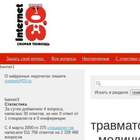
Internet
Скорая помощь
Задать свой вопрос.
Все вопросы
Неотвеченные
С ответами 
banner1
О найденных недочетах пишите
support@03.ru
.
Искать в разделе
banner3
Статистика
За сутки добавлено 4 вопроса,
написано 30 ответов, из них 0 ответ от
1 специалиста в 0 конференции.
травмато
С 4 марта 2000-го 375
специалистов
написали 511 756 ответов на 2 329 486
- медиц
вопросов