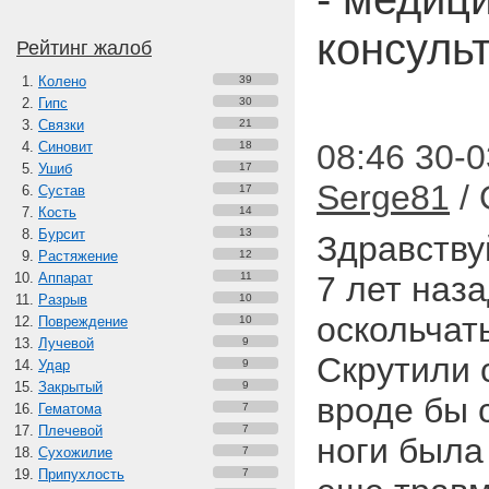
консуль
Рейтинг жалоб
Колено
39
Гипс
30
Связки
21
08:46 30-0
Синовит
18
Ушиб
17
Serge81
/ 
Сустав
17
Кость
14
Бурсит
13
Здравству
Растяжение
12
Аппарат
11
7 лет наз
Разрыв
10
оскольчат
Повреждение
10
Лучевой
9
Скрутили 
Удар
9
Закрытый
9
вроде бы 
Гематома
7
Плечевой
7
ноги была
Сухожилие
7
Припухлость
7