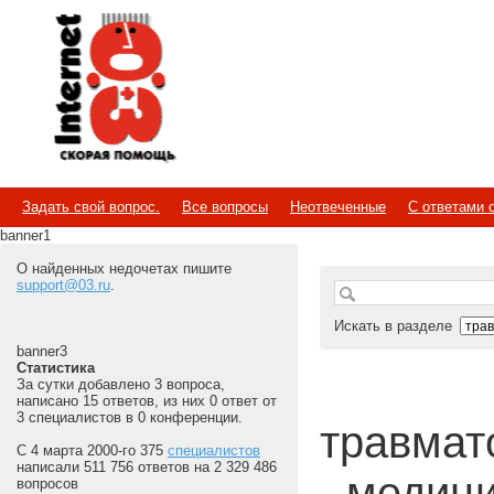
Internet
Скорая помощь
Задать свой вопрос.
Все вопросы
Неотвеченные
С ответами 
banner1
О найденных недочетах пишите
support@03.ru
.
Искать в разделе
banner3
Статистика
За сутки добавлено 3 вопроса,
написано 15 ответов, из них 0 ответ от
3 специалистов в 0 конференции.
травмато
С 4 марта 2000-го 375
специалистов
написали 511 756 ответов на 2 329 486
- медиц
вопросов