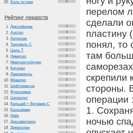
ногу и рук
Боль острая
6
перелом л
Рейтинг лекарств
сделали о
Диклофенак
4
пластину 
Аэртал
3
Артрозан
3
понял, то 
Траумель С
2
Цель Т
2
там больш
Нимесил
2
Иммуноглобулин
2
саморезах
Кетонал
2
Левомеколь
2
скрепили 
Мовалис
2
стороны. 
Цефтриаксон
1
Фуросемид
1
операции 
Ципролет
1
Кальций + Витамин C
1
1. Сохран
Кальцемин
1
Найз
1
ночью спад
Дексаметазон
1
Дипроспан
1
опускает н
1