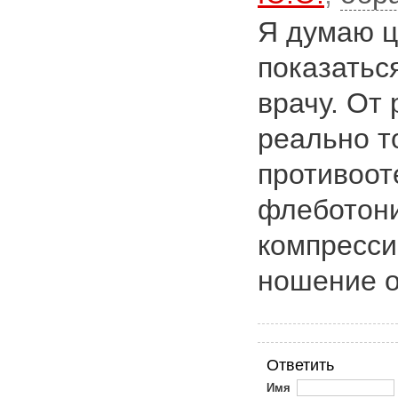
Я думаю 
показатьс
врачу. От
реально т
противоот
флеботони
компресси
ношение о
Ответить
Имя