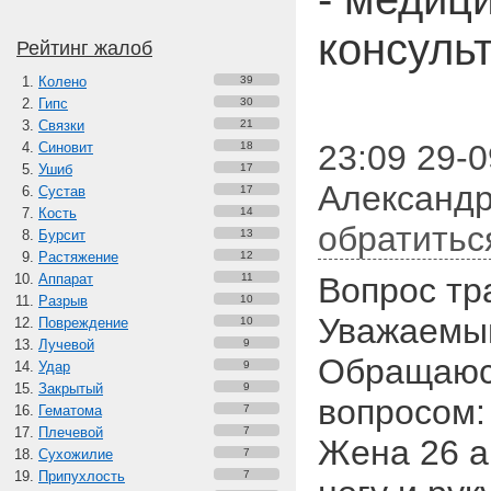
консуль
Рейтинг жалоб
Колено
39
Гипс
30
Связки
21
23:09 29-0
Синовит
18
Ушиб
17
Александр
Сустав
17
Кость
14
обратитьс
Бурсит
13
Растяжение
12
Аппарат
11
Вопрос тр
Разрыв
10
Уважаемый
Повреждение
10
Лучевой
9
Обращаюс
Удар
9
Закрытый
9
вопросом:
Гематома
7
Плечевой
7
Жена 26 а
Сухожилие
7
Припухлость
7