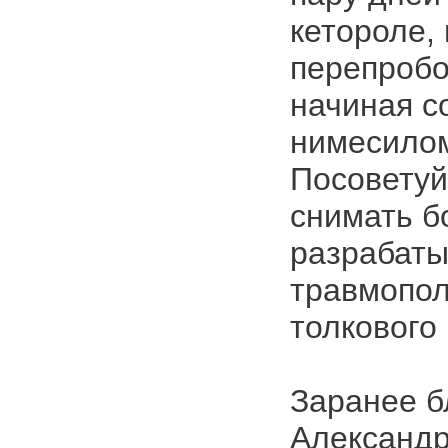
кетороле,
перепробо
начиная с
нимесил
Посоветуй
снимать б
разрабатыв
травмопол
толкового 
Заранее б
Александр