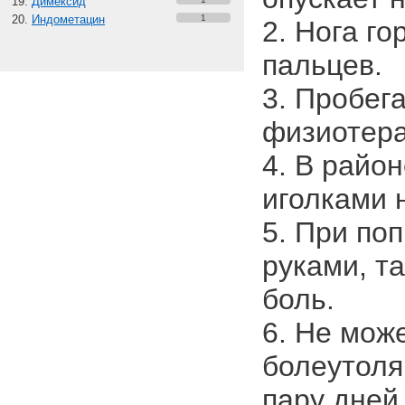
Димексид
Индометацин
1
2. Нога го
пальцев.
3. Пробег
физиотерап
4. В райо
иголками 
5. При по
руками, т
боль.
6. Не мож
болеутоля
пару дней