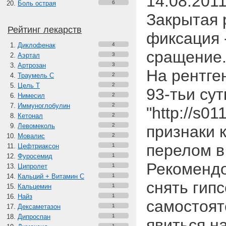
14.08.2011
Боль острая
6
Закрытая 
Рейтинг лекарств
фиксация 
Диклофенак
4
сращение
Аэртал
3
Артрозан
3
На рентге
Траумель С
2
Цель Т
2
93-тьи сут
Нимесил
2
Иммуноглобулин
2
"http://s0
Кетонал
2
Левомеколь
2
признаки к
Мовалис
2
перелом в
Цефтриаксон
1
Фуросемид
1
Рекоменд
Ципролет
1
Кальций + Витамин C
1
снять гип
Кальцемин
1
Найз
1
самостоят
Дексаметазон
1
Дипроспан
1
явиться н
1