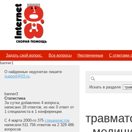
Internet
Скорая помощь
Задать свой вопрос.
Все вопросы
Неотвеченные
С ответами 
banner1
О найденных недочетах пишите
support@03.ru
.
Искать в разделе
banner3
Статистика
За сутки добавлено 4 вопроса,
написано 18 ответов, из них 0 ответ от
1 специалиста в 1 конференции.
травмато
С 4 марта 2000-го 375
специалистов
написали 511 756 ответов на 2 329 486
- медиц
вопросов