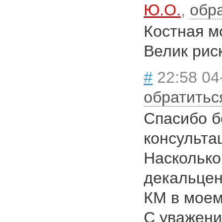
Ю.О.
,
обр
Костная м
Велик рис
#
22:58 04
обратитьс
Спасибо б
консульта
Насколько
декальцен
КМ в моем
С уважен