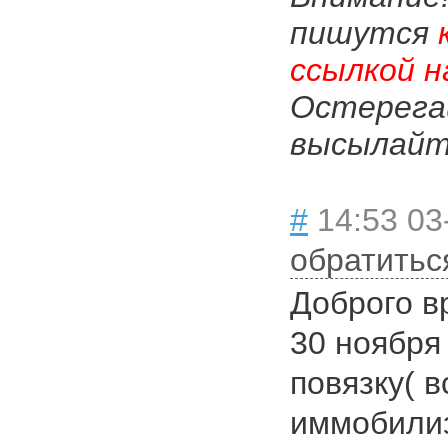
пишутся
ссылкой н
Остерега
высылайте
#
14:53 03
обратитьс
Доброго в
30 ноября
повязку( в
иммобилиз