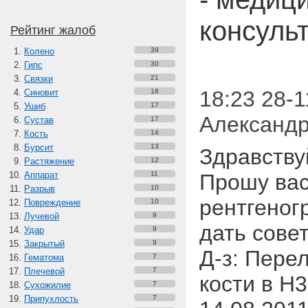
консуль
Рейтинг жалоб
Колено
39
Гипс
30
Связки
21
18:23 28-1
Синовит
18
Ушиб
17
Александр
Сустав
17
Кость
14
Бурсит
13
Здравству
Растяжение
12
Аппарат
11
Прошу вас
Разрыв
10
рентгеног
Повреждение
10
Лучевой
9
дать совет
Удар
9
Закрытый
9
Д-з: Пере
Гематома
7
Плечевой
7
кости в Н
Сухожилие
7
Припухлость
7