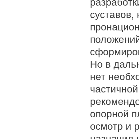
разработк
суставов, 
пронацион
положений
сформиров
Но в дал
нет необх
частичной
рекомендо
опорной п
осмотр и 
назначил 