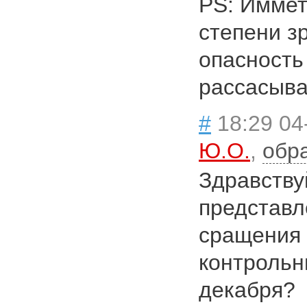
PS: Иммет
степени з
опасность
рассасыв
#
18:29 04
Ю.О.
,
обр
Здравству
представл
сращения 
контрольн
декабря?