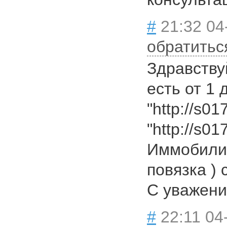
#
21:32 04
обратитьс
Здравствуй
есть от 1 
"http://s01
"http://s0
Иммобилиз
повязка ) 
С уважен
#
22:11 04