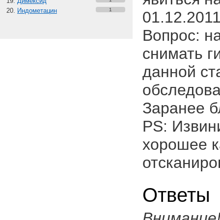
Димексид
Индометацин
1
01.12.201
Вопрос: н
снимать г
данной ст
обследова
Заранее б
PS: Извин
хорошее к
отсканиро
Ответы
Внимание