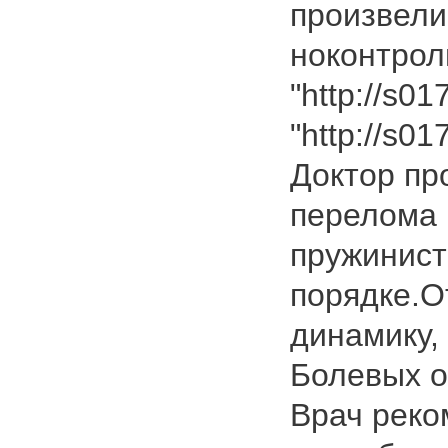
произвели
ноконтрол
"http://s01
"http://s01
Доктор пр
перелома 
пружинисто
порядке.О
динамику,
Болевых 
Врач реко