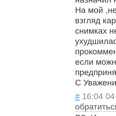
На мой ,н
взгляд ка
снимках н
ухудшилас
прокоммен
если можн
предприня
С Уважени
#
16:04 04
обратитьс