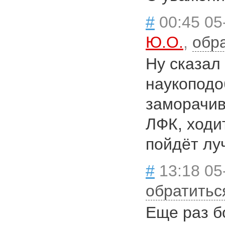
#
00:45 05
Ю.О.
,
обр
Ну сказал
наукоподо
заморачив
ЛФК, ходи
пойдёт луч
#
13:18 05
обратитьс
Еще раз б