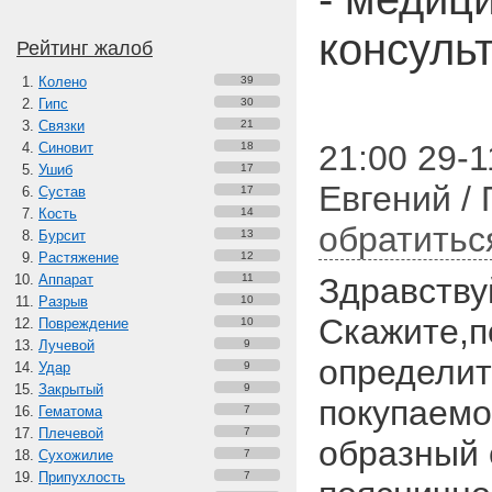
консуль
Рейтинг жалоб
Колено
39
Гипс
30
Связки
21
21:00 29-1
Синовит
18
Ушиб
17
Евгений /
Сустав
17
Кость
14
обратитьс
Бурсит
13
Растяжение
12
Аппарат
11
Здравству
Разрыв
10
Скажите,п
Повреждение
10
Лучевой
9
определит
Удар
9
Закрытый
9
покупаемо
Гематома
7
Плечевой
7
образный 
Сухожилие
7
Припухлость
7