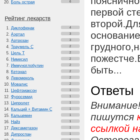
пояснично
Боль острая
6
первой ст
Рейтинг лекарств
второй.Дл
Диклофенак
4
основание
Аэртал
3
Артрозан
3
грудного,
Траумель С
2
Цель Т
2
пожестче.
Нимесил
2
Иммуноглобулин
2
быть...
Кетонал
2
Левомеколь
2
Мовалис
2
Ответы
Цефтриаксон
1
Фуросемид
1
Внимание
Ципролет
1
Кальций + Витамин C
1
пишутся
Кальцемин
1
Найз
1
ссылкой н
Дексаметазон
1
Дипроспан
1
1