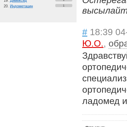
Остерега
Димексид
Индометацин
1
высылайте
#
18:39 04
Ю.О.
,
обр
Здравству
ортопедич
специали
ортопедич
ладомед ил