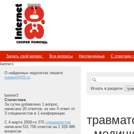
Internet
Скорая помощь
Задать свой вопрос.
Все вопросы
Неотвеченные
С ответами 
banner1
О найденных недочетах пишите
support@03.ru
.
Искать в разделе
banner3
Статистика
За сутки добавлено 1 вопрос,
написано 20 ответов, из них 0 ответ от
3 специалистов в 1 конференции.
травмато
С 4 марта 2000-го 375
специалистов
написали 511 756 ответов на 2 329 486
- медиц
вопросов