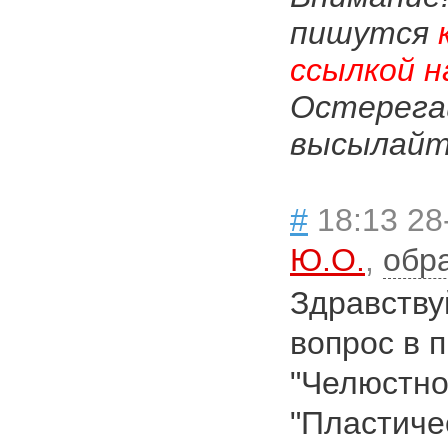
пишутся
ссылкой н
Остерега
высылайте
#
18:13 28
Ю.О.
,
обр
Здравству
вопрос в 
"Челюстно
"Пластичес