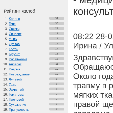
консуль
Рейтинг жалоб
Колено
39
Гипс
30
Связки
21
08:22 28-0
Синовит
18
Ушиб
17
Ирина / У
Сустав
17
Кость
14
Бурсит
13
Здравству
Растяжение
12
Аппарат
11
Обращаюсь
Разрыв
10
Около год
Повреждение
10
Лучевой
9
травму в 
Удар
9
Закрытый
9
мягких тк
Гематома
7
Плечевой
7
правой ще
Сухожилие
7
Припухлость
7