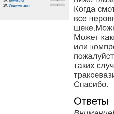
Димексид
Индометацин
1
Когда смо
все неров
щеке.Можн
Может как
или компр
пожалуйст
таких слу
траксеваз
Спасибо.
Ответы
Внимание