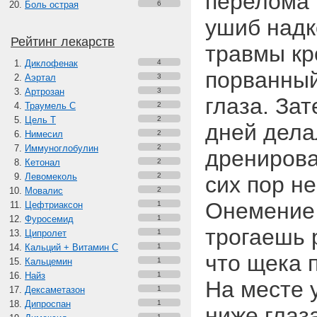
перелома 
Боль острая
6
ушиб надк
Рейтинг лекарств
травмы кр
Диклофенак
4
порванный
Аэртал
3
Артрозан
3
глаза. Зат
Траумель С
2
Цель Т
2
дней дела
Нимесил
2
Иммуноглобулин
2
дренирова
Кетонал
2
Левомеколь
2
сих пор н
Мовалис
2
Онемение 
Цефтриаксон
1
Фуросемид
1
трогаешь 
Ципролет
1
Кальций + Витамин C
1
что щека 
Кальцемин
1
Найз
1
На месте у
Дексаметазон
1
Дипроспан
1
ниже глаз
1