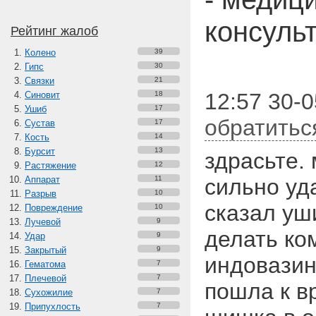
консуль
Рейтинг жалоб
Колено
39
Гипс
30
Связки
21
12:57 30-
Синовит
18
Ушиб
17
обратитьс
Сустав
17
Кость
14
Бурсит
13
здрасьте.
Растяжение
12
Аппарат
11
сильно уда
Разрыв
10
сказал уш
Повреждение
10
Лучевой
9
делать ко
Удар
9
Закрытый
9
индовазин
Гематома
7
Плечевой
7
пошла к вр
Сухожилие
7
Припухлость
7