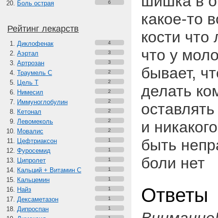
шишка в о
Боль острая
6
какое-то 
Рейтинг лекарств
кости что 
Диклофенак
4
что у мол
Аэртал
3
Артрозан
3
бывает, ч
Траумель С
2
Цель Т
2
делать ко
Нимесил
2
Иммуноглобулин
2
оставлять 
Кетонал
2
Левомеколь
2
и никакого
Мовалис
2
быть непр
Цефтриаксон
1
Фуросемид
1
боли нет
Ципролет
1
Кальций + Витамин C
1
Кальцемин
1
Ответы
Найз
1
Дексаметазон
1
Дипроспан
1
1