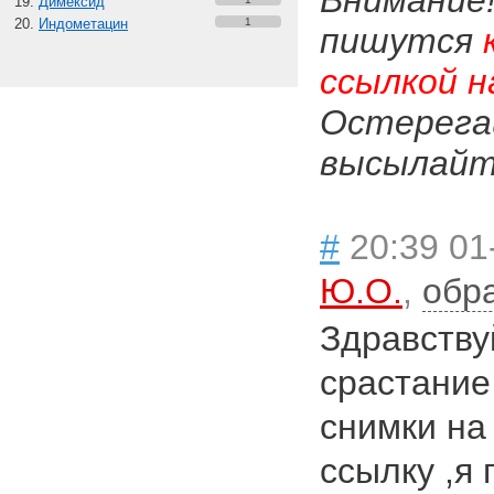
Внимание
Димексид
Индометацин
1
пишутся
ссылкой н
Остерега
высылайте
#
20:39 01
Ю.О.
,
обр
Здравству
срастание
снимки на 
ссылку ,я