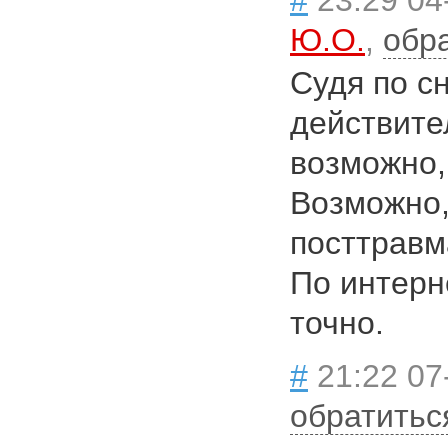
#
23:29 04
Ю.О.
,
обр
Судя по с
действител
возможно,
Возможно,
посттравм
По интерн
точно.
#
21:22 07
обратитьс