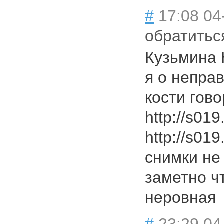
#
17:08 04
обратитьс
Кузьмина 
я о непра
кости гово
http://s01
http://s019
снимки не
заметно ч
неровная