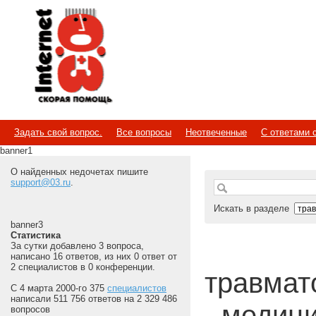
Internet
Скорая помощь
Задать свой вопрос.
Все вопросы
Неотвеченные
С ответами 
banner1
О найденных недочетах пишите
support@03.ru
.
Искать в разделе
banner3
Статистика
За сутки добавлено 3 вопроса,
написано 16 ответов, из них 0 ответ от
2 специалистов в 0 конференции.
травмато
С 4 марта 2000-го 375
специалистов
написали 511 756 ответов на 2 329 486
- медиц
вопросов