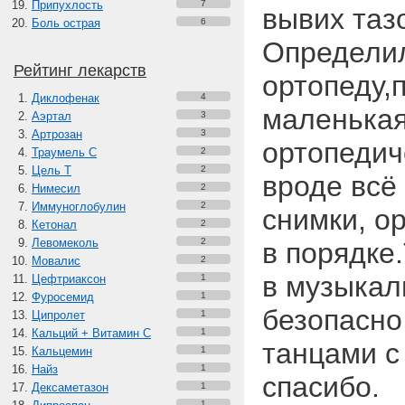
Припухлость
7
вывих таз
Боль острая
6
Определил
Рейтинг лекарств
ортопеду,п
Диклофенак
4
маленька
Аэртал
3
Артрозан
3
ортопедич
Траумель С
2
Цель Т
2
вроде всё
Нимесил
2
Иммуноглобулин
2
снимки, ор
Кетонал
2
Левомеколь
2
в порядке.
Мовалис
2
в музыкал
Цефтриаксон
1
Фуросемид
1
безопасно
Ципролет
1
Кальций + Витамин C
1
танцами с
Кальцемин
1
Найз
1
спасибо.
Дексаметазон
1
1