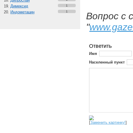
Дипроспан
Димексид
1
Индометацин
1
Вопрос с 
"
www.gaze
Ответить
Имя
Населенный пункт
[
Заменить картинку!
]