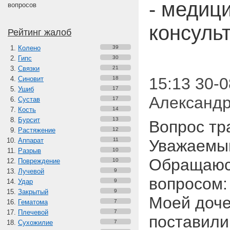
- медиц
вопросов
консуль
Рейтинг жалоб
Колено
39
Гипс
30
Связки
21
15:13 30-0
Синовит
18
Ушиб
17
Александр
Сустав
17
Кость
14
Бурсит
13
Вопрос тр
Растяжение
12
Аппарат
11
Уважаемый
Разрыв
10
Обращаюс
Повреждение
10
Лучевой
9
вопросом:
Удар
9
Закрытый
9
Моей доче
Гематома
7
Плечевой
7
поставили
Сухожилие
7