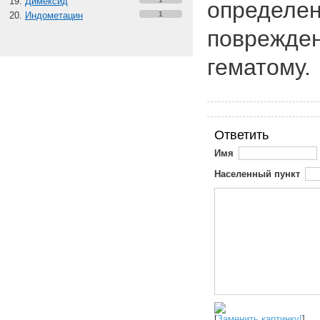
Димексид
определе
Индометацин
1
повреждени
гематому.
Ответить
Имя
Населенный пункт
[
Заменить картинку!
]