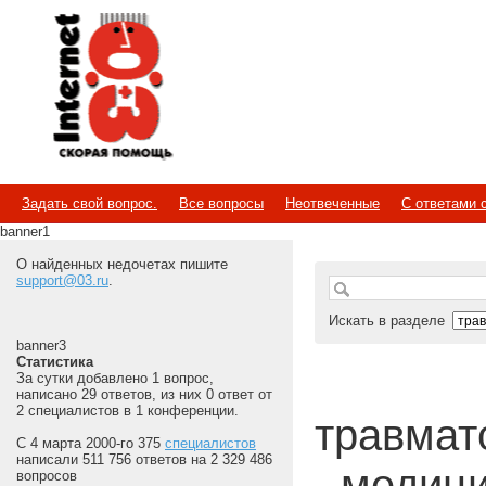
Internet
Скорая помощь
Задать свой вопрос.
Все вопросы
Неотвеченные
С ответами 
banner1
О найденных недочетах пишите
support@03.ru
.
Искать в разделе
banner3
Статистика
За сутки добавлено 1 вопрос,
написано 29 ответов, из них 0 ответ от
2 специалистов в 1 конференции.
травмато
С 4 марта 2000-го 375
специалистов
написали 511 756 ответов на 2 329 486
- медиц
вопросов