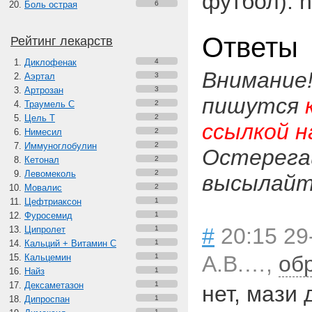
футбол). h
Боль острая
6
Ответы
Рейтинг лекарств
Диклофенак
4
Внимание
Аэртал
3
Артрозан
3
пишутся
Траумель С
2
Цель Т
2
ссылкой н
Нимесил
2
Иммуноглобулин
2
Остерега
Кетонал
2
Левомеколь
2
высылайте
Мовалис
2
Цефтриаксон
1
Фуросемид
1
#
20:15 29
Ципролет
1
Кальций + Витамин C
1
А.В.…,
об
Кальцемин
1
Найз
1
Дексаметазон
1
нет, мази 
Дипроспан
1
1