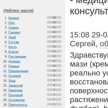
консуль
Рейтинг жалоб
Колено
39
Гипс
30
Связки
21
15:08 29-0
Синовит
18
Ушиб
17
Сергей
,
об
Сустав
17
Кость
14
Бурсит
13
Здравству
Растяжение
12
Аппарат
11
мази (крем
Разрыв
10
реально 
Повреждение
10
Лучевой
9
восстанов
Удар
9
Закрытый
9
поверхнос
Гематома
7
Плечевой
7
растяжени
Сухожилие
7
Припухлость
7