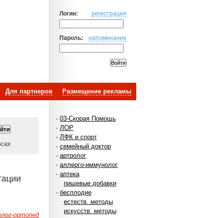
Логин:
регистрация
Пароль:
напоминание
Для партнеров
Размещение рекламы
-
03-Скорая Помощь
-
ЛОР
-
ЛФК и спорт
осах
-
семейный доктор
-
артролог
-
аллерго-иммунолог
-
аптека
тации
пищевые добавки
-
бесплодие
естеств. методы
искусств. методы
лог-ортопед