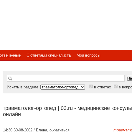
отвеченные
С ответами специалиста
Мои вопросы
Искать в разделе
в ответах
в вопр
травматолог-ортопед | 03.ru - медицинские консуль
онлайн
14:30 30-08-2002 / Елена
,
обратиться
травмато