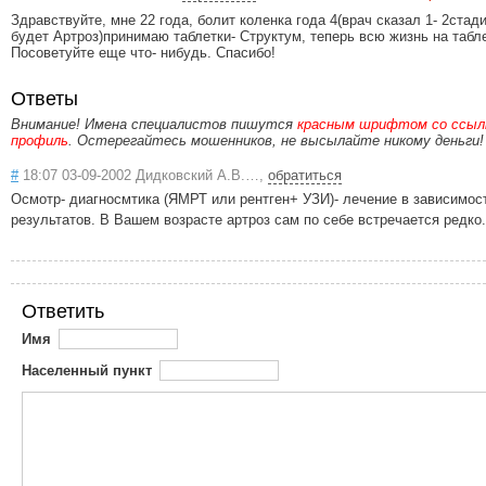
Здравствуйте, мне 22 года, болит коленка года 4(врач сказал 1- 2стад
будет Артроз)принимаю таблетки- Структум, теперь всю жизнь на табл
Посоветуйте еще что- нибудь. Спасибо!
Ответы
Внимание! Имена специалистов пишутся
красным шрифтом со ссылк
профиль
. Остерегайтесь мошенников, не высылайте никому деньги!
#
18:07 03-09-2002 Дидковский А.В.…,
обратиться
Осмотр- диагносмтика (ЯМРТ или рентген+ УЗИ)- лечение в зависимос
результатов. В Вашем возрасте артроз сам по себе встречается редко.
Ответить
Имя
Населенный пункт