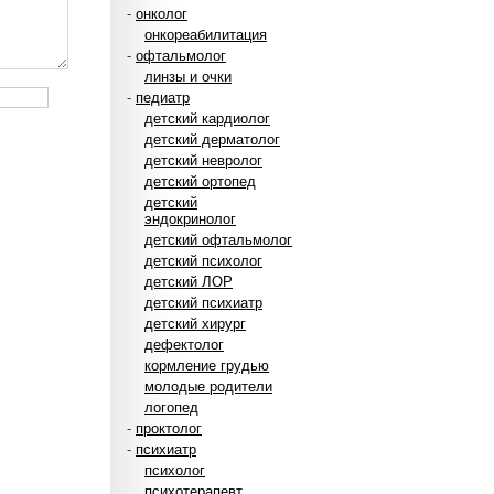
-
онколог
онкореабилитация
-
офтальмолог
линзы и очки
-
педиатр
детский кардиолог
детский дерматолог
детский невролог
детский ортопед
детский
эндокринолог
детский офтальмолог
детский психолог
детский ЛОР
детский психиатр
детский хирург
дефектолог
кормление грудью
молодые родители
логопед
-
проктолог
-
психиатр
психолог
психотерапевт