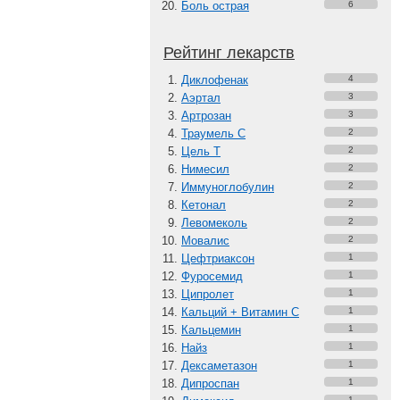
Боль острая
6
Рейтинг лекарств
Диклофенак
4
Аэртал
3
Артрозан
3
Траумель С
2
Цель Т
2
Нимесил
2
Иммуноглобулин
2
Кетонал
2
Левомеколь
2
Мовалис
2
Цефтриаксон
1
Фуросемид
1
Ципролет
1
Кальций + Витамин C
1
Кальцемин
1
Найз
1
Дексаметазон
1
Дипроспан
1
1