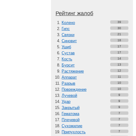
Рейтинг жалоб
Колено
39
Гипс
30
Связки
21
Синовит
18
Ушиб
17
Сустав
17
Кость
14
Бурсит
13
Растяжение
12
Аппарат
11
Разрыв
10
Повреждение
10
Лучевой
9
Удар
9
Закрытый
9
Гематома
7
Плечевой
7
Сухожилие
7
Припухлость
7