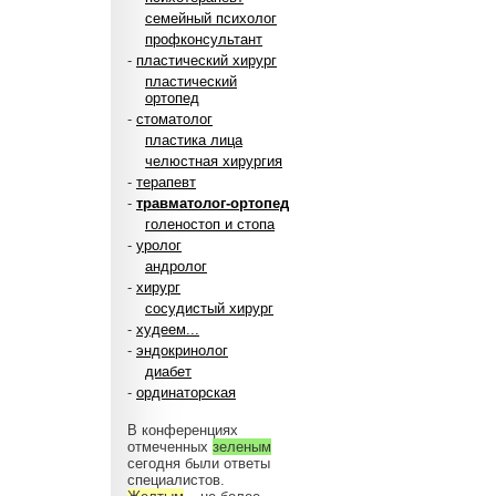
семейный психолог
профконсультант
-
пластический хирург
пластический
ортопед
-
стоматолог
пластика лица
челюстная хирургия
-
терапевт
-
травматолог-ортопед
голеностоп и стопа
-
уролог
андролог
-
хирург
сосудистый хирург
-
худеем...
-
эндокринолог
диабет
-
ординаторская
В конференциях
отмеченных
зеленым
сегодня были ответы
специалистов.