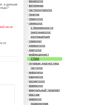
-
венеролог
ия, а дальше
-
ветеринар
етках?
-
гастроэнтеролог
-
генетик
-
гематолог
-
гинеколог
ой на их
о беременности
онкогинеколог
контрацепция
-
гомеопат
ти от
-
дерматолог
-
диетолог
-
инфекционист
СПИД
-
лучевая диагностика
гистолог
-
инвалиды
-
кардиолог
-
косметолог
-
маммолог
-
мануальный терапевт
-
массаж
-
невролог
позвоночник