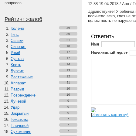
вопросов
12:38 19-04-2018 / Аня / Т
Здравствуйте! У ребенка
посинело веко, глаз не о
Рейтинг жалоб
целостность не нарушена
Колено
39
Гипс
30
Ответить
Связки
21
Имя
Синовит
18
Ушиб
17
Населенный пункт
Сустав
17
Кость
14
Бурсит
13
Растяжение
12
Аппарат
11
Разрыв
10
Повреждение
10
Лучевой
9
Удар
9
Закрытый
9
[
Заменить картинку!
]
Гематома
7
Плечевой
7
Сухожилие
7