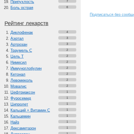
Припухлость
7
Боль острая
6
Подписаться без сообщ
Рейтинг лекарств
Диклофенак
4
Аэртал
3
Артрозан
3
Траумель С
2
Цель Т
2
Нимесил
2
Иммуноглобулин
2
Кетонал
2
Левомеколь
2
Мовалис
2
Цефтриаксон
1
Фуросемид
1
Ципролет
1
Кальций + Витамин C
1
Кальцемин
1
Найз
1
Дексаметазон
1
1