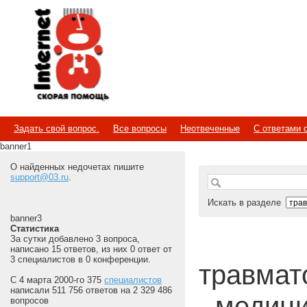
Internet
Скорая помощь
Задать свой вопрос.
Все вопросы
Неотвеченные
С ответами 
banner1
О найденных недочетах пишите
support@03.ru
.
Искать в разделе
banner3
Статистика
За сутки добавлено 3 вопроса,
написано 15 ответов, из них 0 ответ от
3 специалистов в 0 конференции.
травмато
С 4 марта 2000-го 375
специалистов
написали 511 756 ответов на 2 329 486
- медиц
вопросов