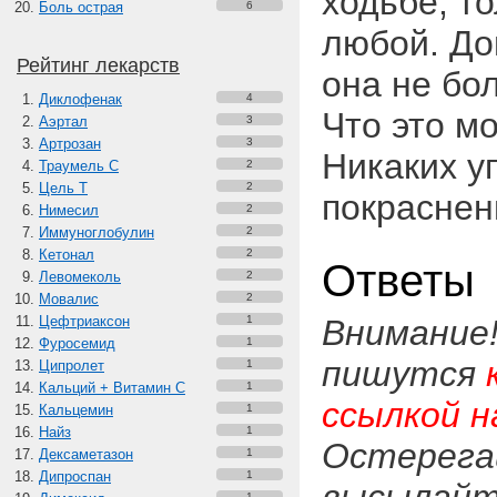
ходьбе, то
Боль острая
6
любой. До
Рейтинг лекарств
она не бол
Диклофенак
4
Что это м
Аэртал
3
Артрозан
3
Никаких у
Траумель С
2
Цель Т
2
покраснени
Нимесил
2
Иммуноглобулин
2
Кетонал
2
Ответы
Левомеколь
2
Мовалис
2
Цефтриаксон
1
Внимание
Фуросемид
1
пишутся
Ципролет
1
Кальций + Витамин C
1
ссылкой н
Кальцемин
1
Найз
1
Остерега
Дексаметазон
1
Дипроспан
1
1