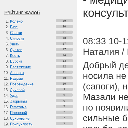
консуль
Рейтинг жалоб
Колено
39
Гипс
30
Связки
21
08:33 10-1
Синовит
18
Ушиб
17
Наталия /
Сустав
17
Кость
14
Бурсит
13
Добрый де
Растяжение
12
Аппарат
11
носила не
Разрыв
10
(сапоги), 
Повреждение
10
Лучевой
9
Мазали не
Удар
9
Закрытый
9
но появили
Гематома
7
Плечевой
7
сильные б
Сухожилие
7
Припухлость
7