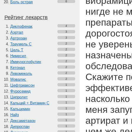
вибрамици
Боль острая
6
нигде не м
Рейтинг лекарств
препараты
Диклофенак
4
дорогостоя
Аэртал
3
Артрозан
3
не уверен
Траумель С
2
Цель Т
2
назначены
Нимесил
2
Иммуноглобулин
2
обследова
Кетонал
2
Левомеколь
2
Скажите п
Мовалис
2
эффектив
Цефтриаксон
1
Фуросемид
1
насколько
Ципролет
1
Кальций + Витамин C
1
меня запу
Кальцемин
1
Найз
1
артират и 
Дексаметазон
1
Дипроспан
1
чем же де
1