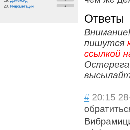
Димексид
Индометацин
1
Ответы
Внимание
пишутся
ссылкой н
Остерега
высылайте
#
20:15 28
обратитьс
Вибрамиц