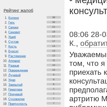
консуль
Рейтинг жалоб
Колено
39
Гипс
30
Связки
21
08:06 28-0
Синовит
18
Ушиб
17
К.
,
обрати
Сустав
17
Кость
14
Бурсит
13
Уважаемый
Растяжение
12
Аппарат
11
том, что 
Разрыв
10
приехать 
Повреждение
10
Лучевой
9
консульта
Удар
9
Закрытый
9
предполаг
Гематома
7
Плечевой
7
артритю М
Сухожилие
7
Припухлость
7