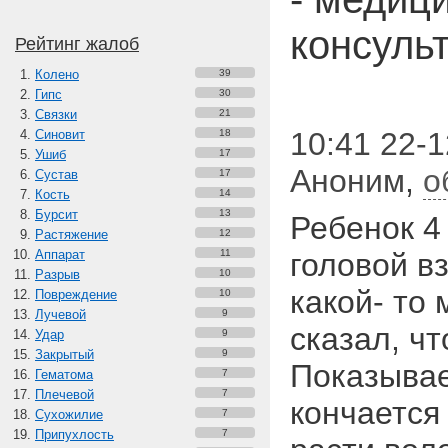
консуль
Рейтинг жалоб
Колено
39
Гипс
30
Связки
21
10:41 22-1
Синовит
18
Ушиб
17
Аноним
,
о
Сустав
17
Кость
14
Бурсит
13
Ребенок 4 
Растяжение
12
Аппарат
11
головой в
Разрыв
10
какой- то
Повреждение
10
Лучевой
9
сказал, чт
Удар
9
Закрытый
9
Показывае
Гематома
7
Плечевой
7
кончается
Сухожилие
7
Припухлость
7