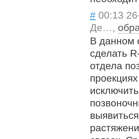
#
00:13 26
Де…,
обра
В данном 
сделать R
отдела поз
проекциях
исключить
позвоночн
выявиться,
растяжен