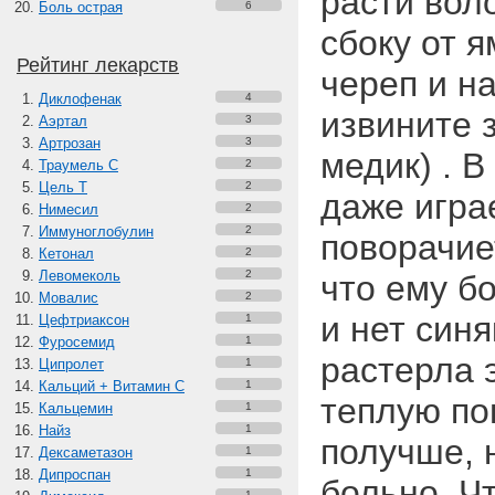
расти воло
Боль острая
6
сбоку от я
Рейтинг лекарств
череп и на
Диклофенак
4
извините 
Аэртал
3
Артрозан
3
медик) . В
Траумель С
2
Цель Т
2
даже играе
Нимесил
2
Иммуноглобулин
2
поворачие
Кетонал
2
Левомеколь
2
что ему б
Мовалис
2
и нет синя
Цефтриаксон
1
Фуросемид
1
растерла 
Ципролет
1
Кальций + Витамин C
1
теплую по
Кальцемин
1
Найз
1
получше, 
Дексаметазон
1
Дипроспан
1
больно. Ч
1