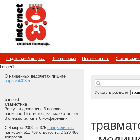
Internet
Скорая помощь
Задать свой вопрос.
Все вопросы
Неотвеченные
С ответами 
banner1
О найденных недочетах пишите
support@03.ru
.
Искать в разделе
banner3
Статистика
За сутки добавлено 3 вопроса,
написано 15 ответов, из них 0 ответ от
3 специалистов в 0 конференции.
травмато
С 4 марта 2000-го 375
специалистов
написали 511 756 ответов на 2 329 486
- медиц
вопросов