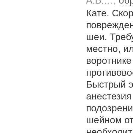
А.В.…,
об
Кате. Скор
поврежден
шеи. Треб
местно, и
воротнике
противово
Быстрый э
анестезия
подозрени
шейном от
необходит