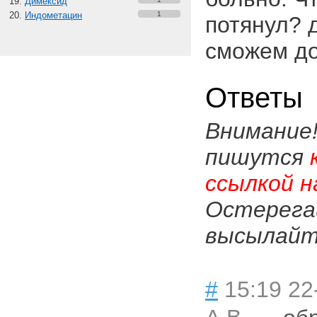
Димексид
Индометацин
1
потянул? 
сможем до
Ответы
Внимание
пишутся
ссылкой н
Остерега
высылайте
#
15:19 22