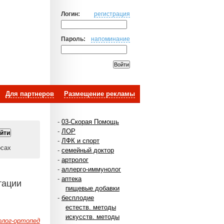
Логин:
регистрация
Пароль:
напоминание
Для партнеров
Размещение рекламы
-
03-Скорая Помощь
-
ЛОР
-
ЛФК и спорт
осах
-
семейный доктор
-
артролог
-
аллерго-иммунолог
-
аптека
тации
пищевые добавки
-
бесплодие
естеств. методы
искусств. методы
лог-ортопед