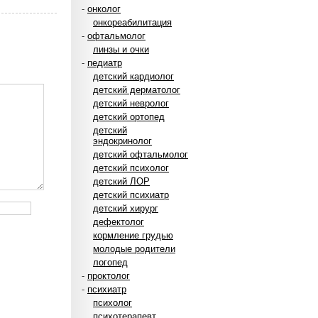
-
онколог
онкореабилитация
-
офтальмолог
линзы и очки
-
педиатр
детский кардиолог
детский дерматолог
детский невролог
детский ортопед
детский
эндокринолог
детский офтальмолог
детский психолог
детский ЛОР
детский психиатр
детский хирург
дефектолог
кормление грудью
молодые родители
логопед
-
проктолог
-
психиатр
психолог
психотерапевт