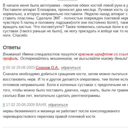
В начале июня была автотравма - перелом обеих костей левой руки в р
Поставили аппарат Елизарова, проносил два месяца. Лучевая кость с
нормально, а вторую неправильно поставили. Неделю назад аппарат с
ставить пластины. Сделали ЭМГ - полностью поврежден локтевой нерв
чувствую 5 палец и половину ладошки(хотя они постоянно болят), такж
вращать кистью. Что посоветуете? Также появились сильные боли в к
суставах (такого раньше не было), не могу приседать и вобще как то н
ноги. Спасибо.
Ответы
Внимание! Имена специалистов пишутся
красным шрифтом со ссылк
профиль
. Остерегайтесь мошенников, не высылайте никому деньги!
#
00:18 28-08-2003
Созонов О.А.
,
обратиться
Сначала необходимо добиться сращения кости, затем можно пытаться
восстановить нерв. И то и другое делается оперативно, тем более ес
отломков неправильное. Боли в коленных суставах с предплечьем не 
того, чтобы можно было поставить диагноз, надо знать, были ли травм
сколько Вам лет, желательно сделать рентгенограммы.
#
17:02 20-08-2009 ВАНЯ,
обратиться
нервы беземянного и мизинца не работают после консолидованого
черезвыросткового перелома правой плечевой кости