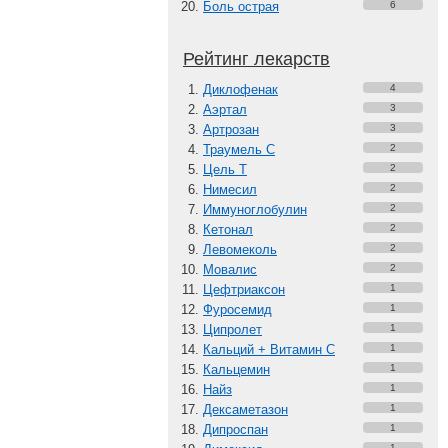
Боль острая
6
Рейтинг лекарств
Диклофенак
4
Аэртал
3
Артрозан
3
Траумель С
2
Цель Т
2
Нимесил
2
Иммуноглобулин
2
Кетонал
2
Левомеколь
2
Мовалис
2
Цефтриаксон
1
Фуросемид
1
Ципролет
1
Кальций + Витамин C
1
Кальцемин
1
Найз
1
Дексаметазон
1
Дипроспан
1
1