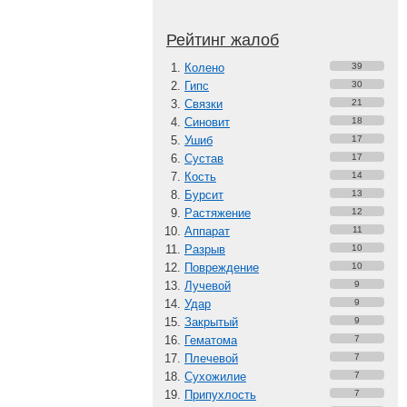
Рейтинг жалоб
Колено
39
Гипс
30
Связки
21
Синовит
18
Ушиб
17
Сустав
17
Кость
14
Бурсит
13
Растяжение
12
Аппарат
11
Разрыв
10
Повреждение
10
Лучевой
9
Удар
9
Закрытый
9
Гематома
7
Плечевой
7
Сухожилие
7
Припухлость
7