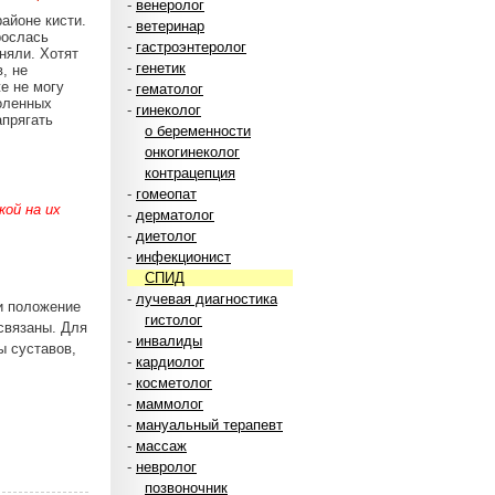
-
венеролог
айоне кисти.
-
ветеринар
рослась
-
гастроэнтеролог
няли. Хотят
-
генетик
, не
е не могу
-
гематолог
оленных
-
гинеколог
апрягать
о беременности
онкогинеколог
контрацепция
-
гомеопат
ой на их
-
дерматолог
-
диетолог
-
инфекционист
СПИД
-
лучевая диагностика
ли положение
гистолог
связаны. Для
-
инвалиды
ы суставов,
-
кардиолог
-
косметолог
-
маммолог
-
мануальный терапевт
-
массаж
-
невролог
позвоночник