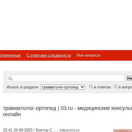
отвеченные
С ответами специалиста
Мои вопросы
Искать в разделе
в ответах
в вопр
травматолог-ортопед | 03.ru - медицинские консуль
онлайн
15:41 25-08-2003 / Виктор С.…
,
обратиться
травмато