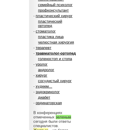
семейный психолог
профконсультант
-
пластический хирург
пластический
ортопед
-
стоматолог
пластика лица
челюстная хирургия
-
терапевт
-
травматолог-ортопед
голеностоп и стопа
-
уролог
андролог
-
хирург
сосудистый хирург
-
худеем...
-
эндокринолог
диабет
-
ординаторская
В конференциях
отмеченных
зеленым
сегодня были ответы
специалистов.