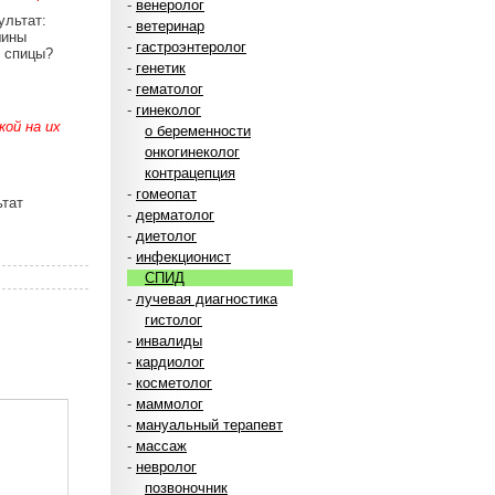
-
венеролог
ультат:
-
ветеринар
шины
-
гастроэнтеролог
й спицы?
-
генетик
-
гематолог
-
гинеколог
ой на их
о беременности
онкогинеколог
контрацепция
-
гомеопат
ьтат
-
дерматолог
-
диетолог
-
инфекционист
СПИД
-
лучевая диагностика
гистолог
-
инвалиды
-
кардиолог
-
косметолог
-
маммолог
-
мануальный терапевт
-
массаж
-
невролог
позвоночник