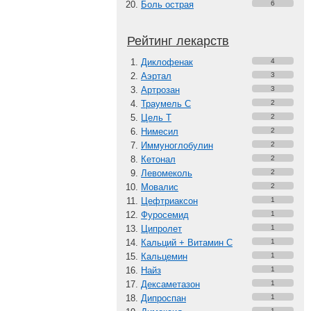
Боль острая
6
Рейтинг лекарств
Диклофенак
4
Аэртал
3
Артрозан
3
Траумель С
2
Цель Т
2
Нимесил
2
Иммуноглобулин
2
Кетонал
2
Левомеколь
2
Мовалис
2
Цефтриаксон
1
Фуросемид
1
Ципролет
1
Кальций + Витамин C
1
Кальцемин
1
Найз
1
Дексаметазон
1
Дипроспан
1
1