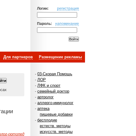
Логин:
регистрация
Пароль:
напоминание
Для партнеров
Размещение рекламы
-
03-Скорая Помощь
-
ЛОР
-
ЛФК и спорт
осах
-
семейный доктор
-
артролог
-
аллерго-иммунолог
-
аптека
тации
пищевые добавки
-
бесплодие
естеств. методы
искусств. методы
лог-ортопед