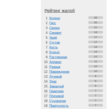
Рейтинг жалоб
Колено
39
Гипс
30
Связки
21
Синовит
18
Ушиб
17
Сустав
17
Кость
14
Бурсит
13
Растяжение
12
Аппарат
11
Разрыв
10
Повреждение
10
Лучевой
9
Удар
9
Закрытый
9
Гематома
7
Плечевой
7
Сухожилие
7
Припухлость
7