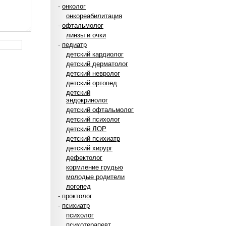
-
онколог
онкореабилитация
-
офтальмолог
линзы и очки
-
педиатр
детский кардиолог
детский дерматолог
детский невролог
детский ортопед
детский
эндокринолог
детский офтальмолог
детский психолог
детский ЛОР
детский психиатр
детский хирург
дефектолог
кормление грудью
молодые родители
логопед
-
проктолог
-
психиатр
психолог
психотерапевт