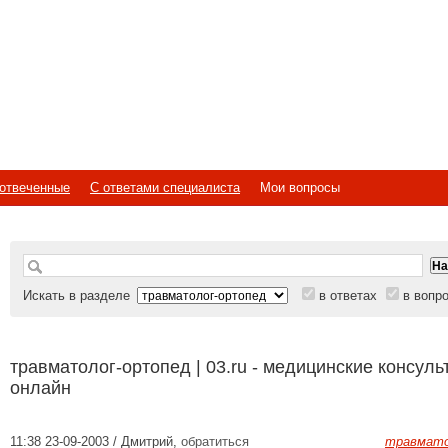
отвеченные
С ответами специалиста
Мои вопросы
Искать в разделе
в ответах
в вопр
травматолог-ортопед | 03.ru - медицинские консуль
онлайн
11:38 23-09-2003 / Дмитрий
,
обратиться
травмато