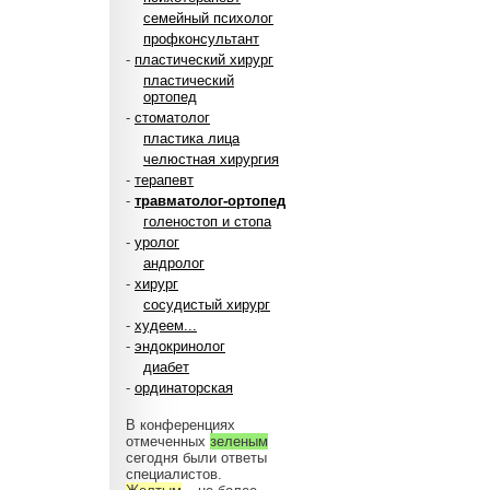
семейный психолог
профконсультант
-
пластический хирург
пластический
ортопед
-
стоматолог
пластика лица
челюстная хирургия
-
терапевт
-
травматолог-ортопед
голеностоп и стопа
-
уролог
андролог
-
хирург
сосудистый хирург
-
худеем...
-
эндокринолог
диабет
-
ординаторская
В конференциях
отмеченных
зеленым
сегодня были ответы
специалистов.