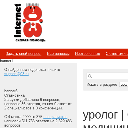
Internet
Скорая помощь
Задать свой вопрос.
Все вопросы
Неотвеченные
С ответами 
banner1
О найденных недочетах пишите
support@03.ru
.
Искать в разделе
banner3
Статистика
За сутки добавлено 6 вопросов,
написано 36 ответов, из них 0 ответ от
2 специалистов в 0 конференции.
уролог | 
С 4 марта 2000-го 375
специалистов
написали 511 756 ответов на 2 329 486
медицин
вопросов