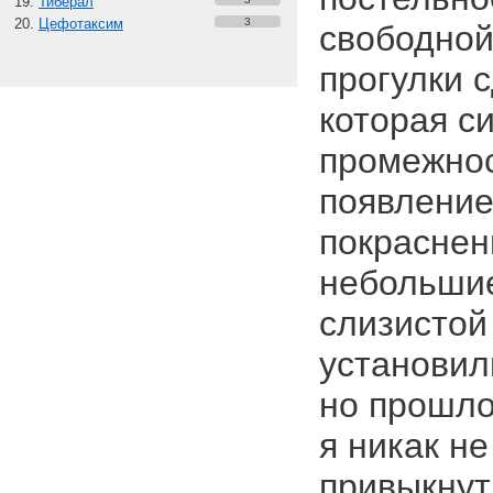
Тиберал
Цефотаксим
3
свободной
прогулки с
которая с
промежнос
появление
покраснен
небольшие
слизистой
установил
но прошло
я никак не
привыкнут