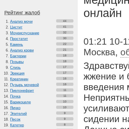
онлайн
Рейтинг жалоб
Анализ мочи
44
Цистит
41
Мочеиспускание
32
01:21 10-1
Простатит
30
Камень
22
Москва
,
о
Анализ крови
21
Бактерии
18
Позывы
18
Здравству
Слизь
17
Эрекция
17
жжение и 
Креатинин
16
введения 
Пузырь мочевой
16
Пиелонефрит
11
Неприятн
Почка
11
Варикоцеле
10
усиливают
Яичко
10
Эпителий
9
сидении н
Песок
9
Катетер
8