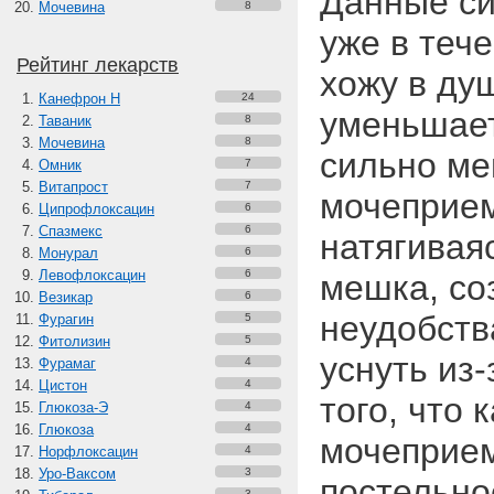
Данные си
Мочевина
8
уже в теч
Рейтинг лекарств
хожу в ду
Канефрон H
24
уменьшает
Таваник
8
Мочевина
8
сильно ме
Омник
7
Витапрост
7
мочеприем
Ципрофлоксацин
6
Спазмекс
6
натягивая
Монурал
6
Левофлоксацин
6
мешка, со
Везикар
6
неудобств
Фурагин
5
Фитолизин
5
уснуть из-
Фурамаг
4
Цистон
4
того, что 
Глюкоза-Э
4
Глюкоза
4
мочеприем
Норфлоксацин
4
Уро-Ваксом
3
постельно
3