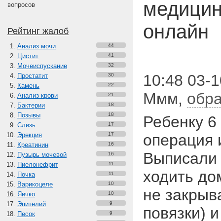
медицин
вопросов
онлайн
Рейтинг жалоб
Анализ мочи
44
Цистит
41
Мочеиспускание
32
10:48 03-1
Простатит
30
Камень
22
Ммм
,
обра
Анализ крови
21
Бактерии
18
Позывы
18
Ребенку 6
Слизь
17
Эрекция
17
операция 
Креатинин
16
Выписали 
Пузырь мочевой
16
Пиелонефрит
11
ходить до
Почка
11
Варикоцеле
10
не закрыв
Яичко
10
Эпителий
9
повязки) 
Песок
9