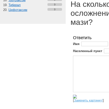
Уро-Ваксом
На скольк
Тиберал
3
Цефотаксим
3
осложнени
мази?
Ответить
Имя
Населенный пункт
[
Заменить картинку!
]