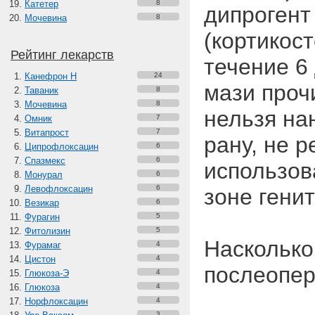
Катетер
8
дипрогент
Мочевина
8
(кортикос
Рейтинг лекарств
течение 6 
Канефрон H
24
мази проч
Таваник
8
Мочевина
8
нельзя на
Омник
7
Витапрост
7
рану, не 
Ципрофлоксацин
6
Спазмекс
6
использов
Монурал
6
Левофлоксацин
6
зоне гени
Везикар
6
Фурагин
5
Фитолизин
5
Насколько
Фурамаг
4
Цистон
4
послеопер
Глюкоза-Э
4
Глюкоза
4
Норфлоксацин
4
3