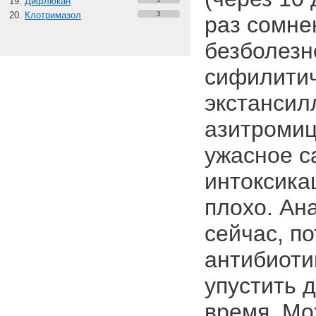
Дифлюкан
Клотримазол
3
раз сомнен
безболезн
сифилитич
экстансилл
азитромиц
ужасное с
интоксика
плохо. Ан
сейчас, п
антибиоти
упустить 
время. Мо