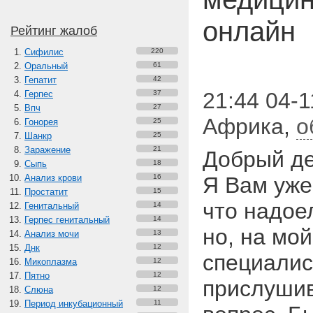
онлайн
Рейтинг жалоб
Сифилис
220
Оральный
61
Гепатит
42
21:44 04-1
Герпес
37
Впч
27
Африка
,
о
Гонорея
25
Шанкр
25
Заражение
21
Добрый де
Сыпь
18
Анализ крови
16
Я Вам уже
Простатит
15
что надое
Генитальный
14
Герпес генитальный
14
но, на мо
Анализ мочи
13
Днк
12
специалис
Микоплазма
12
Пятно
12
прислушив
Слюна
12
Период инкубационный
11