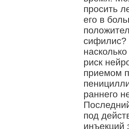
просить л
его в боль
положител
сифилис? 
насколько
риск нейр
приемом п
пеницилли
раннего н
Последний
под дейст
инъекций 