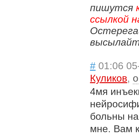
пишутся
ссылкой н
Остерега
высылайте
#
01:06 05
Куликов
,
о
4мя инъек
нейросифи
больны на 
мне. Вам к