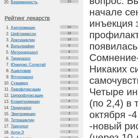
вопрос. Б
Беременность
10
начале се
Рейтинг лекарств
инъекция 
Азитромицин
20
профилакт
Цефтриаксон
18
Доксициклин
16
появилась
Вильпрафен
9
Метронидазол
8
Сомнение-
Тинидазол
7
Юнидокс Солютаб
7
Никаких с
Ацикловир
6
Флуконазол
5
самочувст
Сумамед
5
Четыре ин
Левофлоксацин
5
Ципрофлоксацин
4
(по 2,4) в
Кларитромицин
4
Орнидазол
4
октября -4
Эритромицин
3
Тетрациклин
3
-новый рис
Трихопол
3
Анти-Э
3
(через 10 
3