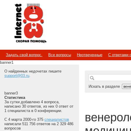
Internet
Скорая помощь
Задать свой вопрос.
Все вопросы
Неотвеченные
С ответами 
banner1
О найденных недочетах пишите
support@03.ru
.
Искать в разделе
banner3
Статистика
За сутки добавлено 4 вопроса,
написано 30 ответов, из них 0 ответ от
1 специалиста в 0 конференции.
венероло
С 4 марта 2000-го 375
специалистов
написали 511 756 ответов на 2 329 486
медицин
вопросов