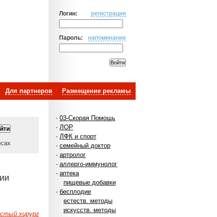
Логин:
регистрация
Пароль:
напоминание
Для партнеров
Размещение рекламы
-
03-Скорая Помощь
-
ЛОР
-
ЛФК и спорт
осах
-
семейный доктор
-
артролог
-
аллерго-иммунолог
-
аптека
ции
пищевые добавки
-
бесплодие
естеств. методы
искусств. методы
истый хирург