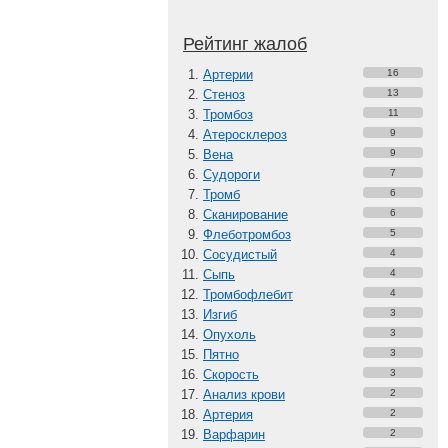
Рейтинг жалоб
Артерии
16
Стеноз
13
Тромбоз
11
Атеросклероз
9
Вена
9
Судороги
7
Тромб
6
Сканирование
6
Флеботромбоз
5
Сосудистый
4
Сыпь
4
Тромбофлебит
4
Изгиб
3
Опухоль
3
Пятно
3
Скорость
3
Анализ крови
2
Артерия
2
Варфарин
2