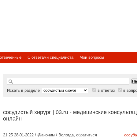
отвеченные
С ответами специалиста
Мои вопросы
Искать в разделе
в ответах
в вопр
сосудистый хирург | 03.ru - медицинские консульта
онлайн
21:25 28-01-2022 / @аноним / Вологда
,
обратиться
сосуд