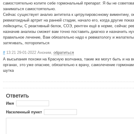
самостоятельно колите себе гормональный препарат. Я бы не советов
заниматься самостоятельно.
Сейчас существует анализ антитела к цитрулировснному виментину, о
ревматоидный артрит на ранней стадии, начало его, когда другие пока
лейкоциты, С реактивный белок, СОЭ, рентген ещё в норме, сейчас ре
назначив анализы сможет вам точно поставить диагноз и назначить ну
правильное лечение, Вам обязательно надо к ревматологу и желатель
затягивать, поторопиться
#
13:21 29-01-2022 Аноним,
обратиться
А высыпания похожи на Красную волчанка, такие же могут быть и на в
органах, это уже опаснее, обязательно к врачу, самолечение гормонам
шутка
Ответить
Имя
Населенный пункт