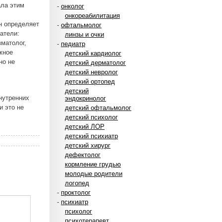
ала этим
-
онколог
онкореабилитация
н определяет
-
офтальмолог
затели:
линзы и очки
вматолог,
-
педиатр
жное
детский кардиолог
но не
детский дерматолог
детский невролог
детский ортопед
детский
нутренних
эндокринолог
и это не
детский офтальмолог
детский психолог
детский ЛОР
детский психиатр
детский хирург
дефектолог
кормление грудью
молодые родители
логопед
-
проктолог
-
психиатр
психолог
психотерапевт