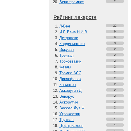
Вена яремная
2
Рейтинг лекарств
Л-Вен
22
И.Г. Вена Н.И.В.
9
Детралекс
6
Кардиомагнил
3
Эскузан
2
Трентал
2
Троксевазин
2
Фезам
2
Тромбо АСС
2
Диклофенак
2
Кавинтон
2
Аскорутин Д
2
Венарус
2
Аскорутин
2
Вессел Дуэ Ф
2
Утрожестан
1
Труксал
1
Цефтриаксон
1
1