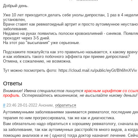
Добрый день.
Уже 10 лет приходится делать себе уколы дипроспан, 1 раз в 4 недели
установлен,
Врачи ставят как ревматоидный артрит и просто аутоимунное неустан
заболевание.
Недавно на руках появились полоски кровоизлияний - синяков. Появля
проходят через 3-5 дней.
На этот раз "высыпания" уже серьезные.
Подскажите пожалуйста как это правильно называется, к какому врачу
и как избежать такого побочного эффекта при приеме дипроспана?
Отмена, к сожалению, не возможна.
Тут можно посмотреть фото: https://cloud.mail.ru/public/eyGt/Bh6fmXViv
Ответы
Внимание! Имена специалистов пишутся
красным шрифтом со ссылк
профиль
. Остерегайтесь мошенников, не высылайте никому деньги!
#
23:46 28-01-2022 Аноним,
обратиться
Аутоиммунными заболеваниями занимается ревматолог, последние де
терапия по ним прогрессировала, так же как и диагностика.
Вам обязательно надо обратиться к хорошему ревматологу, сначала в
за заболевание, так как аутоимунных расстройств много видов, а когд
помощию анализов и не ( одного) тогда доктор назначит лечение. Сейч