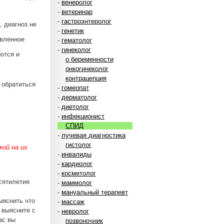
-
венеролог
-
ветеринар
-
гастроэнтеролог
, диагноз не
-
генетик
овленное
-
гематолог
-
гинеколог
ются и
о беременности
онкогинеколог
контрацепция
 обратиться
-
гомеопат
-
дерматолог
-
диетолог
-
инфекционист
СПИД
-
лучевая диагностика
гистолог
ой на их
-
инвалиды
-
кардиолог
-
косметолог
сятилетия
-
маммолог
-
мануальный терапевт
ыяснить что
-
массаж
а выясните с
-
невролог
ас вы
позвоночник