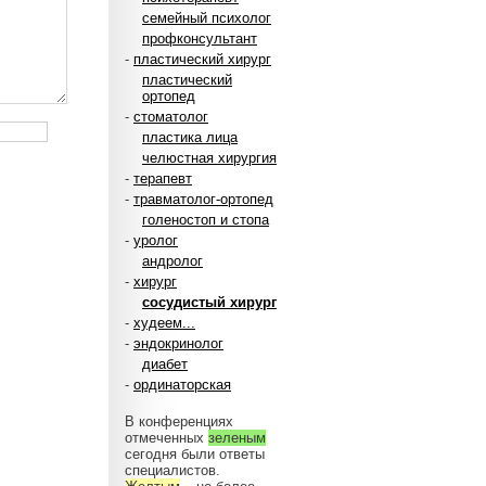
семейный психолог
профконсультант
-
пластический хирург
пластический
ортопед
-
стоматолог
пластика лица
челюстная хирургия
-
терапевт
-
травматолог-ортопед
голеностоп и стопа
-
уролог
андролог
-
хирург
сосудистый хирург
-
худеем...
-
эндокринолог
диабет
-
ординаторская
В конференциях
отмеченных
зеленым
сегодня были ответы
специалистов.