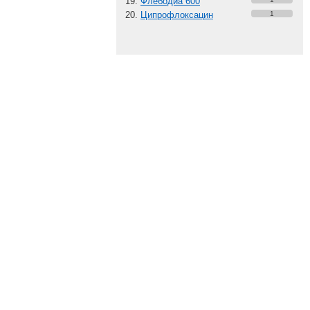
Флебодиа 600
Ципрофлоксацин
1