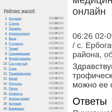
онлайн
Рейтинг жалоб
Артерии
16
Стеноз
13
Тромбоз
11
06:26 02-
Атеросклероз
9
Вена
9
/ с. Ербог
Судороги
7
Тромб
6
района
,
о
Сканирование
6
Флеботромбоз
5
Сосудистый
4
Здравству
Сыпь
4
трофическ
Тромбофлебит
4
Изгиб
3
можно ее 
Опухоль
3
Пятно
3
Скорость
3
Ответы
Анализ крови
2
Артерия
2
Варфарин
2