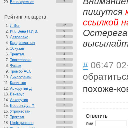
Внимание
Вена яремная
2
пишутся
Рейтинг лекарств
ссылкой н
Л-Вен
22
Остерега
И.Г. Вена Н.И.В.
9
Детралекс
6
высылайте
Кардиомагнил
3
Эскузан
2
Трентал
2
Троксевазин
2
#
06:47 02
Фезам
2
Тромбо АСС
2
обратитьс
Диклофенак
2
Кавинтон
2
похоже-ко
Аскорутин Д
2
Венарус
2
Аскорутин
2
Вессел Дуэ Ф
2
Утрожестан
1
Ответить
Труксал
1
Цефтриаксон
1
Имя
1