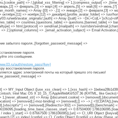
u,[cookie_path] => /,[global_xss_filtering] => 1,[compress_output] => ,[time_
январь,[2] => февраль,[3] => март,[4] => апрель,[5] => май,[6] => июнь,[7]
ian_month_names] => Array ([0] => -,[1] => января,[2] => февраля,[3] => ма
октября,[11] => ноября,[12] => декабря),[profile_avatar_folder] => /usr/home
iru/03.ru/web/avatar_originals/,[auth] => Array ([salt] => ~Dn;+Co|L+`]xXcy|=o
table] => countries,[questions_table] => questions,[banned_table] => ban
ailtype] => html,[protocol] => sendmail,[mailpath] => /usr/sbin/sendmail,[char
 => 2,[optional_columns] => ,[email_activation_subject] => Email Activation
ение забытого пароля.,[forgotten_password_message] =>
осстановление пароля.
руйте это сообщение.
www.03.ru/auth/restore_pass/{key}
уру восстановления пароля.
вляется адрес электронной почты на который пришло это письмо!
[new_password_message] =>
input] => MY_Input Object ([use_xss_clean] => 1,[xss_hash] => 1bebea28b1d
acintosh; Intel Mac OS X 10_15_7) AppleWebKit/537.36 (KHTML, like Gecko) 
 1,[never_allowed_str] => Array ([document.cookie] => [removed],[document
cation] => [removed],[-moz-binding] => [removed],[
] => -->,[
<![CDATA[),[neve
ed],[vbscript\s*:] => [removed],[Redirect\s+302] => [removed])),[benchmark]
1786106095,[loading_time_base_classes_start] => 0.87504000 1786106095,[l
/ index )_start] => 0.87667500 1786106095)),[uri] => CI_URI Object ([keyval] 
search,[2] => index),[config] => CI_Config Object ([config] => Array ([base_ur