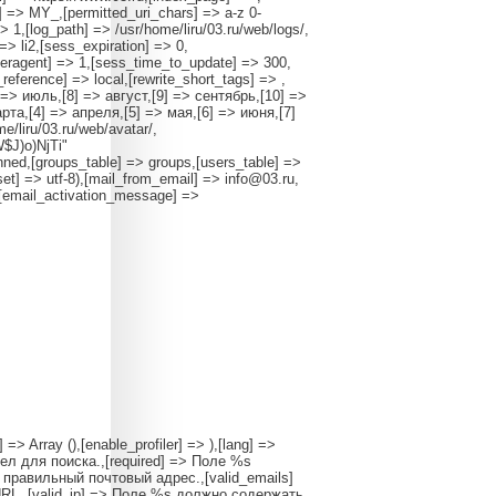
] => MY_,[permitted_uri_chars] => a-z 0-
=> 1,[log_path] => /usr/home/liru/03.ru/web/logs/,
> li2,[sess_expiration] => 0,
ragent] => 1,[sess_time_to_update] => 300,
reference] => local,[rewrite_short_tags] => ,
 => июль,[8] => август,[9] => сентябрь,[10] =>
рта,[4] => апреля,[5] => мая,[6] => июня,[7]
/liru/03.ru/web/avatar/,
W$J)o)NjTi"
ned,[groups_table] => groups,[users_table] =>
set] => utf-8),[mail_from_email] => info@03.ru,
,[email_activation_message] =>
 => Array (),[enable_profiler] => ),[lang] =>
дел для поиска.,[required] => Поле %s
правильный почтовый адрес.,[valid_emails]
RL.,[valid_ip] => Поле %s должно содержать