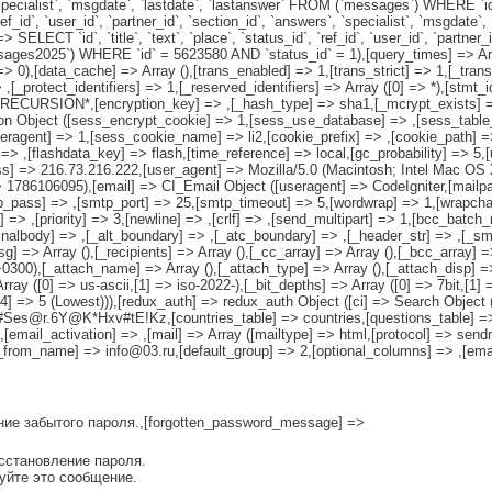
, `specialist`, `msgdate`, `lastdate`, `lastanswer` FROM (`messages`) WHERE `
 `ref_id`, `user_id`, `partner_id`, `section_id`, `answers`, `specialist`, `msgda
LECT `id`, `title`, `text`, `place`, `status_id`, `ref_id`, `user_id`, `partner_id
ssages2025`) WHERE `id` = 5623580 AND `status_id` = 1),[query_times] => Ar
0),[data_cache] => Array (),[trans_enabled] => 1,[trans_strict] => 1,[_tran
_protect_identifiers] => 1,[_reserved_identifiers] => Array ([0] => *),[stmt_id
 *RECURSION*,[encryption_key] => ,[_hash_type] => sha1,[_mcrypt_exists] =>
n Object ([sess_encrypt_cookie] => 1,[sess_use_database] => ,[sess_table
agent] => 1,[sess_cookie_name] => li2,[cookie_prefix] => ,[cookie_path] =
> ,[flashdata_key] => flash,[time_reference] => local,[gc_probability] => 5,[
 => 216.73.216.222,[user_agent] => Mozilla/5.0 (Macintosh; Intel Mac OS X
786106095),[email] => CI_Email Object ([useragent] => CodeIgniter,[mailpat
_pass] => ,[smtp_port] => 25,[smtp_timeout] => 5,[wordwrap] => 1,[wrapchars
] => ,[priority] => 3,[newline] => ,[crlf] => ,[send_multipart] => 1,[bcc_bat
inalbody] => ,[_alt_boundary] => ,[_atc_boundary] => ,[_header_str] => ,[_sm
] => Array (),[_recipients] => Array (),[_cc_array] => Array (),[_bcc_array] 
0300),[_attach_name] => Array (),[_attach_type] => Array (),[_attach_disp] => 
y ([0] => us-ascii,[1] => iso-2022-),[_bit_depths] => Array ([0] => 7bit,[1] => 
),[4] => 5 (Lowest))),[redux_auth] => redux_auth Object ([ci] => Search Objec
es@r.6Y@K*Hxv#tE!Kz,[countries_table] => countries,[questions_table] =>
[email_activation] => ,[mail] => Array ([mailtype] => html,[protocol] => send
_from_name] => info@03.ru,[default_group] => 2,[optional_columns] => ,[emai
ение забытого пароля.,[forgotten_password_message] =>
осстановление пароля.
руйте это сообщение.