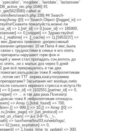
, `specialist`, `msgdate`, `lastdate`, `lastanswer`
/DB_active_rec.php:1046] #1
_get(5623580) called at
ontrollers/search.php:338] #4 Search-
rray(Array ([0] => Search Object ([logged_in] =>
Здравствуйте!Скажите пожалуйста,можно ли
id] => 1,[ref_id] => 0,[user_id] => 185900,
lastanswer] => 0,[snippet] => Здравствуйте!
о.,[_realtime] => ,[_cache] => 1),[5953237] =>
 6 мес.Диагноз тревожно -депрессивный
азначен ципралекс 10 мг.Пила 4 мес,была
связи с трудностями в семье я его опять
ие препараты нарушают горм.фон и
ицей у меня стал пропадать сон,вплоть до
с опять ,но с малых доз через 5 дней
2 дня всё прекращалось и так два
е помогает,вальдоксан тоже.К нейролептикам
 ,потом нет.ТТГ -норма,коагулограмма
и препаратами? Засыпания нет вообще,либо
осле сильного нервного стресса и испуга.Но
> 0,[user_id] => 1102551,[partner_id] => 0,
snippet] => ... и так два раза.Психиатр
ьдоксан тоже.К нейролептикам отношусь
rs] => Array (),[total_found] => 700,
 => 999,[] => 10,[] => Array ([0] =>
.ru,[index_page] => ,[uri_protocol] =>
ed_uri_chars] => a-z 0-9~%.:_\-,
path] => /usr/home/liru/03.ru/web/logs/,
> li2,[sess_expiration] => 0,
ragent] => 1,[sess_time_to_update] => 300,