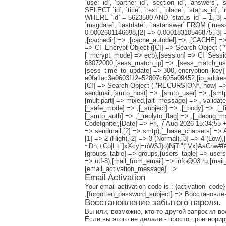
`user_id`, `partner_id`, `section_id`, `answers`
SELECT `id`, `title`, `text`, `place`, `status_id`,
WHERE `id` = 5623580 AND `status_id` = 1,[3] => SE
`msgdate`, `lastdate`, `lastanswer` FROM (`me
0.0002601146698,[2] => 0.00018310546875,[3] => 
,[cachedir] => ,[cache_autodel] => ,[CACHE] => ,[
=> CI_Encrypt Object ([CI] => Search Object (
[_mcrypt_mode] => ecb),[session] => CI_Sessio
63072000,[sess_match_ip] => ,[sess_match_user
[sess_time_to_update] => 300,[encryption_key] =
e0fa1ac3e0603f12e52807c605a09452,[ip_address]
[CI] => Search Object ( *RECURSION*,[now] => 1
sendmail,[smtp_host] => ,[smtp_user] => ,[smtp
[multipart] => mixed,[alt_message] => ,[validate
[_safe_mode] => ,[_subject] => ,[_body] => ,[_f
[_smtp_auth] => ,[_replyto_flag] => ,[_debug_msg
CodeIgniter,[Date] => Fri, 7 Aug 2026 15:34:55 +
=> sendmail,[2] => smtp),[_base_charsets] => Arra
[1] => 2 (High),[2] => 3 (Normal),[3] => 4 (Low
~Dn;+Co|L+`]xXcy|=oW$J)o)NjTi"("Vx}AaCnw#f#S
[groups_table] => groups,[users_table] => users,
=> utf-8),[mail_from_email] => info@03.ru,[mail
[email_activation_message] =>
Email Activation
Your email activation code is : {activation_code}
,[forgotten_password_subject] => Восстановл
Восстановление забытого пароля.
Вы или, возможно, кто-то другой запросил в
Если вы этого не делали - просто проигнори