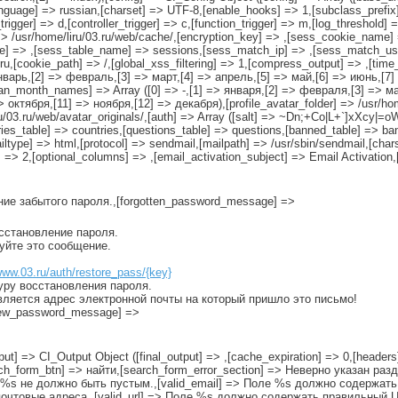
anguage] => russian,[charset] => UTF-8,[enable_hooks] => 1,[subclass_prefix
rigger] => d,[controller_trigger] => c,[function_trigger] => m,[log_threshold] 
> /usr/home/liru/03.ru/web/cache/,[encryption_key] => ,[sess_cookie_name] =
e] => ,[sess_table_name] => sessions,[sess_match_ip] => ,[sess_match_use
u,[cookie_path] => /,[global_xss_filtering] => 1,[compress_output] => ,[time_
январь,[2] => февраль,[3] => март,[4] => апрель,[5] => май,[6] => июнь,[7]
ian_month_names] => Array ([0] => -,[1] => января,[2] => февраля,[3] => ма
октября,[11] => ноября,[12] => декабря),[profile_avatar_folder] => /usr/home
iru/03.ru/web/avatar_originals/,[auth] => Array ([salt] => ~Dn;+Co|L+`]xXcy|=o
table] => countries,[questions_table] => questions,[banned_table] => ban
ailtype] => html,[protocol] => sendmail,[mailpath] => /usr/sbin/sendmail,[char
 => 2,[optional_columns] => ,[email_activation_subject] => Email Activation
ение забытого пароля.,[forgotten_password_message] =>
осстановление пароля.
руйте это сообщение.
www.03.ru/auth/restore_pass/{key}
уру восстановления пароля.
вляется адрес электронной почты на который пришло это письмо!
[new_password_message] =>
tput] => CI_Output Object ([final_output] => ,[cache_expiration] => 0,[headers]
rch_form_btn] => найти,[search_form_error_section] => Неверно указан раз
 %s не должно быть пустым.,[valid_email] => Поле %s должно содержать 
чтовые адреса.,[valid_url] => Поле %s должно содержать правильный U