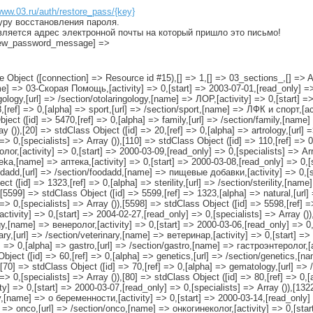
www.03.ru/auth/restore_pass/{key}
уру восстановления пароля.
вляется адрес электронной почты на который пришло это письмо!
[new_password_message] =>
=> gastro,[url] => /section/gastro,[name] => гастроэнтеролог,[activity] => 0,[start] => 2000-04-19,[read_only] => 0,[specialists] => Array ()),[60] => stdClass Object ([id] => 60,[ref] => 0,[alpha] => genetics,[url] => /section/genetics,[name] => генетик,[activity] => 0,[start] => 2000-03-23,[read_only] => 0,[specialists] => Array ()),[70] => stdClass Object ([id] => 70,[ref] => 0,[alpha] => gematology,[url] => /section/gematology,[name] => гематолог,[activity] => 0,[start] => 2000-04-05,[read_only] => 0,[specialists] => Array ()),[80] => stdClass Object ([id] => 80,[ref] => 0,[alpha] => gynecology,[url] => /section/gynecology,[name] => гинеколог,[activity] => 0,[start] => 2000-03-07,[read_only] => 0,[specialists] => Array ()),[1322] => stdClass Object ([id] => 1322,[ref] => 80,[alpha] => pregnancy,[url] => /section/pregnancy,[name] => о беременности,[activity] => 0,[start] => 2000-03-14,[read_only] => 0,[specialists] => Array ()),[5354] => stdClass Object ([id] => 5354,[ref] => 80,[alpha] => onco,[url] => /section/onco,[name] => онкогинеколог,[activity] => 0,[start] => 2000-11-28,[read_only] => 0,[specialists] => Array ()),[5485] => stdClass Object ([id] => 5485,[ref] => 80,[alpha] => contraception,[url] => /section/contraception,[name] => контрацепция,[activity] => 0,[start] => 2000-03-21,[read_only] => 0,[specialists] => Array ()),[90] => stdClass Object ([id] => 90,[ref] => 0,[alpha] => gomeo,[url] => /section/gomeo,[name] => гомеопат,[activity] => 0,[start] => 2000-04-25,[read_only] => 0,[specialists] => Array ()),[100] => stdClass Object ([id] => 100,[ref] => 0,[alpha] => dermatology,[url] => /section/dermatology,[name] => дерматолог,[activity] => 0,[start] => 2000-03-07,[read_only] => 0,[specialists] => Array ()),[1288] => stdClass Object ([id] => 1288,[ref] => 0,[alpha] => dietology,[url] => /section/dietology,[name] => диетолог,[activity] => 0,[start] => 2000-07-03,[read_only] => 0,[specialists] => Array ()),[120] => stdClass Object ([id] => 120,[ref] => 0,[alpha] => infection,[url] => /section/infection,[name] => инфекционист,[activity] => 0,[start] => 2000-03-07,[read_only] => 0,[specialists] => Array ()),[5613] => stdClass Object ([id] => 5613,[ref] => 120,[alpha] => spid,[url] => /section/spid,[name] => СПИД,[activity] => green,[start] => 2006-01-10,[read_only] => 0,[specialists] => Array ()),[5351] => stdClass Object ([id] => 5351,[ref] => 0,[alpha] => research,[url] => /section/research,[name] => лучевая диагностика,[activity] => 0,[start] => 2000-11-25,[read_only] => 0,[specialists] => Array ()),[5340] => stdClass Object ([id] => 5340,[ref] => 5351,[alpha] => histology,[url] => /section/histology,[name] => гистолог,[activity] => 0,[start] => 2000-11-16,[read_only] => 0,[specialists] => Array ()),[5601] => stdClass Object ([id] => 5601,[ref] => 0,[alpha] => invalidi,[url] => /section/invalidi,[name] => инвалиды,[activity] => 0,[start] => 2004-04-13,[read_only] => 0,[specialists] => Array ()),[140] => stdClass Object ([id] => 140,[ref] => 0,[alpha] => cardiology,[url] => /section/cardiology,[name] => кардиолог,[activity] => 0,[start] => 2000-03-08,[read_only] => 0,[specialists] => Array ()),[5600] => stdClass Object ([id] => 5600,[ref] => 0,[alpha] => kosmetika,[url] => /section/kosmetika,[name] => косметолог,[activity] => 0,[start] => 2000-03-22,[read_only] => 0,[specialists] => Array ()),[1389] => stdClass Object ([id] => 1389,[ref] => 0,[alpha] => mammology,[url] => /section/mammology,[name] => маммолог,[activity] => 0,[start] => 2000-08-29,[read_only] => 0,[specialists] => Array ()),[5572] => stdClass Object ([id] => 5572,[ref] => 0,[alpha] => manual,[url] => /section/manual,[name] => мануальный терапевт,[activity] => 0,[start] => 2003-06-27,[read_only] => 0,[specialists] => Array ()),[5604] => stdClass Object ([id] => 5604,[ref] => 0,[alpha] => massaj,[url] => /section/massaj,[name] => массаж,[activity] => 0,[start] => 2005-01-18,[read_only] => 0,[specialists] => Array ()),[191] => stdClass Object ([id] => 191,[ref] => 0,[alpha] => narcology,[url] => /section/narcology,[name] => нарколог,[activity] => 0,[start] => 2000-03-29,[read_only] => 1,[specialists] => Array ()),[5550] => stdClass Object ([id] => 5550,[ref] => 191,[alpha] => anonim,[url] => /section/anonim,[name] => для тех, кто бросил,[activity] => 0,[start] => 2002-10-25,[read_only] => 1,[specialists] => Array ()),[5595] => stdClass Object ([id] => 5595,[ref] => 191,[alpha] => near,[url] => /section/near,[name] => для тех, кто рядом,[activity] =>