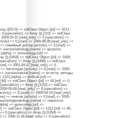
 0,[start] => 2004-02-26,[read_only] => 1,[specialists] => Array ()),[190] => stdClass Object ([id] => 190,[ref] => 0,[alpha] => neurology,[url] => /section/neurology,[name] => невролог,[activity] => 0,[start] => 2000-03-07,[read_only] => 0,[specialists] => Array ()),[5556] => stdClass Object ([id] => 5556,[ref] => 190,[alpha] => vertebr,[url] => /section/vertebr,[name] => позвоночник,[activity] => 0,[start] => 2003-03-24,[read_only] => 0,[specialists] => Array ()),[200] => stdClass Object ([id] => 200,[ref] => 0,[alpha] => oncology,[url] => /section/oncology,[name] => онколог,[activity] => 0,[start] => 2000-03-08,[read_only] => 0,[specialists] => Array ()),[5580] => stdClass Object ([id] => 5580,[ref] => 200,[alpha] => oncoreabilitation,[url] => /section/oncoreabilitation,[name] => онкореабилитация,[activity] => 0,[start] => 2003-11-17,[read_only] => 0,[specialists] => Array ()),[1228] => stdClass Object ([id] => 1228,[ref] => 0,[alpha] => oftalmology,[url] => /section/oftalmology,[name] => офтальмолог,[activity] => 0,[start] => 2000-03-08,[read_only] => 0,[specialists] => Array ()),[5616] => stdClass Object ([id] => 5616,[ref] => 1228,[alpha] => glass,[url] => /section/glass,[name] => линзы и очки,[activity] => 0,[start] => 2009-10-30,[read_only] => 0,[specialists] => Array ()),[230] => stdClass Object ([id] => 230,[ref] => 0,[alpha] => pediatry,[url] => /section/pediatry,[name] => педиатр,[activity] => 0,[start] => 2000-03-07,[read_only] => 0,[specialists] => Array ()),[5335] => stdClass Object ([id] => 5335,[ref] => 230,[alpha] => cardiology_children,[url] => /section/cardiology_children,[name] => детский кардиолог,[activity] => 0,[start] => 2000-11-13,[read_only] => 0,[specialists] => Array ()),[5258] => stdClass Object ([id] => 5258,[ref] => 230,[alpha] => dermatology_children,[url] => /section/dermatology_children,[name] => детский дерматолог,[activity] => 0,[start] => 2000-12-17,[read_only] => 0,[specialists] => Array ()),[5379] => stdClass Object ([id] => 5379,[ref] => 230,[alpha] => neurology_children,[url] => /section/neurology_children,[name] => детский невролог,[activity] => 0,[start] => 2001-01-06,[read_only] => 0,[specialists] => Array ()),[5481] => stdClass Object ([id] => 5481,[ref] => 230,[alpha] => orthopedy,[url] => /section/orthopedy,[name] => детский ортопед,[activity] => 0,[start] => 2000-12-25,[read_only] => 0,[specialists] => Array ()),[5501] => stdClass Object ([id] => 5501,[ref] => 230,[alpha] => endokrinology_children,[url] => /section/endokrinology_children,[name] => детский эндокринолог,[activity] => 0,[start] => 2001-10-17,[read_only] => 0,[specialists] => Array ()),[5542] => stdClass Object ([id]