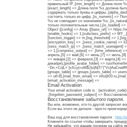
правильный IP.,[min_length] => Длина поля
[exact_length] => Длина поля %s должна быт
содержать только буквы и цифры.,[alpha_das
состоять только из цифр.,[is_numeric] => П
%s не совпадает со значением %s.,[is_natur
только положительные числа.),[is_loaded] => Arr
Object ([config] => Array ([base_url] => https:
[enable_hooks] => 1,[subclass_prefix] => MY_,[pe
[function_trigger] => m,[log_threshold] => 1,[lo
[encryption_key] => ,[sess_cookie_name] => li
[sess_match_ip] => ,[sess_match_useragent] => 
=> 1,[compress_output] => ,[time_reference] => 
апрель,[5] => май,[6] => июнь,[7] => июль,[8] 
=> января,[2] => февраля,[3] => марта,[4] => 
декабря),[profile_avatar_folder] => /usr/home/lir
~Dn;+Co|L+`]xXcy|=oW$J)o)NjTi"("Vx}AaCnw#f#S
[groups_table] => groups,[users_table] => users,
=> utf-8),[mail_from_email] => info@03.ru,[mail
[email_activation_message] =>
Email Activation
Your email activation code is : {activation_code}
,[forgotten_password_subject] => Восстановл
Восстановление забытого пароля.
Вы или, возможно, кто-то другой запросил в
Если вы этого не делали - просто проигнори
Ваш код для восстановления пароля :
http://
Кликните по ссылке чтобы завершить процед
Не забывайте, что вашим логином на сайте я