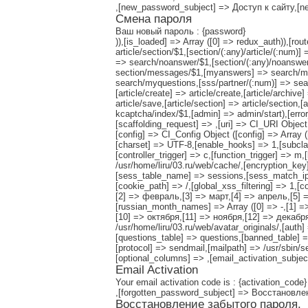
,[new_password_subject] => Доступ к сайту,
Смена пароля
Ваш новый пароль : {password}
)),[is_loaded] => Array ([0] => redux_auth)),[rout
article/section/$1,[section/(:any)/article/(:num
=> search/noanswer/$1,[section/(:any)/noanswer
section/messages/$1,[myanswers] => search/m
search/myquestions,[sss/partner/(:num)] => sear
[article/create] => article/create,[article/archive]
article/save,[article/section] => article/section,[
kcaptcha/index/$1,[admin] => admin/start),[error_
[scaffolding_request] => ,[uri] => CI_URI Object
[config] => CI_Config Object ([config] => Array 
[charset] => UTF-8,[enable_hooks] => 1,[subclas
[controller_trigger] => c,[function_trigger] => 
/usr/home/liru/03.ru/web/cache/,[encryption_ke
[sess_table_name] => sessions,[sess_match_ip]
[cookie_path] => /,[global_xss_filtering] => 1,[
[2] => февраль,[3] => март,[4] => апрель,[5] 
[russian_month_names] => Array ([0] => -,[1] 
[10] => октября,[11] => ноября,[12] => декабря),
/usr/home/liru/03.ru/web/avatar_originals/,[au
[questions_table] => questions,[banned_table] =
[protocol] => sendmail,[mailpath] => /usr/sbin/
[optional_columns] => ,[email_activation_subje
Email Activation
Your email activation code is : {activation_code}
,[forgotten_password_subject] => Восстановл
Восстановление забытого пароля.