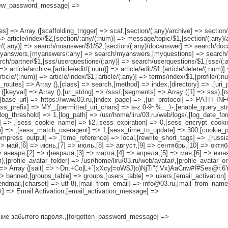
[new_password_message] =>
es] => Array ([scaffolding_trigger] => scaf,[section/(:any)/archive] => section/
)] => article/index/$2,[section/:any/(:num)] => message/topic/$1,[section/(:an
/(:any)] => search/noanswer/$1/$2,[section/(:any)/docanswer] => search/doca
yanswers,[myanswers/:any] => search/myanswers,[myquestions] => search/
ch/partner/$1,[sss/userquestions/(:any)] => search/userquestions/$1,[sss/(:
 => article/archive,[article/edit/(:num)] => article/edit/$1,[article/delete/(:num)
article/(:num)] => article/index/$1,[article/(:any)] => terms/index/$1,[profile/(
routes] => Array (),[class] => search,[method] => index,[directory] => ,[uri_p
 ([keyval] => Array (),[uri_string] => /sss/,[segments] => Array ([1] => sss),[
([base_url] => https://www.03.ru,[index_page] => ,[uri_protocol] => PATH_INFO
s_prefix] => MY_,[permitted_uri_chars] => a-z 0-9~%.:_\-,[enable_query_strin
m,[log_threshold] => 1,[log_path] => /usr/home/liru/03.ru/web/logs/,[log_date_f
y] => ,[sess_cookie_name] => li2,[sess_expiration] => 0,[sess_encrypt_cook
 => ,[sess_match_useragent] => 1,[sess_time_to_update] => 300,[cookie_pr
compress_output] => ,[time_reference] => local,[rewrite_short_tags] => ,[russ
=> май,[6] => июнь,[7] => июль,[8] => август,[9] => сентябрь,[10] => октяб
=> января,[2] => февраля,[3] => марта,[4] => апреля,[5] => мая,[6] => июня
[profile_avatar_folder] => /usr/home/liru/03.ru/web/avatar/,[profile_avatar_or
th] => Array ([salt] => ~Dn;+Co|L+`]xXcy|=oW$J)o)NjTi"("Vx}AaCnw#f#Ses@r.
> banned,[groups_table] => groups,[users_table] => users,[email_activation] =
sendmail,[charset] => utf-8),[mail_from_email] => info@03.ru,[mail_from_name
ct] => Email Activation,[email_activation_message] =>
ение забытого пароля.,[forgotten_password_message] =>