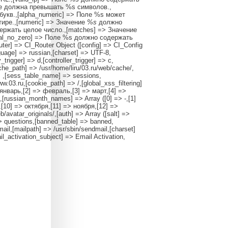
не должна превышать %s символов.,
букв.,[alpha_numeric] => Поле %s может
ире.,[numeric] => Значение
%s
должно
держать целое число.,[matches] => Значение
ral_no_zero] => Поле %s должно содержать
uter] => CI_Router Object ([config] => CI_Config
nguage] => russian,[charset] => UTF-8,
rigger] => d,[controller_trigger] => c,
ache_path] => /usr/home/liru/03.ru/web/cache/,
> ,[sess_table_name] => sessions,
03.ru,[cookie_path] => /,[global_xss_filtering]
> январь,[2] => февраль,[3] => март,[4] =>
,[russian_month_names] => Array ([0] => -,[1]
[10] => октября,[11] => ноября,[12] =>
b/avatar_originals/,[auth] => Array ([salt] =>
 questions,[banned_table] => banned,
mail,[mailpath] => /usr/sbin/sendmail,[charset]
l_activation_subject] => Email Activation,