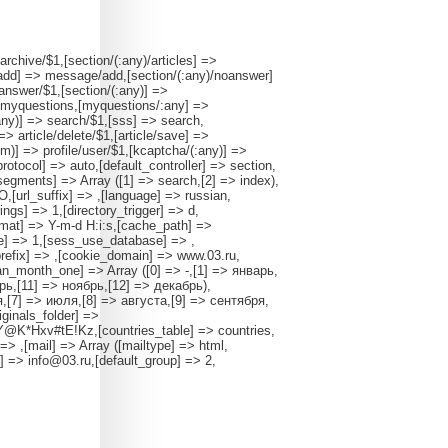
archive/$1,[section/(:any)/articles] =>
y)/add] => message/add,[section/(:any)/noanswer]
nswer/$1,[section/(:any)] =>
myquestions,[myquestions/:any] =>
any)] => search/$1,[sss] => search,
] => article/delete/$1,[article/save] =>
:num)] => profile/user/$1,[kcaptcha/(:any)] =>
rotocol] => auto,[default_controller] => section,
rsegments] => Array ([1] => search,[2] => index),
,[url_suffix] => ,[language] => russian,
gs] => 1,[directory_trigger] => d,
ormat] => Y-m-d H:i:s,[cache_path] =>
ie] => 1,[sess_use_database] => ,
efix] => ,[cookie_domain] => www.03.ru,
ian_month_one] => Array ([0] => -,[1] => январь,
рь,[11] => ноябрь,[12] => декабрь),
,[7] => июля,[8] => августа,[9] => сентября,
iginals_folder] =>
6Y@K*Hxv#tE!Kz,[countries_table] => countries,
> ,[mail] => Array ([mailtype] => html,
] => info@03.ru,[default_group] => 2,