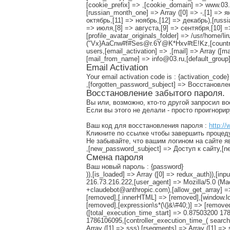
[cookie_prefix] => ,[cookie_domain] => www.03.r
[russian_month_one] => Array ([0] => -,[1] => 
октябрь,[11] => ноябрь,[12] => декабрь),[russ
=> июля,[8] => августа,[9] => сентября,[10] => 
[profile_avatar_originals_folder] => /usr/home/l
("Vx}AaCnw#f#Ses@r.6Y@K*Hxv#tE!Kz,[countries_
users,[email_activation] => ,[mail] => Array ([m
[mail_from_name] => info@03.ru,[default_group]
Email Activation
Your email activation code is : {activation_code}
,[forgotten_password_subject] => Восстановл
Восстановление забытого пароля.
Вы или, возможно, кто-то другой запросил в
Если вы этого не делали - просто проигнори
Ваш код для восстановления пароля :
http://
Кликните по ссылке чтобы завершить процед
Не забывайте, что вашим логином на сайте я
,[new_password_subject] => Доступ к сайту,
Смена пароля
Ваш новый пароль : {password}
)),[is_loaded] => Array ([0] => redux_auth)),[
216.73.216.222,[user_agent] => Mozilla/5.0 (M
+claudebot@anthropic.com),[allow_get_array] =>
[removed],[.innerHTML] => [removed],[window.lo
[removed],[expression\s*(\(|&\#40;)] => [remov
([total_execution_time_start] => 0.87503200 
1786106095,[controller_execution_time_( search 
Array ([1] => sss),[rsegments] => Array ([1] => 