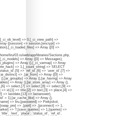
,[_ci_ob_level] => 0,[_ci_view_path] =>
Array ([session] => session,[encrypt] =>
ion),[_ci_loaded_files] => Array ([0] =>
/home/liru/03.ru/web/app/libraries/Sections.php,
),[_ci_models] => Array ([0] => Messages),
ci_plugins] => Array (),[_ci_varmap] => Array
elete_hack] => 1,[_count_string] => SELECT
atus_id`,[5] => `ref_id`,[6] => `user_id`,[7] =>
[ar_distinct] => ,[ar_from] => Array ([0] =>
 (),[ar_groupby] => Array (),[ar_having] => Array
tables] => Array (),[ar_store_array] => Array (),
,[6] => select,[7] => select,[8] => select,[9] =>
=> id,[1] => title,[2] => text,[3] => place,[4] =>
2] => lastdate,[13] => lastanswer),
d` = 1),[ar_cache_like] => Array (),
name] => liru,[password] => Piekjiskot,
,[swap_pre] => ,[port] => ,[pconnect] => 1,
rker] => ?,[save_queries] => 1,[queries] =>
`text`, `place`, `status_id`, `ref_id`,