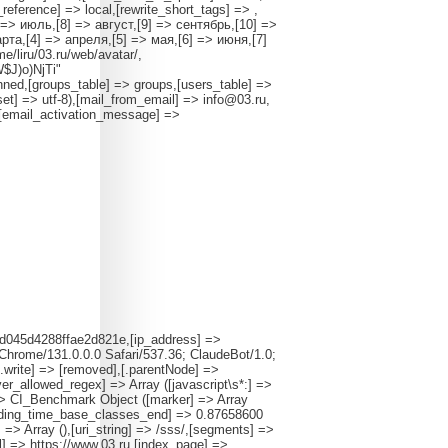
reference] => local,[rewrite_short_tags] => ,
 => июль,[8] => август,[9] => сентябрь,[10] =>
рта,[4] => апреля,[5] => мая,[6] => июня,[7]
/liru/03.ru/web/avatar/,
W$J)o)NjTi"
ned,[groups_table] => groups,[users_table] =>
set] => utf-8),[mail_from_email] => info@03.ru,
,[email_activation_message] =>
38d045d4288ffae2d821e,[ip_address] =>
Chrome/131.0.0.0 Safari/537.36; ClaudeBot/1.0;
.write] => [removed],[.parentNode] =>
r_allowed_regex] => Array ([javascript\s*:] =>
 => CI_Benchmark Object ([marker] => Array
oading_time_base_classes_end] => 0.87658600
=> Array (),[uri_string] => /sss/,[segments] =>
l] => https://www.03.ru,[index_page] => ,