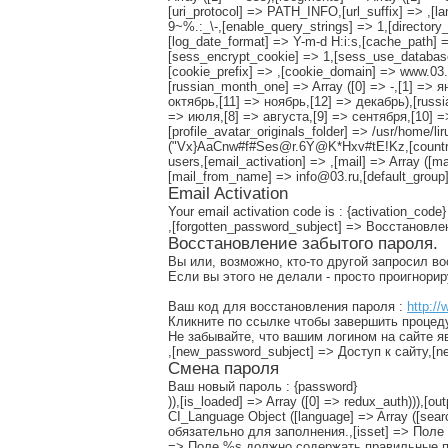
[uri_protocol] => PATH_INFO,[url_suffix] => ,[l
9~%.:_\-,[enable_query_strings] => 1,[directory_t
[log_date_format] => Y-m-d H:i:s,[cache_path] =
[sess_encrypt_cookie] => 1,[sess_use_databas
[cookie_prefix] => ,[cookie_domain] => www.03.r
[russian_month_one] => Array ([0] => -,[1] => 
октябрь,[11] => ноябрь,[12] => декабрь),[russ
=> июля,[8] => августа,[9] => сентября,[10] => 
[profile_avatar_originals_folder] => /usr/home/l
("Vx}AaCnw#f#Ses@r.6Y@K*Hxv#tE!Kz,[countries_
users,[email_activation] => ,[mail] => Array ([m
[mail_from_name] => info@03.ru,[default_group]
Email Activation
Your email activation code is : {activation_code}
,[forgotten_password_subject] => Восстановл
Восстановление забытого пароля.
Вы или, возможно, кто-то другой запросил в
Если вы этого не делали - просто проигнори
Ваш код для восстановления пароля :
http://
Кликните по ссылке чтобы завершить процед
Не забывайте, что вашим логином на сайте я
,[new_password_subject] => Доступ к сайту,
Смена пароля
Ваш новый пароль : {password}
)),[is_loaded] => Array ([0] => redux_auth))),[ou
CI_Language Object ([language] => Array ([sea
обязательно для заполнения.,[isset] => Поле
=> Поле %s должно содержать правильные по