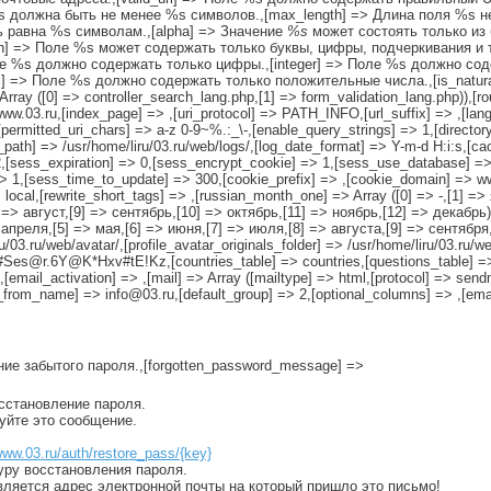
 %s должна быть не менее %s символов.,[max_length] => Длина поля %s 
ь равна %s символам.,[alpha] => Значение
%s
может состоять только из 
h] => Поле %s может содержать только буквы, цифры, подчеркивания и т
оле %s должно содержать только цифры.,[integer] => Поле %s должно со
al] => Поле %s должно содержать только положительные числа.,[is_natu
ay ([0] => controller_search_lang.php,[1] => form_validation_lang.php)),[ro
//www.03.ru,[index_page] => ,[uri_protocol] => PATH_INFO,[url_suffix] => ,[la
rmitted_uri_chars] => a-z 0-9~%.:_\-,[enable_query_strings] => 1,[directory_t
g_path] => /usr/home/liru/03.ru/web/logs/,[log_date_format] => Y-m-d H:i:s,[c
2,[sess_expiration] => 0,[sess_encrypt_cookie] => 1,[sess_use_database] =
1,[sess_time_to_update] => 300,[cookie_prefix] => ,[cookie_domain] => www.
local,[rewrite_short_tags] => ,[russian_month_one] => Array ([0] => -,[1] =
=> август,[9] => сентябрь,[10] => октябрь,[11] => ноябрь,[12] => декабрь)
апреля,[5] => мая,[6] => июня,[7] => июля,[8] => августа,[9] => сентября,
u/03.ru/web/avatar/,[profile_avatar_originals_folder] => /usr/home/liru/03.ru/we
es@r.6Y@K*Hxv#tE!Kz,[countries_table] => countries,[questions_table] =>
[email_activation] => ,[mail] => Array ([mailtype] => html,[protocol] => send
_from_name] => info@03.ru,[default_group] => 2,[optional_columns] => ,[emai
ение забытого пароля.,[forgotten_password_message] =>
осстановление пароля.
руйте это сообщение.
www.03.ru/auth/restore_pass/{key}
уру восстановления пароля.
вляется адрес электронной почты на который пришло это письмо!