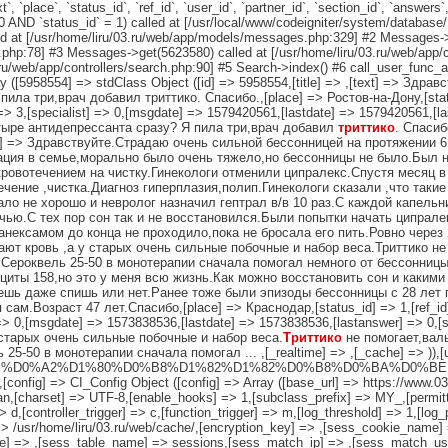
, `place`, `status_id`, `ref_id`, `user_id`, `partner_id`, `section_id`, `answers`
D `status_id` = 1) called at [/usr/local/www/codeigniter/system/database
 at [/usr/home/liru/03.ru/web/app/models/messages.php:329] #2 Messages->
php:78] #3 Messages->get(5623580) called at [/usr/home/liru/03.ru/web/app/c
.ru/web/app/controllers/search.php:90] #5 Search->index() #6 call_user_func_a
Array ([5958554] => stdClass Object ([id] => 5958554,[title] => ,[text] => 
а три,врач добавил триттико. Спасибо.,[place] => Ростов-на-Дону,[status_
] => 3,[specialist] => 0,[msgdate] => 1579420561,[lastdate] => 1579420561,[
ыре антидепрессанта сразу? Я пила три,врач добавил
триттико
. Спасиб
,[text] => Здравствуйте.Страдаю очень сильной бессонницей на протяжении
ация в семье,морально было очень тяжело,но бессонницы не было.Был н
кровотечением на чистку.Гинекологи отменили ципралекс.Спустя месяц в 
течение ,чистка.Диагноз гиперплазия,полип.Гинекологи сказали ,что так
ало не хорошо и невролог назначил гептрал в/в 10 раз.С каждой капельн
чью.С тех пор сон так и не восстановился.Были попытки начать ципралек
анексамом до конца не проходило,пока не бросала его пить.Ровно через 
ют кровь ,а у старых очень сильные побочные и набор веса.Триттико н
Сероквель 25-50 в монотерапии сначала помогал немного от бессонницы
иты 158,но это у меня всю жизнь.Как можно восстановить сон и каким
ешь даже спишь или нет.Ранее тоже были эпизоды бессонницы с 28 лет п
м.Возраст 47 лет.Спасибо,[place] => Краснодар,[status_id] => 1,[ref_id] =
] => 0,[msgdate] => 1573838536,[lastdate] => 1573838536,[lastanswer] => 0,[
старых очень сильные побочные и набор веса.
Триттико
не помогает,вал
-50 в монотерапии сначала помогал ... ,[_realtime] => ,[_cache] => )),[use
] => ?s=%D0%A2%D1%80%D0%B8%D1%82%D1%82%D0%B8%D0%BA%D0%BE§ion=,[]
 ,[config] => CI_Config Object ([config] => Array ([base_url] => https://www.03
an,[charset] => UTF-8,[enable_hooks] => 1,[subclass_prefix] => MY_,[permitt
> d,[controller_trigger] => c,[function_trigger] => m,[log_threshold] => 1,[log_
> /usr/home/liru/03.ru/web/cache/,[encryption_key] => ,[sess_cookie_name] =
e] => ,[sess_table_name] => sessions,[sess_match_ip] => ,[sess_match_use