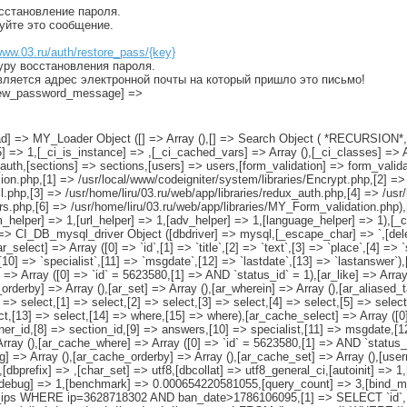
осстановление пароля.
руйте это сообщение.
www.03.ru/auth/restore_pass/{key}
уру восстановления пароля.
вляется адрес электронной почты на который пришло это письмо!
[new_password_message] =>
[load] => MY_Loader Object ([] => Array (),[] => Search Object ( *RECURSION*
5] => 1,[_ci_is_instance] => ,[_ci_cached_vars] => Array (),[_ci_classes] => 
uth,[sections] => sections,[users] => users,[form_validation] => form_validat
ion.php,[1] => /usr/local/www/codeigniter/system/libraries/Encrypt.php,[2] =>
l.php,[3] => /usr/home/liru/03.ru/web/app/libraries/redux_auth.php,[4] => /usr
sers.php,[6] => /usr/home/liru/03.ru/web/app/libraries/MY_Form_validation.php
rm_helper] => 1,[url_helper] => 1,[adv_helper] => 1,[language_helper] => 1),[_
db] => CI_DB_mysql_driver Object ([dbdriver] => mysql,[_escape_char] => `,[d
ct] => Array ([0] => `id`,[1] => `title`,[2] => `text`,[3] => `place`,[4] => `st
[10] => `specialist`,[11] => `msgdate`,[12] => `lastdate`,[13] => `lastanswer`),
=> Array ([0] => `id` = 5623580,[1] => AND `status_id` = 1),[ar_like] => Array
r_orderby] => Array (),[ar_set] => Array (),[ar_wherein] => Array (),[ar_aliased_
=> select,[1] => select,[2] => select,[3] => select,[4] => select,[5] => select
ct,[13] => select,[14] => where,[15] => where),[ar_cache_select] => Array ([0] 
rtner_id,[8] => section_id,[9] => answers,[10] => specialist,[11] => msgdate,[1
rray (),[ar_cache_where] => Array ([0] => `id` = 5623580,[1] => AND `status_i
] => Array (),[ar_cache_orderby] => Array (),[ar_cache_set] => Array (),[user
[dbprefix] => ,[char_set] => utf8,[dbcollat] => utf8_general_ci,[autoinit] => 1
b_debug] => 1,[benchmark] => 0.000654220581055,[query_count] => 3,[bind_ma
 WHERE ip=3628718302 AND ban_date>1786106095,[1] => SELECT `id`, `title`, 