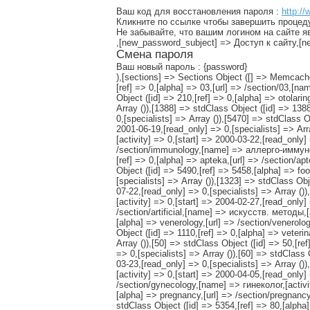
Ваш код для восстановления пароля :
http://
Кликните по ссылке чтобы завершить процед
Не забывайте, что вашим логином на сайте я
,[new_password_subject] => Доступ к сайту,
Смена пароля
Ваш новый пароль : {password}
),[sections] => Sections Object ([] => Memcache Object ([connection] => Resource id #15),[] => 1,[] => 03_sections_,[] => Array ([5573] => stdClass Object ([id] => 5573,[ref] => 0,[alpha] => 03,[url] => /section/03,[name] => 03-Скорая Помощь,[activity] => 0,[start] => 2003-07-01,[read_only] => 0,[specialists] => Array ()),[210] => stdClass Object ([id] => 210,[ref] => 0,[alpha] => otolaringology,[url] => /section/otolaringology,[name] => ЛОР,[activity] => 0,[start] => 2000-03-15,[read_only] => 0,[specialists] => Array ()),[1388] => stdClass Object ([id] => 1388,[ref] => 0,[alpha] => sport,[url] => /section/sport,[name] => ЛФК и спорт,[activity] => 0,[start] => 2000-08-08,[read_only] => 0,[specialists] => Array ()),[5470] => stdClass Object ([id] => 5470,[ref] => 0,[alpha] => family,[url] => /section/family,[name] => семейный доктор,[activity] => 0,[start] => 2001-06-19,[read_only] => 0,[specialists] => Array ()),[20] => stdClass Object ([id] => 20,[ref] => 0,[alpha] => artrology,[url] => /section/artrology,[name] => артролог,[activity] => 0,[start] => 2000-03-22,[read_only] => 0,[specialists] => Array ()),[110] => stdClass Object ([id] => 110,[ref] => 0,[alpha] => immunology,[url] => /section/immunology,[name] => аллерго-иммунолог,[activity] => 0,[start] => 2000-03-09,[read_only] => 0,[specialists] => Array ()),[5458] => stdClass Object ([id] => 5458,[ref] => 0,[alpha] => apteka,[url] => /section/apteka,[name] => аптека,[activity] => 0,[start] => 2000-03-08,[read_only] => 0,[specialists] => Array ()),[5490] => stdClass Object ([id] => 5490,[ref] => 5458,[alpha] => foodadd,[url] => /section/foodadd,[name] => пищевые добавки,[activity] => 0,[start] => 2001-09-17,[read_only] => 0,[specialists] => Array ()),[1323] => stdClass Object ([id] => 1323,[ref] => 0,[alpha] => sterility,[url] => /section/sterility,[name] => бесплодие,[activity] => 0,[start] => 2000-07-22,[read_only] => 0,[specialists] => Array ()),[5599] => stdClass Object ([id] => 5599,[ref] => 1323,[alpha] => natural,[url] => /section/natural,[name] => естеств. методы,[activity] => 0,[start] => 2004-02-27,[read_only] => 0,[specialists] => Array ()),[5598] => stdClass Object ([id] => 5598,[ref] => 1323,[alpha] => artificial,[url] => /section/artificial,[name] => искусств. методы,[activity] => 0,[start] => 2004-02-27,[read_only] => 0,[specialists] => Array ()),[40] => stdClass Object ([id] => 40,[ref] => 0,[alpha] => venerology,[url] => /section/venerology,[name] => венеролог,[activity] => 0,[start] => 2000-03-06,[read_only] => 0,[specialists] => Array ()),[1110] => stdClass Object ([id] => 1110,[ref] => 0,[alpha] => veterinary,[url] => /section/veterinary,[name] => ветеринар,[activity] => 0,[start] => 2000-05-08,[read_only] => 0,[specialists] => Array ()),[50] => stdClass Object ([id] => 50,[ref] => 0,[alpha] 