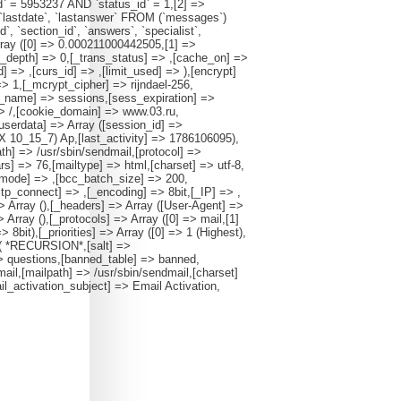
id` = 5953237 AND `status_id` = 1,[2] =>
te`, `lastdate`, `lastanswer` FROM (`messages`)
`, `section_id`, `answers`, `specialist`,
ray ([0] => 0.000211000442505,[1] =>
s_depth] => 0,[_trans_status] => ,[cache_on] =>
] => ,[curs_id] => ,[limit_used] => ),[encrypt]
 1,[_mcrypt_cipher] => rijndael-256,
_name] => sessions,[sess_expiration] =>
> /,[cookie_domain] => www.03.ru,
userdata] => Array ([session_id] =>
 10_15_7) Ap,[last_activity] => 1786106095),
h] => /usr/sbin/sendmail,[protocol] =>
] => 76,[mailtype] => html,[charset] => utf-8,
ch_mode] => ,[bcc_batch_size] => 200,
tp_connect] => ,[_encoding] => 8bit,[_IP] => ,
=> Array (),[_headers] => Array ([User-Agent] =>
Array (),[_protocols] => Array ([0] => mail,[1]
8bit),[_priorities] => Array ([0] => 1 (Highest),
t ( *RECURSION*,[salt] =>
 questions,[banned_table] => banned,
mail,[mailpath] => /usr/sbin/sendmail,[charset]
l_activation_subject] => Email Activation,