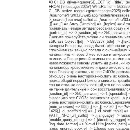
#0 CI_DB_driver->query(SELECT `id`, `title`, `text`
FROM (`messages2025`) WHERE `id` = 5623580 AN
CI_DB_active_record->get(messages2025) called
[/usr/home/liru/03.ru/web/app/models/messages.
>_search(Триттико) called at [/usr/home/liru/03
,[] => ,[] => Array ([warning] => ,[topics] => 
принимать четыре антидепрессанта сразу? Я пил
[partner_id] => 0,[section_id] => 250,[answers
Скажите пожалуйста,можно ли принимать чет
stdClass Object ([id] => 5953237,[title] => 
синдром.Ровно год назад была тяжёлая ситу
спокойная как танк,но попала с сильнейшим 
начала пить и через 3 мес тот же итог-крово
отменили.После резкой отмены как-то мне ст
невозможности совсем уснуть ни днём ,ни но
начиналось кровотечение и даже вместе с тр
раза.Психиатр сказал,что все СИОЗс разжижа
отношусь очень настороженно,пить их боюсь.
норма,общий норма.Немного снижены тромбоц
сон на столько поверхностный,что не понима
не такие длительные и сон восстанавливался са
[section_id] => 250,[answers] => 1,[specialist
сказал,что все СИОЗс разжижают кровь ,а у 
очень настороженно,пить их боюсь.Сероквель 25
[num_answers] => 999),[] => ,[] => 30,[
1426),[_ci_scaffolding] => ,[_ci_scaff_table] =>
PATH_INFO,[url_suffix] => ,[language] => russi
[enable_query_strings] => 1,[directory_trigger] =
[log_date_format] => Y-m-d H:i:s,[cache_path] =
[sess_encrypt_cookie] => 1,[sess_use_databas