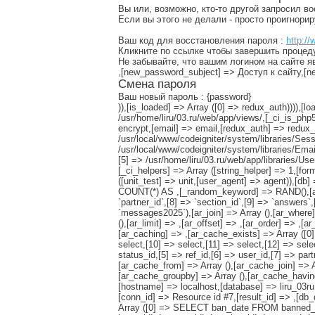
Вы или, возможно, кто-то другой запросил в
Если вы этого не делали - просто проигнори
Ваш код для восстановления пароля :
http://
Кликните по ссылке чтобы завершить процед
Не забывайте, что вашим логином на сайте я
,[new_password_subject] => Доступ к сайту,
Смена пароля
Ваш новый пароль : {password}
)),[is_loaded] => Array ([0] => redux_auth)))),
/usr/home/liru/03.ru/web/app/views/,[_ci_is_php
encrypt,[email] => email,[redux_auth] => redux_a
/usr/local/www/codeigniter/system/libraries/Sess
/usr/local/www/codeigniter/system/libraries/Emai
[5] => /usr/home/liru/03.ru/web/app/libraries/U
[_ci_helpers] => Array ([string_helper] => 1,[fo
([unit_test] => unit,[user_agent] => agent)),[
COUNT(*) AS ,[_random_keyword] => RAND(),[ar_sele
`partner_id`,[8] => `section_id`,[9] => `answers`,
`messages2025`),[ar_join] => Array (),[ar_where] 
(),[ar_limit] => ,[ar_offset] => ,[ar_order] => ,[a
[ar_caching] => ,[ar_cache_exists] => Array ([0] 
select,[10] => select,[11] => select,[12] => sele
status_id,[5] => ref_id,[6] => user_id,[7] => pa
[ar_cache_from] => Array (),[ar_cache_join] => A
[ar_cache_groupby] => Array (),[ar_cache_having
[hostname] => localhost,[database] => liru_03ru,
[conn_id] => Resource id #7,[result_id] => ,[d
Array ([0] => SELECT ban_date FROM banned_ips