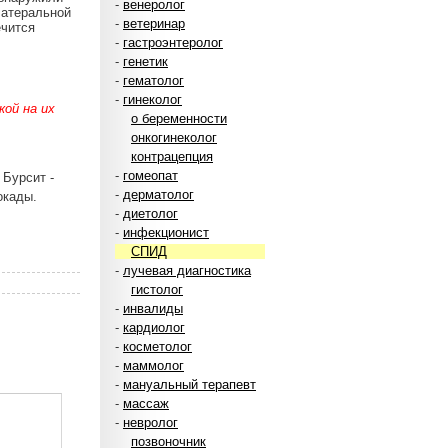
-
венеролог
латеральной
-
ветеринар
ечится
-
гастроэнтеролог
-
генетик
-
гематолог
-
гинеколог
ой на их
о беременности
онкогинеколог
контрацепция
-
гомеопат
 Бурсит -
-
дерматолог
окады.
-
диетолог
-
инфекционист
СПИД
-
лучевая диагностика
гистолог
-
инвалиды
-
кардиолог
-
косметолог
-
маммолог
-
мануальный терапевт
-
массаж
-
невролог
позвоночник