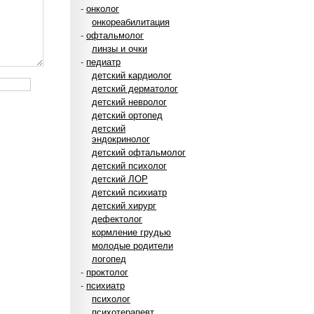
-
онколог
онкореабилитация
-
офтальмолог
линзы и очки
-
педиатр
детский кардиолог
детский дерматолог
детский невролог
детский ортопед
детский
эндокринолог
детский офтальмолог
детский психолог
детский ЛОР
детский психиатр
детский хирург
дефектолог
кормление грудью
молодые родители
логопед
-
проктолог
-
психиатр
психолог
психотерапевт