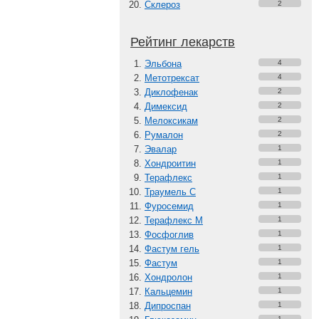
Склероз
2
Рейтинг лекарств
Эльбона
4
Метотрексат
4
Диклофенак
2
Димексид
2
Мелоксикам
2
Румалон
2
Эвалар
1
Хондроитин
1
Терафлекс
1
Траумель С
1
Фуросемид
1
Терафлекс М
1
Фосфоглив
1
Фастум гель
1
Фастум
1
Хондролон
1
Кальцемин
1
Дипроспан
1
1