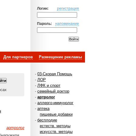
Логин:
регистрация
Пароль:
напоминание
Для партнеров
Размещение рекламы
-
03-Скорая Помощь
-
ЛОР
-
ЛФК и спорт
осах
-
семейный доктор
-
артролог
-
аллерго-иммунолог
-
аптека
н
пищевые добавки
-
бесплодие
естеств. методы
артролог
искусств. методы
обнаружили