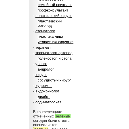
семейный психолог
профконсультант
-
пластический хирург
пластический
ортопед
-
стоматолог
пластика лица
челюстная хирургия
-
терапевт
-
травматолог-ортопед
голеностоп и стопа
-
уролог
андролог
-
хирург
сосудистый хирург
-
худеем...
-
эндокринолог
диабет
-
ординаторская
В конференциях
отмеченных
зеленым
сегодня были ответы
специалистов.