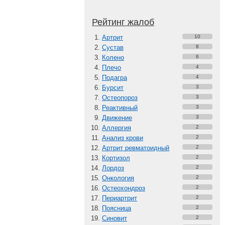
Рейтинг жалоб
Артрит
10
Сустав
8
Колено
6
Плечо
4
Подагра
4
Бурсит
3
Остеопороз
3
Реактивный
3
Движение
3
Аллергия
2
Анализ крови
2
Артрит ревматоидный
2
Кортизол
2
Лордоз
2
Онкология
2
Остеохондроз
2
Периартрит
2
Поясница
2
Синовит
2