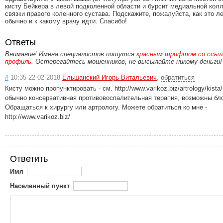
кисту Бейкера в левой подколенной области и бурсит медиальной кол
связки правого коленного сустава. Подскажите, пожалуйста, как это л
обычно и к какому врачу идти. Спасибо!
Ответы
Внимание! Имена специалистов пишутся
красным шрифтом со ссылк
профиль
. Остерегайтесь мошенников, не высылайте никому деньги!
#
10:35 22-02-2018
Ельшанский Игорь Витальевич
,
обратиться
Кисту можно пропунктировать - см. http://www.varikoz.biz/artrology/kista/
обычно консервативная противовоспалительная терапия, возможны бл
Обращаться к хирургу или артрологу. Можете обратиться ко мне -
http://www.varikoz.biz/
Ответить
Имя
Населенный пункт