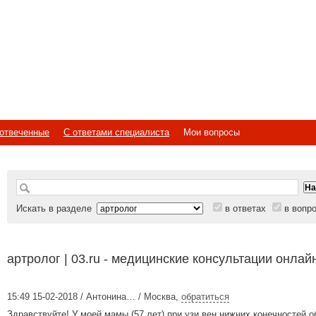
отвеченные
С ответами специалиста
Мои вопросы
Искать в разделе
в ответах
в вопр
артролог | 03.ru - медицинские консультации онлай
15:49 15-02-2018 / Антонина… / Москва
,
обратиться
Здравствуйте! У моей мамы (57 лет) при узи вен нижних конечностей 