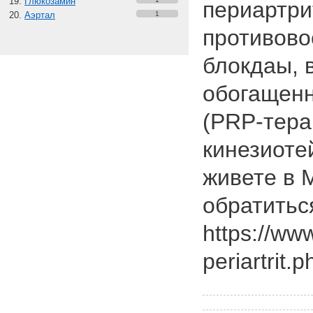
Глюкозамин
периартри
Аэртал
1
противово
блокдаы, 
обогащен
(PRP-тера
кинезиоте
живете в 
обратиться
https://www
periartrit.p