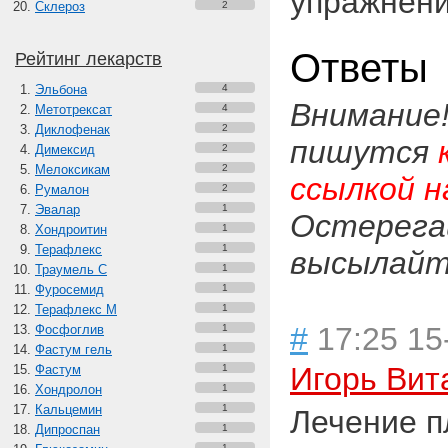
упражнени
Склероз
2
Ответы
Рейтинг лекарств
Эльбона
4
Внимание
Метотрексат
4
Диклофенак
2
пишутся
Димексид
2
Мелоксикам
2
ссылкой н
Румалон
2
Эвалар
1
Остерега
Хондроитин
1
Терафлекс
1
высылайте
Траумель С
1
Фуросемид
1
Терафлекс М
1
#
17:25 15
Фосфоглив
1
Фастум гель
1
Игорь Вит
Фастум
1
Хондролон
1
Кальцемин
1
Лечение п
Дипроспан
1
1