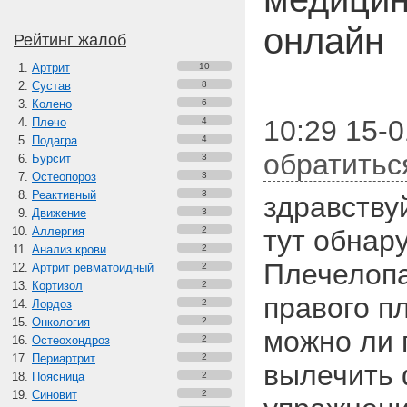
онлайн
Рейтинг жалоб
Артрит
10
Сустав
8
Колено
6
10:29 15-
Плечо
4
Подагра
4
обратитьс
Бурсит
3
Остеопороз
3
Реактивный
3
здравствуй
Движение
3
Аллергия
2
тут обнар
Анализ крови
2
Плечелопа
Артрит ревматоидный
2
Кортизол
2
правого пл
Лордоз
2
Онкология
2
можно ли 
Остеохондроз
2
Периартрит
2
вылечить
Поясница
2
Синовит
2