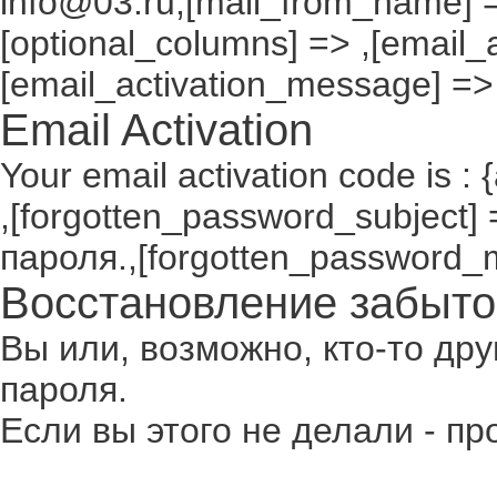
info@03.ru,[mail_from_name] =
[optional_columns] => ,[email_a
[email_activation_message] =>
Email Activation
Your email activation code is : 
,[forgotten_password_subject
пароля.,[forgotten_password_
Восстановление забыто
Вы или, возможно, кто-то др
пароля.
Если вы этого не делали - п