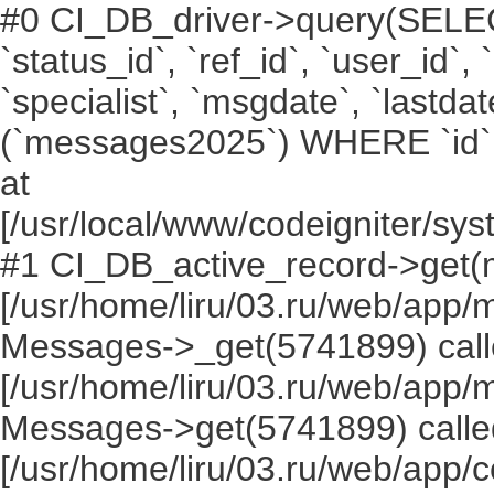
#0 CI_DB_driver->query(SELECT `i
`status_id`, `ref_id`, `user_id`,
`specialist`, `msgdate`, `lastd
(`messages2025`) WHERE `id` =
at
[/usr/local/www/codeigniter/s
#1 CI_DB_active_record->get(
[/usr/home/liru/03.ru/web/app
Messages->_get(5741899) call
[/usr/home/liru/03.ru/web/app
Messages->get(5741899) calle
[/usr/home/liru/03.ru/web/app/c