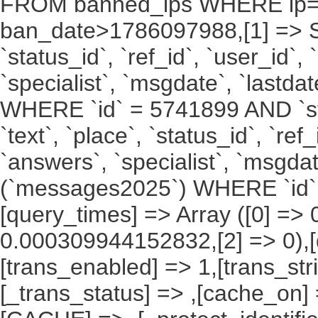
FROM banned_ips WHERE ip
ban_date>1786097988,[1] => SELE
`status_id`, `ref_id`, `user_id`,
`specialist`, `msgdate`, `last
WHERE `id` = 5741899 AND `stat
`text`, `place`, `status_id`, `ref
`answers`, `specialist`, `msgda
(`messages2025`) WHERE `id` 
[query_times] => Array ([0] =
0.000309944152832,[2] => 0),[
[trans_enabled] => 1,[trans_str
[_trans_status] => ,[cache_on] 