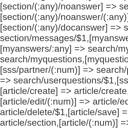
[section/(:any)/noanswer] => 
[section/(:any)/noanswer/(:any
[section/(:any)/docanswer] => 
section/messages/$1,[myanswe
[myanswers/:any] => search/m
search/myquestions,[myquestio
[sss/partner/(:num)] => search/
=> search/userquestions/$1,[ss
[article/create] => article/create
[article/edit/(:num)] => article/e
article/delete/$1,[article/save] =
article/section,[article/(:num)] =