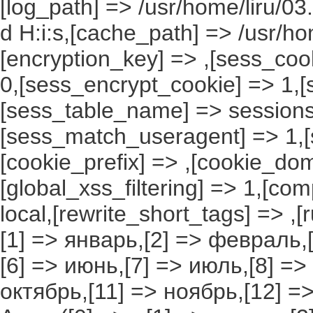
[log_path] => /usr/home/liru/03
d H:i:s,[cache_path] => /usr/ho
[encryption_key] => ,[sess_coo
0,[sess_encrypt_cookie] => 1,
[sess_table_name] => sessions
[sess_match_useragent] => 1,[
[cookie_prefix] => ,[cookie_do
[global_xss_filtering] => 1,[co
local,[rewrite_short_tags] => ,
[1] => январь,[2] => февраль,[
[6] => июнь,[7] => июль,[8] =>
октябрь,[11] => ноябрь,[12] 