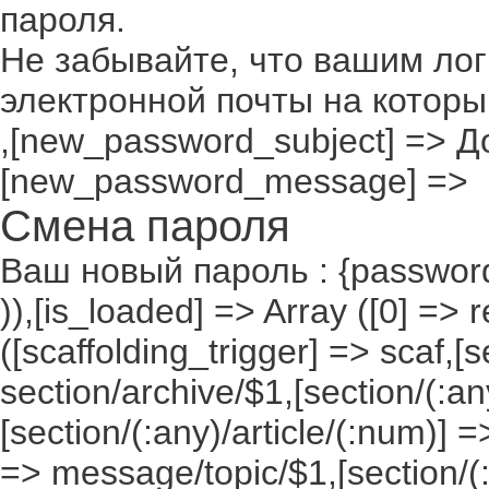
пароля.
Не забывайте, что вашим лог
электронной почты на которы
,[new_password_subject] => До
[new_password_message] =>
Смена пароля
Ваш новый пароль : {passwor
)),[is_loaded] => Array ([0] => 
([scaffolding_trigger] => scaf,[
section/archive/$1,[section/(:any
[section/(:any)/article/(:num)] =
=> message/topic/$1,[section/