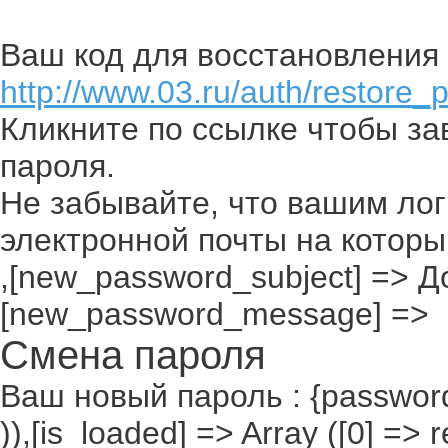
Ваш код для восстановления 
http://www.03.ru/auth/restore_
Кликните по ссылке чтобы з
пароля.
Не забывайте, что вашим лог
электронной почты на которы
,[new_password_subject] => До
[new_password_message] =>
Смена пароля
Ваш новый пароль : {passwor
)),[is_loaded] => Array ([0] =>