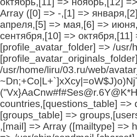
октябрь,[11] => ноябрь,[12] 
Array ([0] => -,[1] => января,[
апреля,[5] => мая,[6] => июня,
сентября,[10] => октября,[11]
[profile_avatar_folder] => /usr/
[profile_avatar_originals_folder
/usr/home/liru/03.ru/web/avatar_
~Dn;+Co|L+`]xXcy|=oW$J)o)NjT
("Vx}AaCnw#f#Ses@r.6Y@K*Hxv
countries,[questions_table] =>
[groups_table] => groups,[users
,[mail] => Array ([mailtype] => 