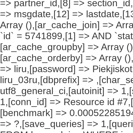
=> partner_id,[8] => section_id,
=> msgdate,[12] => lastdate,[1
Array (),[ar_cache_join] => Arr
`id` = 5741899,[1] => AND `stat
[ar_cache_groupby] => Array ()
[ar_cache_orderby] => Array ()
=> liru,[password] => Piekjisko
liru_03ru,[dbprefix] => ,[char_se
utf8_general_ci,[autoinit] => 1,
1,[conn_id] => Resource id #7,[
[benchmark] => 0.00052285194
=> ?,[save_queries] => 1,[que