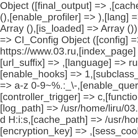
Object ([final_output] => ,[cac
(),[enable_profiler] => ),[lang
Array (),[is_loaded] => Array ()
=> CI_Config Object ([config] =
https://www.03.ru,[index_page]
[url_suffix] => ,[language] => r
[enable_hooks] => 1,[subclass_
=> a-z 0-9~%.:_\-,[enable_query
[controller_trigger] => c,[funct
[log_path] => /usr/home/liru/03
d H:i:s,[cache_path] => /usr/ho
[encryption_key] => ,[sess_coo