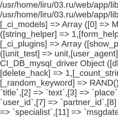
/usr/home/liru/03.ru/web/app/li
/usr/home/liru/03.ru/web/app/l
[_ci_models] => Array ([0] => 
([string_helper] => 1,[form_hel
[_ci_plugins] => Array ([show_p
([unit_test] => unit,[user_agent
CI_DB_mysql_driver Object ([db
[delete_hack] => 1,[_count_st
[_random_keyword] => RAND(),[a
`title`,[2] => `text`,[3] => `place
`user_id`,[7] => `partner_id`,[8
=> `specialist`,[11] => `msgdate