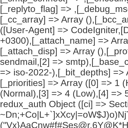
[_replyto_flag] => ,[_debug_msg]
[_cc_array] => Array (),[_bcc_a
([User-Agent] => CodeIgniter,[
+0300),[_attach_name] => Array 
[_attach_disp] => Array (),[_pro
sendmail,[2] => smtp),[_base_ch
=> iso-2022-),[_bit_depths] => Ar
[_priorities] => Array ([0] => 1 
(Normal),[3] => 4 (Low),[4] => 
redux_auth Object ([ci] => Sec
~Dn;+Co|L+`]xXcy|=oW$J)o)NjT
("Vx}AaCnw#f#Ses@r.6Y@K*Hxv