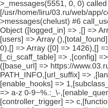
>_messages(5551, 0, 0) called
[/usr/home/liru/03.ru/web/app/c
>messages(chelust) #6 call_use
Object ([logged_in] => ,[] => Arr
[users] => Array (),[total_found
0),[] => Array ([0] => 1426),[] =
[_ci_scaff_table] => ,[config] =
([base_url] => https://www.03.r
PATH_INFO,[url_suffix] => ,[la
[enable_hooks] => 1,[subclass_
=> a-z 0-9~%.:_\-,[enable_query
[controller_trigger] => c,[funct