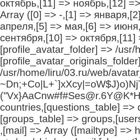
октябрь,[11] => ноябрь,[12] 
Array ([0] => -,[1] => января,[
апреля,[5] => мая,[6] => июня,
сентября,[10] => октября,[11]
[profile_avatar_folder] => /usr/
[profile_avatar_originals_folder
/usr/home/liru/03.ru/web/avatar_
~Dn;+Co|L+`]xXcy|=oW$J)o)NjT
("Vx}AaCnw#f#Ses@r.6Y@K*Hxv
countries,[questions_table] =>
[groups_table] => groups,[users
,[mail] => Array ([mailtype] => 