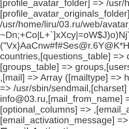
[profile_avatar_folder] => /usr/
[profile_avatar_originals_folder
/usr/home/liru/03.ru/web/avatar_
~Dn;+Co|L+`]xXcy|=oW$J)o)NjT
("Vx}AaCnw#f#Ses@r.6Y@K*Hxv
countries,[questions_table] =>
[groups_table] => groups,[users
,[mail] => Array ([mailtype] => 
=> /usr/sbin/sendmail,[charset]
info@03.ru,[mail_from_name] =
[optional_columns] => ,[email_a
[email_activation_message] =>