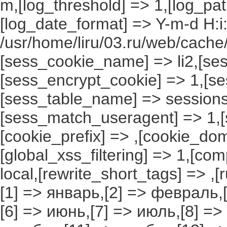
m,[log_threshold] => 1,[log_pat
[log_date_format] => Y-m-d H:i
/usr/home/liru/03.ru/web/cache/
[sess_cookie_name] => li2,[ses
[sess_encrypt_cookie] => 1,[s
[sess_table_name] => sessions
[sess_match_useragent] => 1,[
[cookie_prefix] => ,[cookie_do
[global_xss_filtering] => 1,[co
local,[rewrite_short_tags] => ,
[1] => январь,[2] => февраль,[
[6] => июнь,[7] => июль,[8] =>