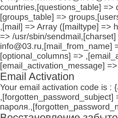
countries,[questions_table] =>
[groups_table] => groups,[users
,[mail] => Array ([mailtype] => 
=> /usr/sbin/sendmail,[charset]
info@03.ru,[mail_from_name] =
[optional_columns] => ,[email_a
[email_activation_message] =>
Email Activation
Your email activation code is : 
,[forgotten_password_subject
пароля.,[forgotten_password_
Восстановление забыто