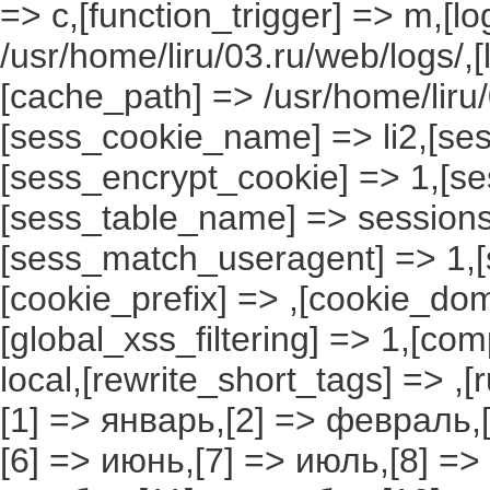
=> c,[function_trigger] => m,[l
/usr/home/liru/03.ru/web/logs/,
[cache_path] => /usr/home/liru
[sess_cookie_name] => li2,[ses
[sess_encrypt_cookie] => 1,[s
[sess_table_name] => sessions
[sess_match_useragent] => 1,[
[cookie_prefix] => ,[cookie_do
[global_xss_filtering] => 1,[co
local,[rewrite_short_tags] => ,
[1] => январь,[2] => февраль,[
[6] => июнь,[7] => июль,[8] =>