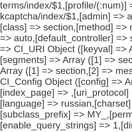
terms/index/$1,[profile/(:num)] 
kcaptcha/index/$1,[admin] => ad
[class] => section,[method] => 
=> auto,[default_controller] => 
=> CI_URI Object ([keyval] => Ar
[segments] => Array ([1] => sec
Array ([1] => section,[2] => me
CI_Config Object ([config] => A
[index_page] => ,[uri_protocol]
[language] => russian,[charset
[subclass_prefix] => MY_,[perm
[enable_query_strings] => 1,[dir