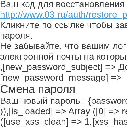
Ваш код для восстановления 
http://www.03.ru/auth/restore_
Кликните по ссылке чтобы з
пароля.
Не забывайте, что вашим лог
электронной почты на которы
,[new_password_subject] => До
[new_password_message] =>
Смена пароля
Ваш новый пароль : {passwor
)),[is_loaded] => Array ([0] =>
([use_xss_clean] => 1,[xss_ha