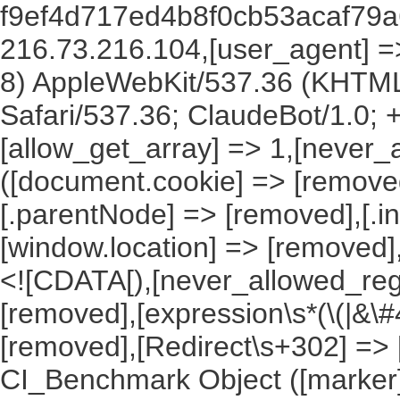
f9ef4d717ed4b8f0cb53acaf79a6
216.73.216.104,[user_agent] => 
8) AppleWebKit/537.36 (KHTML
Safari/537.36; ClaudeBot/1.0;
[allow_get_array] => 1,[never_
([document.cookie] => [remove
[.parentNode] => [removed],[.
[window.location] => [removed]
<![CDATA[),[never_allowed_regex
[removed],[expression\s*(\(|&\#4
[removed],[Redirect\s+302] =>
CI_Benchmark Object ([marker] 