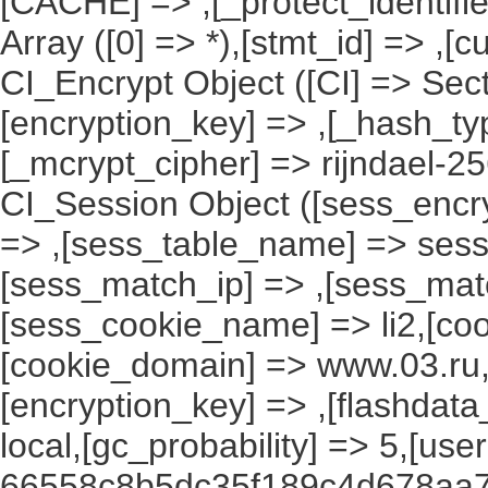
[CACHE] => ,[_protect_identifie
Array ([0] => *),[stmt_id] => ,[c
CI_Encrypt Object ([CI] => Se
[encryption_key] => ,[_hash_ty
[_mcrypt_cipher] => rijndael-2
CI_Session Object ([sess_encr
=> ,[sess_table_name] => sess
[sess_match_ip] => ,[sess_mat
[sess_cookie_name] => li2,[cook
[cookie_domain] => www.03.ru,
[encryption_key] => ,[flashdata
local,[gc_probability] => 5,[use
66558c8b5dc35f189c4d678aa73