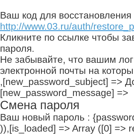
Ваш код для восстановления 
http://www.03.ru/auth/restore_
Кликните по ссылке чтобы з
пароля.
Не забывайте, что вашим лог
электронной почты на которы
,[new_password_subject] => До
[new_password_message] =>
Смена пароля
Ваш новый пароль : {passwor
)),[is_loaded] => Array ([0] =>