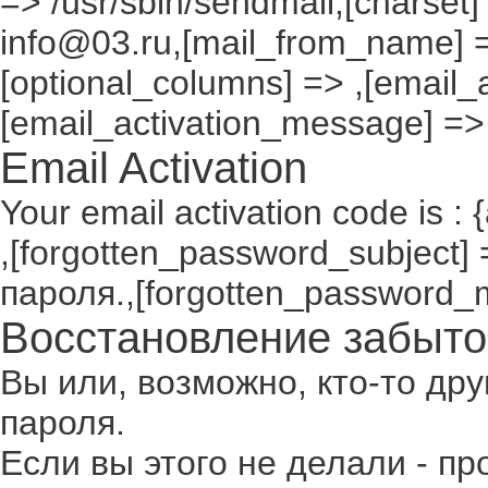
=> /usr/sbin/sendmail,[charset]
info@03.ru,[mail_from_name] =
[optional_columns] => ,[email_a
[email_activation_message] =>
Email Activation
Your email activation code is : 
,[forgotten_password_subject
пароля.,[forgotten_password_
Восстановление забыто
Вы или, возможно, кто-то др
пароля.
Если вы этого не делали - п