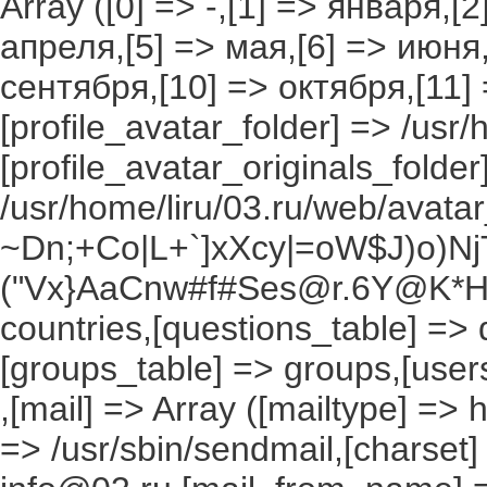
Array ([0] => -,[1] => января,[
апреля,[5] => мая,[6] => июня,
сентября,[10] => октября,[11]
[profile_avatar_folder] => /usr/
[profile_avatar_originals_folder
/usr/home/liru/03.ru/web/avatar_
~Dn;+Co|L+`]xXcy|=oW$J)o)NjT
("Vx}AaCnw#f#Ses@r.6Y@K*Hxv
countries,[questions_table] =>
[groups_table] => groups,[users
,[mail] => Array ([mailtype] => 
=> /usr/sbin/sendmail,[charset]