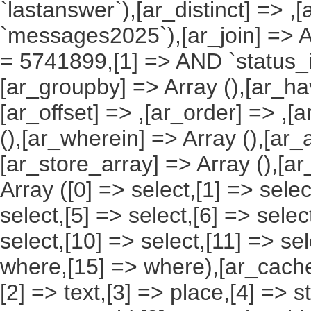
`lastanswer`),[ar_distinct] => ,
`messages2025`),[ar_join] => Ar
= 5741899,[1] => AND `status_id`
[ar_groupby] => Array (),[ar_hav
[ar_offset] => ,[ar_order] => ,[
(),[ar_wherein] => Array (),[ar_
[ar_store_array] => Array (),[a
Array ([0] => select,[1] => selec
select,[5] => select,[6] => selec
select,[10] => select,[11] => sel
where,[15] => where),[ar_cache_s
[2] => text,[3] => place,[4] => s