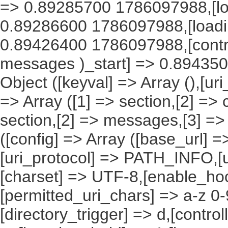
=> 0.89285700 1786097988,[lo
0.89286600 1786097988,[load
0.89426400 1786097988,[contro
messages )_start] => 0.894350
Object ([keyval] => Array (),[ur
=> Array ([1] => section,[2] => 
section,[2] => messages,[3] => 
([config] => Array ([base_url] 
[uri_protocol] => PATH_INFO,[ur
[charset] => UTF-8,[enable_hoo
[permitted_uri_chars] => a-z 0
[directory_trigger] => d,[control