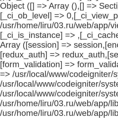
Object ([] => Array (),[] => Se
[_ci_ob_level] => 0,[_ci_view_p
/usr/home/liru/03.ru/web/app/vi
[_ci_is_instance] => ,[_ci_cach
Array ([session] => session,[en
[redux_auth] => redux_auth,[sec
[form_validation] => form_valida
=> /usr/local/www/codeigniter/s
/usr/local/www/codeigniter/syst
/usr/local/www/codeigniter/syst
/usr/home/liru/03.ru/web/app/li
/usr/home/liru/03.ru/web/app/li