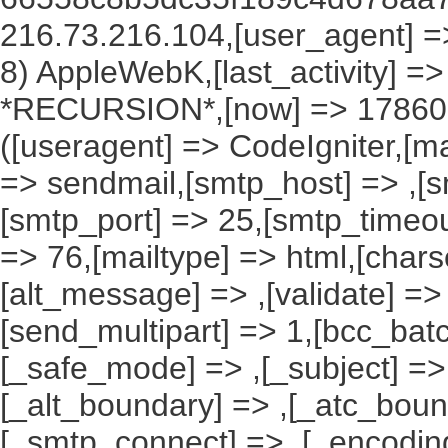
216.73.216.104,[user_agent] => 
8) AppleWebK,[last_activity] =
*RECURSION*,[now] => 1786097
([useragent] => CodeIgniter,[ma
=> sendmail,[smtp_host] => ,[s
[smtp_port] => 25,[smtp_timeou
=> 76,[mailtype] => html,[charse
[alt_message] => ,[validate] => ,
[send_multipart] => 1,[bcc_ba
[_safe_mode] => ,[_subject] => 
[_alt_boundary] => ,[_atc_boun
[_smtp_connect] => ,[_encoding