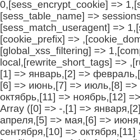
0,[sess_encrypt_cookie] => 1,
[sess_table_name] => sessions
[sess_match_useragent] => 1,[
[cookie_prefix] => ,[cookie_do
[global_xss_filtering] => 1,[co
local,[rewrite_short_tags] => ,
[1] => январь,[2] => февраль,[
[6] => июнь,[7] => июль,[8] =>
октябрь,[11] => ноябрь,[12] 
Array ([0] => -,[1] => января,[
апреля,[5] => мая,[6] => июня,
сентября,[10] => октября,[11]