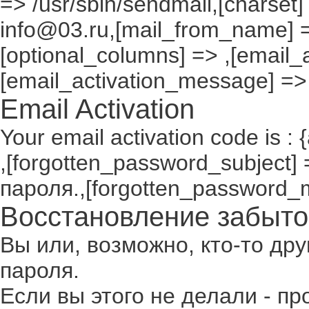
=> /usr/sbin/sendmail,[charset]
info@03.ru,[mail_from_name] =
[optional_columns] => ,[email_a
[email_activation_message] =>
Email Activation
Your email activation code is : 
,[forgotten_password_subject
пароля.,[forgotten_password_
Восстановление забыто
Вы или, возможно, кто-то др
пароля.
Если вы этого не делали - п