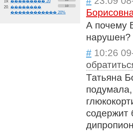
#
23:09 08
��������� 20
10
��������
Борисовн
������������ 20%
А почему 
нарушен?
#
10:26 09
обратитьс
Татьяна Б
подумала,
глюкокорт
содержит 
дипропиона