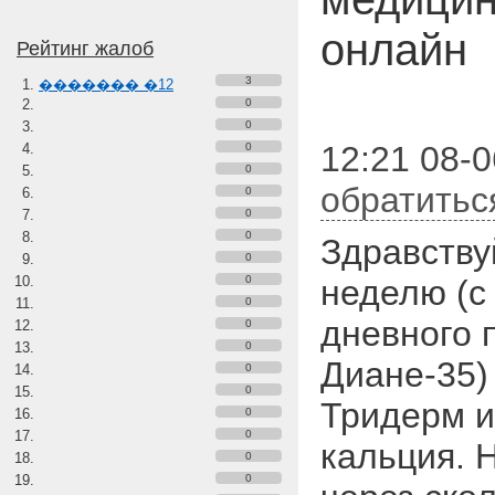
онлайн
Рейтинг жалоб
3
������� �12
0
0
12:21 08-0
0
0
обратитьс
0
0
0
Здравству
0
0
неделю (с
0
дневного 
0
0
Диане-35)
0
0
Тридерм и
0
0
кальция. 
0
0