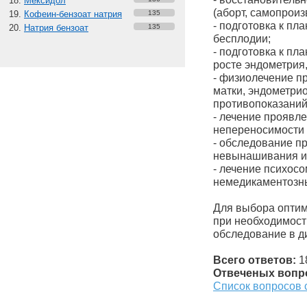
Мексидол
(аборт, самопрои
Кофеин-бензоат натрия
135
- подготовка к п
Натрия бензоат
135
бесплодии;
- подготовка к п
росте эндометрия,
- физиолечение п
матки, эндометрио
противопоказаний
- лечение проявл
непереносимости
- обследование п
невынашивания и
- лечение психос
немедикаментозны
Для выбора оптим
при необходимост
обследование в д
Всего ответов:
1
Отвеченых вопр
Список вопросов 