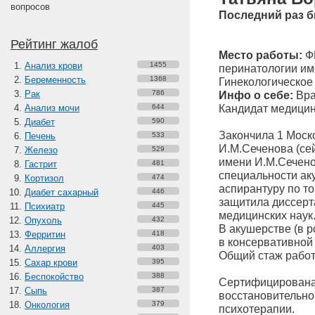
вопросов
Последний раз б
Рейтинг жалоб
Место работы:
ФГ
Анализ крови
1455
перинатологии им
Беременность
1368
Гинекологическое
Рак
786
Инфо о себе:
Вра
Кандидат медицин
Анализ мочи
644
Диабет
590
Закончила 1 Моск
Печень
533
И.М.Сеченова (се
Железо
529
имени И.М.Сеченов
Гастрит
481
специальности аку
Кортизол
474
аспирантуру по то
Диабет сахарный
446
защитила диссерт
Психиатр
445
медицинских наук
Опухоль
432
В акушерстве (в р
Ферритин
418
в консервативной 
Аллергия
403
Общий стаж работ
Сахар крови
395
Беспокойство
388
Сертифицирована 
Сыпь
387
восстановительно
Онкология
379
психотерапии.