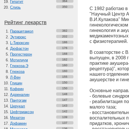
Гепатит
364
Слизь
350
С 1982 работаю в
"Научный Центр А
В.И.Кулакова" Ми
Рейтинг лекарств
гинекологическом 
гинекология и ак
Парацетамол
382
медикаментозных 
Эутирокс
202
с физиотерапией.
L-Тироксин
186
Дюфастон
176
В соавторстве с В
Прогестерон
168
выпущен, в 2008 
Мотилиум
162
практике акушера-
Глюкоза-Э
160
рецептура)", кото
Глюкоза
160
нашего отделения
Л-Вен
155
акушерстве и гине
Глицин
150
Кофеин
150
Основные направл
Адреналин
148
- болевые синдром
Пантогам
147
- реабилитация по
Церукал
143
малого таза;
Цефтриаксон
142
- восстановитель
воспалительных п
Мезатон
139
придатков, хронич
Дофамин
137
- восстановитель
136