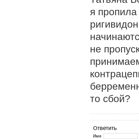
я пропила
ригивидон
начинаютс
не пропус
принимаем
контрацеп
берременн
то сбой?
Ответить
Имя