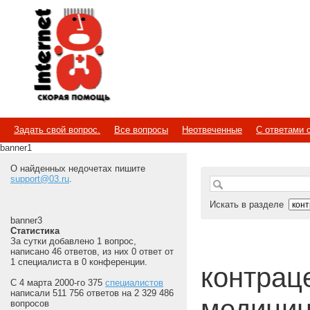
Internet
Скорая помощь
Задать свой вопрос.
Все вопросы
Неотвеченные
С ответами 
banner1
О найденных недочетах пишите
support@03.ru
.
Искать в разделе
banner3
Статистика
За сутки добавлено 1 вопрос,
написано 46 ответов, из них 0 ответ от
1 специалиста в 0 конференции.
контраце
С 4 марта 2000-го 375
специалистов
написали 511 756 ответов на 2 329 486
медицин
вопросов