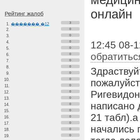
онлайн
Рейтинг жалоб
3
������� �12
0
0
12:45 08-1
0
0
обратитьс
0
0
0
Здраствуй
0
0
пожалуйст
0
Ригевидон
0
0
написано 
0
0
21 табл).
0
0
начались 
0
0