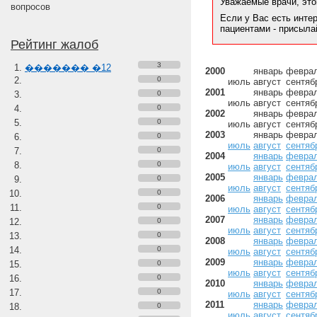
Уважаемые врачи, это
вопросов
Если у Вас есть инте
пациентами - присыл
Рейтинг жалоб
3
������� �12
2000
январь
февра
0
июль
август
сентяб
2001
январь
февра
0
июль
август
сентяб
0
2002
январь
февра
0
июль
август
сентяб
2003
январь
февра
0
июль
август
сентяб
0
2004
январь
февра
0
июль
август
сентяб
2005
январь
февра
0
июль
август
сентяб
0
2006
январь
февра
0
июль
август
сентяб
2007
январь
февра
0
июль
август
сентяб
0
2008
январь
февра
0
июль
август
сентяб
2009
январь
февра
0
июль
август
сентяб
0
2010
январь
февра
0
июль
август
сентяб
2011
январь
февра
0
июль
август
сентяб