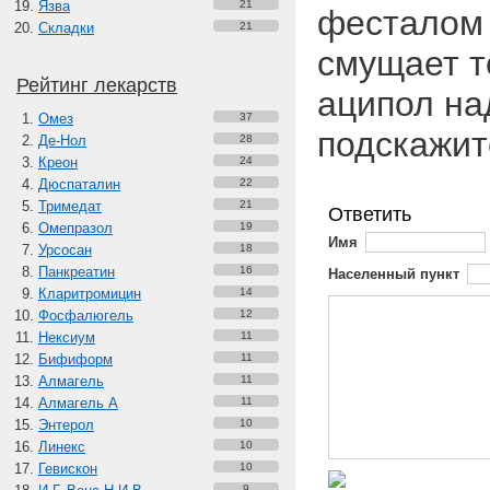
Язва
21
фесталом 
Складки
21
смущает т
Рейтинг лекарств
аципол на
Омез
37
подскажит
Де-Нол
28
Креон
24
Дюспаталин
22
Тримедат
21
Ответить
Омепразол
19
Имя
Урсосан
18
Панкреатин
16
Населенный пункт
Кларитромицин
14
Фосфалюгель
12
Нексиум
11
Бифиформ
11
Алмагель
11
Алмагель А
11
Энтерол
10
Линекс
10
Гевискон
10
9