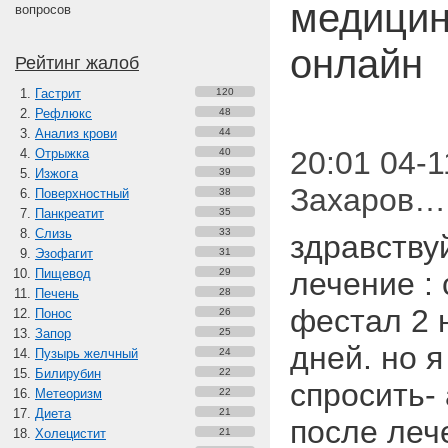
медицин
вопросов
онлайн
Рейтинг жалоб
Гастрит
120
Рефлюкс
48
Анализ крови
44
20:01 04-1
Отрыжка
40
Изжога
39
Захаров…
Поверхностный
38
Панкреатит
35
Слизь
33
здравству
Эзофагит
31
Пищевод
29
лечение :
Печень
28
фестал 2 
Понос
26
Запор
25
дней. но 
Пузырь желчный
24
Билирубин
22
спросить-
Метеоризм
22
Диета
21
после леч
Холецистит
21