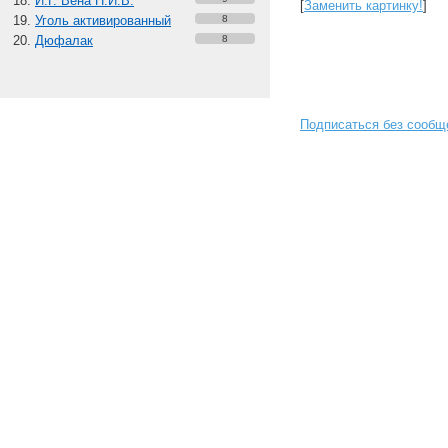
И.Г. Вена Н.И.В.
[
Заменить картинку!
]
Уголь активированный
8
Дюфалак
8
Подписаться без сообщ