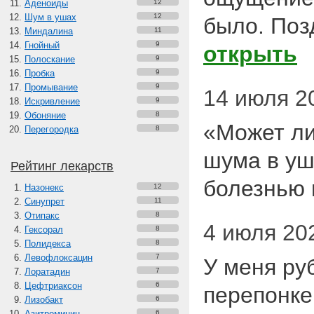
Аденоиды
12
Шум в ушах
12
было. По
Миндалина
11
Гнойный
9
открыть
Полоскание
9
Пробка
9
Промывание
9
14 июля 20
Искривление
9
Обоняние
8
«Может ли
Перегородка
8
шума в уш
Рейтинг лекарств
болезнью
Назонекс
12
Синупрет
11
Отипакс
8
4 июля 202
Гексорал
8
Полидекса
8
Левофлоксацин
7
У меня ру
Лоратадин
7
Цефтриаксон
6
перепонке
Лизобакт
6
Азитромицин
6