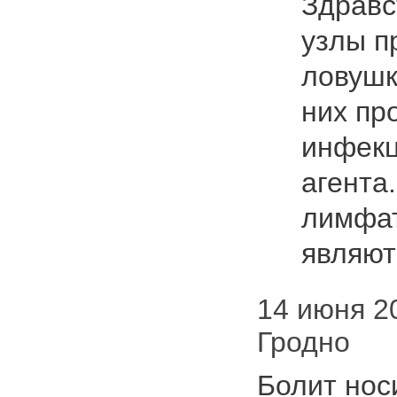
Здравс
узлы п
ловушк
них пр
инфекц
агента
лимфат
являю
14 июня 20
Гродно
Болит нос