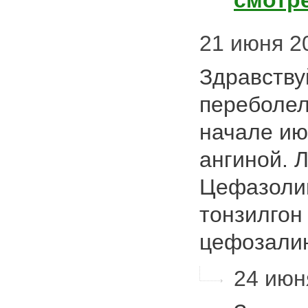
смотр
21 июня 20
Здравству
переболел
начале ию
ангиной. 
Цефазолин
тонзилгон
цефозали
24 июн