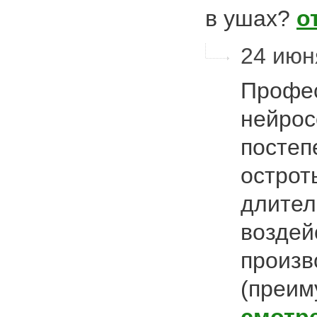
в ушах?
о
24 июн
Профе
нейрос
постеп
острот
длител
воздей
произв
(преи