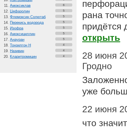
перфораци
Амоксиклав
6
Цефазолин
5
рана точн
Флемоксин Солютаб
5
Перекись водорода
5
придётся 
Изофра
5
Амоксициллин
5
открыть
Анауран
5
Тонзилгон Н
4
Називин
4
28 июня 20
Кларитромицин
4
Гродно
Заложенно
уже больш
22 июня 20
что значи