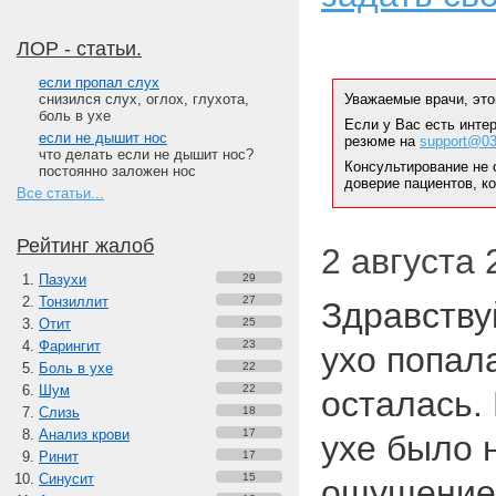
ЛОР - статьи.
если пропал слух
снизился слух, оглох, глухота,
Уважаемые врачи, это
боль в ухе
Если у Вас есть инте
если не дышит нос
резюме на
support@03
что делать если не дышит нос?
Консультирование не 
постоянно заложен нос
доверие пациентов, к
Все статьи...
Рейтинг жалоб
2 августа 
Пазухи
29
Тонзиллит
27
Здравству
Отит
25
Фарингит
23
ухо попал
Боль в ухе
22
Шум
22
осталась.
Слизь
18
Анализ крови
17
ухе было 
Ринит
17
Синусит
15
ощущение,