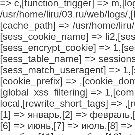
=> c,[function_trigger] => m,[l
/usr/home/liru/03.ru/web/logs/,
[cache_path] => /usr/home/liru
[sess_cookie_name] => li2,[ses
[sess_encrypt_cookie] => 1,[s
[sess_table_name] => sessions
[sess_match_useragent] => 1,[
[cookie_prefix] => ,[cookie_do
[global_xss_filtering] => 1,[co
local,[rewrite_short_tags] => ,
[1] => январь,[2] => февраль,[
[6] => июнь,[7] => июль,[8] =>