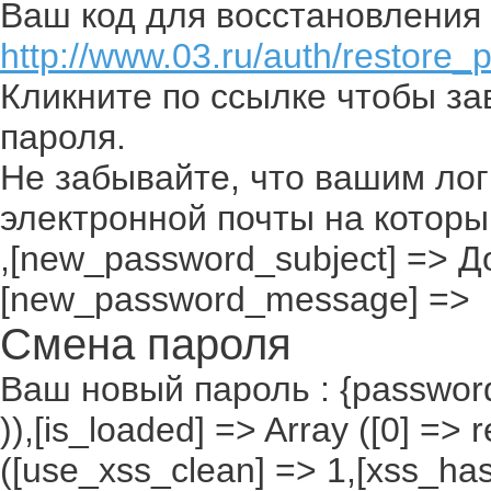
Ваш код для восстановления 
http://www.03.ru/auth/restore_
Кликните по ссылке чтобы з
пароля.
Не забывайте, что вашим лог
электронной почты на которы
,[new_password_subject] => До
[new_password_message] =>
Смена пароля
Ваш новый пароль : {passwor
)),[is_loaded] => Array ([0] =>
([use_xss_clean] => 1,[xss_ha