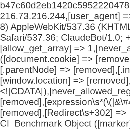
b47c60d2eb1420c59522204789
216.73.216.244,[user_agent] => 
8) AppleWebKit/537.36 (KHTML
Safari/537.36; ClaudeBot/1.0;
[allow_get_array] => 1,[never_
([document.cookie] => [remove
[.parentNode] => [removed],[.
[window.location] => [removed]
<![CDATA[),[never_allowed_regex
[removed],[expression\s*(\(|&\#4
[removed],[Redirect\s+302] =>
CI_Benchmark Object ([marker] 