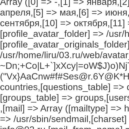
Array ([0] => -,[1] => января,[
апреля,[5] => мая,[6] => июня,
сентября,[10] => октября,[11]
[profile_avatar_folder] => /usr/
[profile_avatar_originals_folder
/usr/home/liru/03.ru/web/avatar_
~Dn;+Co|L+`]xXcy|=oW$J)o)NjT
("Vx}AaCnw#f#Ses@r.6Y@K*Hxv
countries,[questions_table] =>
[groups_table] => groups,[users
,[mail] => Array ([mailtype] => 
=> /usr/sbin/sendmail,[charset]