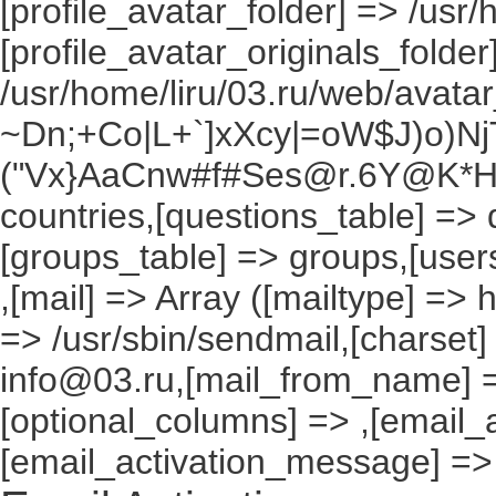
[profile_avatar_folder] => /usr/
[profile_avatar_originals_folder
/usr/home/liru/03.ru/web/avatar_
~Dn;+Co|L+`]xXcy|=oW$J)o)NjT
("Vx}AaCnw#f#Ses@r.6Y@K*Hxv
countries,[questions_table] =>
[groups_table] => groups,[users
,[mail] => Array ([mailtype] => 
=> /usr/sbin/sendmail,[charset]
info@03.ru,[mail_from_name] =
[optional_columns] => ,[email_a
[email_activation_message] =>