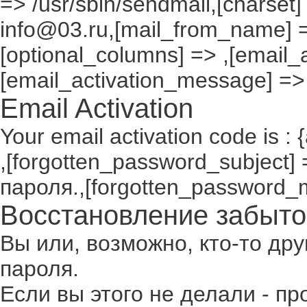
=> /usr/sbin/sendmail,[charset]
info@03.ru,[mail_from_name] =
[optional_columns] => ,[email_a
[email_activation_message] =>
Email Activation
Your email activation code is : 
,[forgotten_password_subject
пароля.,[forgotten_password_
Восстановление забыто
Вы или, возможно, кто-то др
пароля.
Если вы этого не делали - п