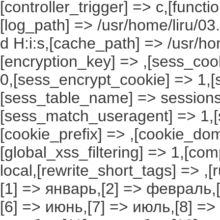
[controller_trigger] => c,[funct
[log_path] => /usr/home/liru/03
d H:i:s,[cache_path] => /usr/ho
[encryption_key] => ,[sess_coo
0,[sess_encrypt_cookie] => 1,
[sess_table_name] => sessions
[sess_match_useragent] => 1,[
[cookie_prefix] => ,[cookie_do
[global_xss_filtering] => 1,[co
local,[rewrite_short_tags] => ,
[1] => январь,[2] => февраль,[
[6] => июнь,[7] => июль,[8] =>