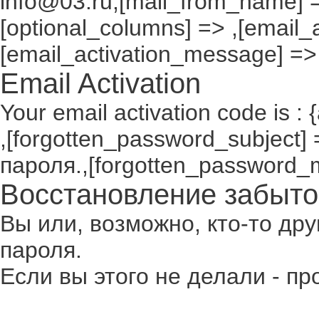
info@03.ru,[mail_from_name] =
[optional_columns] => ,[email_a
[email_activation_message] =>
Email Activation
Your email activation code is : 
,[forgotten_password_subject
пароля.,[forgotten_password_
Восстановление забыто
Вы или, возможно, кто-то др
пароля.
Если вы этого не делали - п