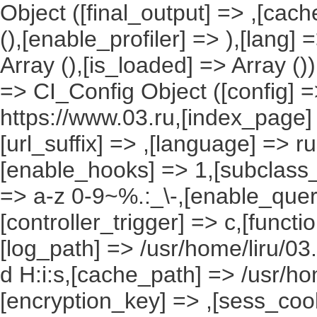
Object ([final_output] => ,[cac
(),[enable_profiler] => ),[lang
Array (),[is_loaded] => Array ()
=> CI_Config Object ([config] =
https://www.03.ru,[index_page]
[url_suffix] => ,[language] => r
[enable_hooks] => 1,[subclass_
=> a-z 0-9~%.:_\-,[enable_query
[controller_trigger] => c,[funct
[log_path] => /usr/home/liru/03
d H:i:s,[cache_path] => /usr/ho
[encryption_key] => ,[sess_coo