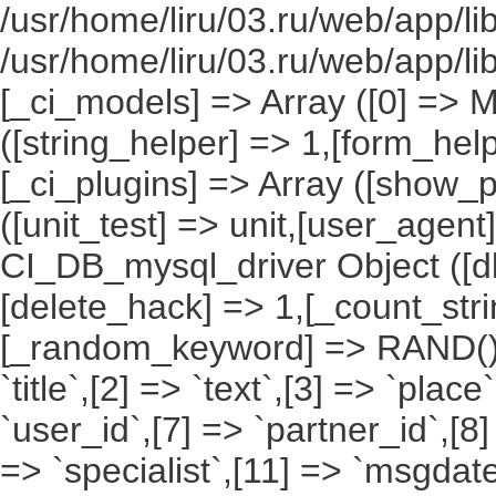
/usr/home/liru/03.ru/web/app/li
/usr/home/liru/03.ru/web/app/l
[_ci_models] => Array ([0] => 
([string_helper] => 1,[form_hel
[_ci_plugins] => Array ([show_p
([unit_test] => unit,[user_agent
CI_DB_mysql_driver Object ([db
[delete_hack] => 1,[_count_st
[_random_keyword] => RAND(),[a
`title`,[2] => `text`,[3] => `place
`user_id`,[7] => `partner_id`,[8
=> `specialist`,[11] => `msgdate