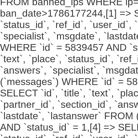
FROM banned_ips WHERE ip
ban_date>1786177244,[1] => SELE
`status_id`, `ref_id`, `user_id`,
`specialist`, `msgdate`, `last
WHERE `id` = 5839457 AND `stat
`text`, `place`, `status_id`, `ref
`answers`, `specialist`, `msgda
(`messages`) WHERE `id` = 587
SELECT `id`, `title`, `text`, `pla
`partner_id`, `section_id`, `ans
`lastdate`, `lastanswer` FRO
AND `status_id` = 1,[4] => SELECT