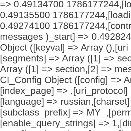
=> 0.49134700 1786177244,[lo
0.49135500 1786177244,[load
0.49274100 1786177244,[contro
messages )_start] => 0.492824
Object ([keyval] => Array (),[uri
[segments] => Array ([1] => sec
Array ([1] => section,[2] => me
CI_Config Object ([config] => A
[index_page] => ,[uri_protocol]
[language] => russian,[charset
[subclass_prefix] => MY_,[perm
[enable_query_strings] => 1,[dir