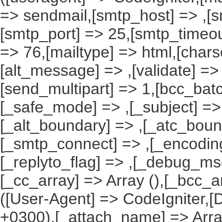
=> sendmail,[smtp_host] => ,[s
[smtp_port] => 25,[smtp_timeou
=> 76,[mailtype] => html,[charse
[alt_message] => ,[validate] => ,
[send_multipart] => 1,[bcc_ba
[_safe_mode] => ,[_subject] => 
[_alt_boundary] => ,[_atc_boun
[_smtp_connect] => ,[_encoding
[_replyto_flag] => ,[_debug_msg]
[_cc_array] => Array (),[_bcc_a
([User-Agent] => CodeIgniter,[
+0300),[_attach_name] => Array 