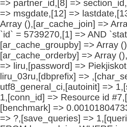
=> partner_id,[8] => section_id,
=> msgdate,[12] => lastdate,[1
Array (),[ar_cache_join] => Arr
`id` = 5739270,[1] => AND `stat
[ar_cache_groupby] => Array ()
[ar_cache_orderby] => Array ()
=> liru,[password] => Piekjisko
liru_03ru,[dbprefix] => ,[char_se
utf8_general_ci,[autoinit] => 1,
1,[conn_id] => Resource id #7,[
[benchmark] => 0.00101804733
=> ?,[save_queries] => 1,[que