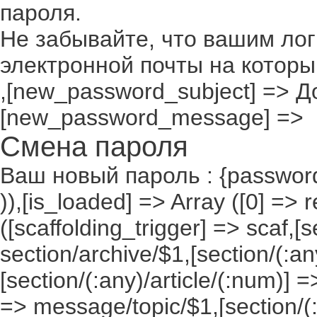
пароля.
Не забывайте, что вашим лог
электронной почты на которы
,[new_password_subject] => До
[new_password_message] =>
Смена пароля
Ваш новый пароль : {passwor
)),[is_loaded] => Array ([0] => 
([scaffolding_trigger] => scaf,[
section/archive/$1,[section/(:any
[section/(:any)/article/(:num)] =
=> message/topic/$1,[section/