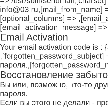
=> /usr/sbin/sendmail,[charset]
info@03.ru,[mail_from_name] =
[optional_columns] => ,[email_a
[email_activation_message] =>
Email Activation
Your email activation code is : 
,[forgotten_password_subject
пароля.,[forgotten_password_
Восстановление забыто
Вы или, возможно, кто-то др
пароля.
Если вы этого не делали - п