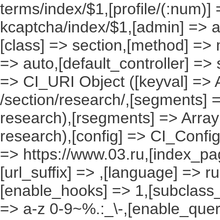
terms/index/$1,[profile/(:num)] 
kcaptcha/index/$1,[admin] => ad
[class] => section,[method] => 
=> auto,[default_controller] => 
=> CI_URI Object ([keyval] => Ar
/section/research/,[segments] =
research),[rsegments] => Array
research),[config] => CI_Config
=> https://www.03.ru,[index_pa
[url_suffix] => ,[language] => r
[enable_hooks] => 1,[subclass_
=> a-z 0-9~%.:_\-,[enable_query