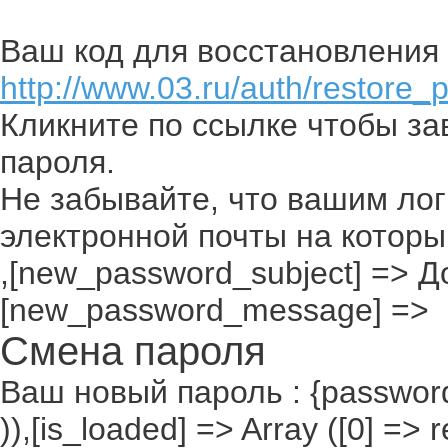
Ваш код для восстановления 
http://www.03.ru/auth/restore_
Кликните по ссылке чтобы з
пароля.
Не забывайте, что вашим лог
электронной почты на которы
,[new_password_subject] => До
[new_password_message] =>
Смена пароля
Ваш новый пароль : {passwor
)),[is_loaded] => Array ([0] =>