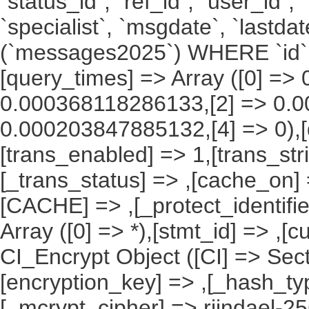
`status_id`, `ref_id`, `user_id`,
`specialist`, `msgdate`, `lastd
(`messages2025`) WHERE `id` 
[query_times] => Array ([0] =
0.000368118286133,[2] => 0.0
0.000203847885132,[4] => 0),[
[trans_enabled] => 1,[trans_str
[_trans_status] => ,[cache_on] 
[CACHE] => ,[_protect_identifie
Array ([0] => *),[stmt_id] => ,[c
CI_Encrypt Object ([CI] => Se
[encryption_key] => ,[_hash_ty
[_mcrypt_cipher] => rijndael-2