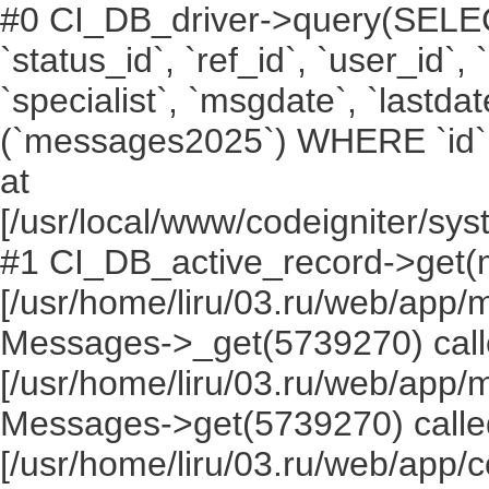
#0 CI_DB_driver->query(SELECT `i
`status_id`, `ref_id`, `user_id`,
`specialist`, `msgdate`, `lastd
(`messages2025`) WHERE `id` =
at
[/usr/local/www/codeigniter/s
#1 CI_DB_active_record->get(
[/usr/home/liru/03.ru/web/app
Messages->_get(5739270) call
[/usr/home/liru/03.ru/web/app
Messages->get(5739270) calle
[/usr/home/liru/03.ru/web/app/c