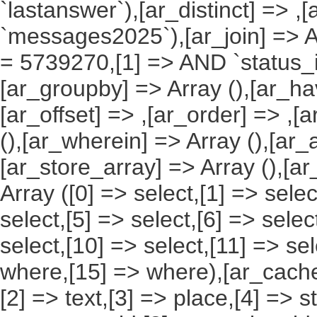
`lastanswer`),[ar_distinct] => ,
`messages2025`),[ar_join] => Ar
= 5739270,[1] => AND `status_id`
[ar_groupby] => Array (),[ar_hav
[ar_offset] => ,[ar_order] => ,[
(),[ar_wherein] => Array (),[ar_
[ar_store_array] => Array (),[a
Array ([0] => select,[1] => selec
select,[5] => select,[6] => selec
select,[10] => select,[11] => sel
where,[15] => where),[ar_cache_s
[2] => text,[3] => place,[4] => s