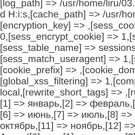
[log_path] => /usr/home/liru/03
d H:i:s,[cache_path] => /usr/ho
[encryption_key] => ,[sess_coo
0,[sess_encrypt_cookie] => 1,
[sess_table_name] => sessions
[sess_match_useragent] => 1,[
[cookie_prefix] => ,[cookie_do
[global_xss_filtering] => 1,[co
local,[rewrite_short_tags] => ,
[1] => январь,[2] => февраль,[
[6] => июнь,[7] => июль,[8] =>
октябрь,[11] => ноябрь,[12] 