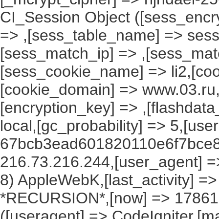
CI_Session Object ([sess_encr
=> ,[sess_table_name] => sess
[sess_match_ip] => ,[sess_mat
[sess_cookie_name] => li2,[cook
[cookie_domain] => www.03.ru,
[encryption_key] => ,[flashdata
local,[gc_probability] => 5,[use
67bcb3ead601820110e6f7bce84
216.73.216.244,[user_agent] => 
8) AppleWebK,[last_activity] =
*RECURSION*,[now] => 1786177
([useragent] => CodeIgniter,[ma