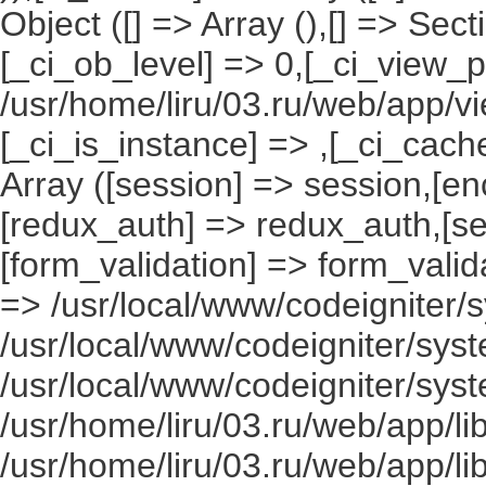
Object ([] => Array (),[] => Se
[_ci_ob_level] => 0,[_ci_view_p
/usr/home/liru/03.ru/web/app/vi
[_ci_is_instance] => ,[_ci_cach
Array ([session] => session,[en
[redux_auth] => redux_auth,[sec
[form_validation] => form_valida
=> /usr/local/www/codeigniter/s
/usr/local/www/codeigniter/syst
/usr/local/www/codeigniter/syst
/usr/home/liru/03.ru/web/app/li
/usr/home/liru/03.ru/web/app/li