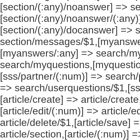
[section/(:any)/noanswer] => 
[section/(:any)/noanswer/(:any
[section/(:any)/docanswer] => 
section/messages/$1,[myanswe
[myanswers/:any] => search/m
search/myquestions,[myquestio
[sss/partner/(:num)] => search/
=> search/userquestions/$1,[ss
[article/create] => article/create
[article/edit/(:num)] => article/e
article/delete/$1,[article/save] =
article/section,[article/(:num)] =