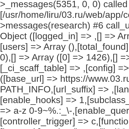
>_messages(5351, 0, 0) called
[/usr/home/liru/03.ru/web/app/c
>messages(research) #6 call_u
Object ([logged_in] => ,[] => Arr
[users] => Array (),[total_found
0),[] => Array ([0] => 1426),[] =
[_ci_scaff_table] => ,[config] =
([base_url] => https://www.03.r
PATH_INFO,[url_suffix] => ,[la
[enable_hooks] => 1,[subclass_
=> a-z 0-9~%.:_\-,[enable_query
[controller_trigger] => c,[funct