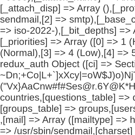
[_attach_disp] => Array (),[_pro
sendmail,[2] => smtp),[_base_ch
=> iso-2022-),[_bit_depths] => Ar
[_priorities] => Array ([0] => 1 
(Normal),[3] => 4 (Low),[4] => 
redux_auth Object ([ci] => Sec
~Dn;+Co|L+`]xXcy|=oW$J)o)NjT
("Vx}AaCnw#f#Ses@r.6Y@K*Hxv
countries,[questions_table] =>
[groups_table] => groups,[users
,[mail] => Array ([mailtype] => 
=> /usr/sbin/sendmail,[charset]