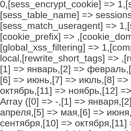
0,[sess_encrypt_cookie] => 1,
[sess_table_name] => sessions
[sess_match_useragent] => 1,[
[cookie_prefix] => ,[cookie_do
[global_xss_filtering] => 1,[co
local,[rewrite_short_tags] => ,
[1] => январь,[2] => февраль,[
[6] => июнь,[7] => июль,[8] =>
октябрь,[11] => ноябрь,[12] 
Array ([0] => -,[1] => января,[
апреля,[5] => мая,[6] => июня,
сентября,[10] => октября,[11]