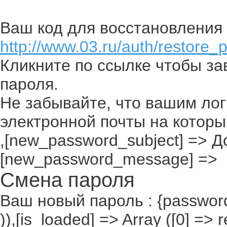
Ваш код для восстановления 
http://www.03.ru/auth/restore_
Кликните по ссылке чтобы з
пароля.
Не забывайте, что вашим лог
электронной почты на которы
,[new_password_subject] => До
[new_password_message] =>
Смена пароля
Ваш новый пароль : {passwor
)),[is_loaded] => Array ([0] =>