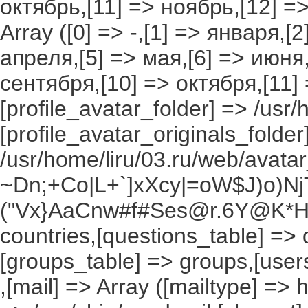
октябрь,[11] => ноябрь,[12] 
Array ([0] => -,[1] => января,[
апреля,[5] => мая,[6] => июня,
сентября,[10] => октября,[11]
[profile_avatar_folder] => /usr/
[profile_avatar_originals_folder
/usr/home/liru/03.ru/web/avatar_
~Dn;+Co|L+`]xXcy|=oW$J)o)NjT
("Vx}AaCnw#f#Ses@r.6Y@K*Hxv
countries,[questions_table] =>
[groups_table] => groups,[users
,[mail] => Array ([mailtype] => 