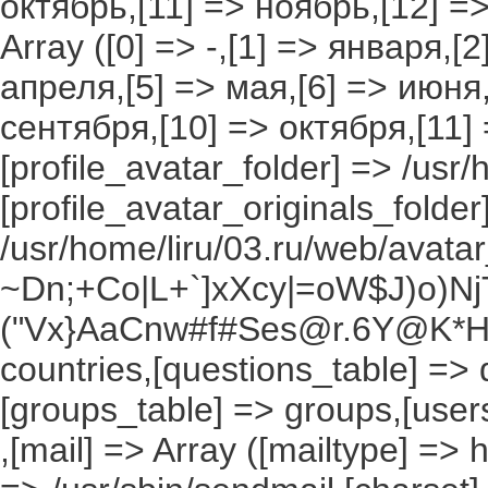
октябрь,[11] => ноябрь,[12] 
Array ([0] => -,[1] => января,[
апреля,[5] => мая,[6] => июня,
сентября,[10] => октября,[11]
[profile_avatar_folder] => /usr/
[profile_avatar_originals_folder
/usr/home/liru/03.ru/web/avatar_
~Dn;+Co|L+`]xXcy|=oW$J)o)NjT
("Vx}AaCnw#f#Ses@r.6Y@K*Hxv
countries,[questions_table] =>
[groups_table] => groups,[users
,[mail] => Array ([mailtype] => 