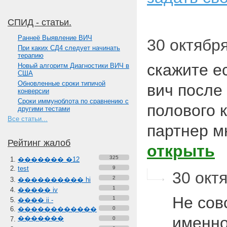
СПИД - статьи.
Paннеё Выявление ВИЧ
30 октября
При каких СД4 следует начинать
терапию
скажите е
Новый алгоритм Диагностики ВИЧ в
США
Обновленные сроки типичой
вич после
конверсии
Сроки иммуноблота по сравнению с
полового 
другими тестами
Все статьи...
партнер м
Рейтинг жалоб
открыть
325
������� �12
test
9
30 октя
2
���������� hi
1
����� iv
Не сов
1
���� ii -
������������
0
именно
�������
0