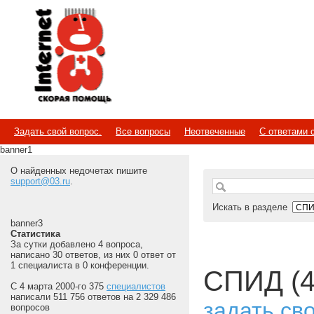
Internet
Скорая помощь
Задать свой вопрос.
Все вопросы
Неотвеченные
С ответами 
banner1
О найденных недочетах пишите
support@03.ru
.
Искать в разделе
banner3
Статистика
За сутки добавлено 4 вопроса,
написано 30 ответов, из них 0 ответ от
1 специалиста в 0 конференции.
СПИД (4
С 4 марта 2000-го 375
специалистов
написали 511 756 ответов на 2 329 486
задать св
вопросов