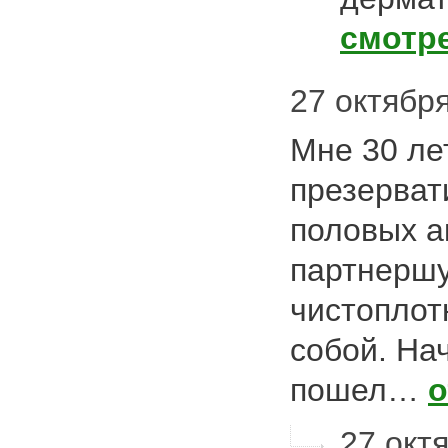
смотр
27 октября
Мне 30 лет
презерват
половых ак
партнершу
чистоплот
собой. На
пошел…
о
27 октя