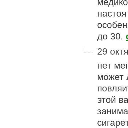
медико
настоя
особен
до 30.
29 октя
нет ме
может 
повляи
этой в
занима
сигаре