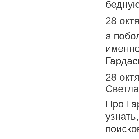
бедну
28 октя
а побо
именно
Гарда
28 октя
Светл
Про Га
узнать
поиско