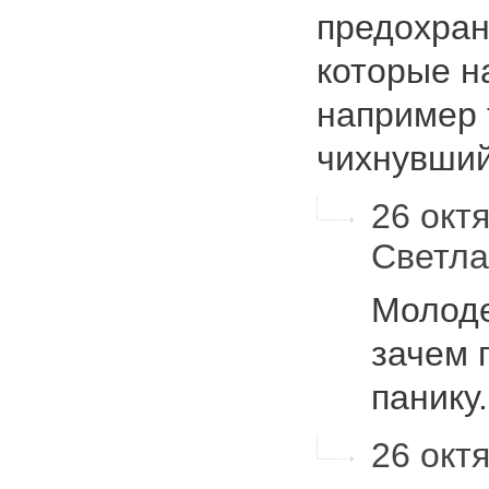
предохран
которые н
например 
чихнувш
26 октя
Светл
Молоде
зачем 
панику
26 октя