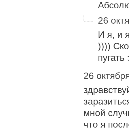
Абсолю
26 октя
И я, и 
)))) Ск
пугать 
26 октября
здравству
заразитьс
мной случ
что я пос