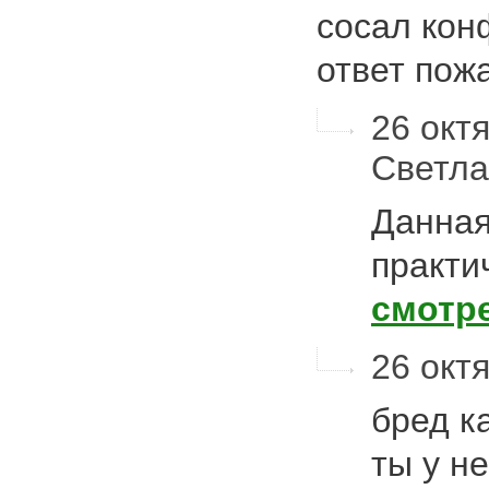
сосал конф
ответ пож
26 октя
Светл
Данная
практи
смотр
26 октя
бред ка
ты у н