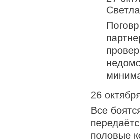
Светл
Поговр
партне
провер
недомо
миним
26 октября
Все боятся
передаётс
половые ко