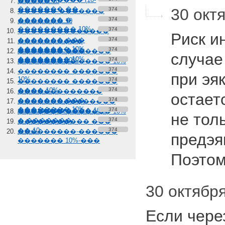
����� 10
������� ��
30 октя
374
������ �������
������� �
374
������� 10
��������� 10%
374
��������������
Риск и
������� ���
374
����������
�������� 10%
������� ���
374
������� �������
случае
�������� 10%
������� 10%
374
��������� ����� 10%
374
�������� �������
при эя
10%
374
�������� �������
���� 10%
374
�������������
остаетс
������� ���
374
���������������
�������� 10%
��� �������� 10%
374
������� ������� 10%
не толь
� �������
374
����������� ���
��-10
374
���������-������
предэя
������� 10%-���
Поэто
30 октября
Если чере