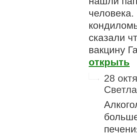
нашли па
человека.
кондиломы
сказали ч
вакцину Г
открыть
28 октя
Светл
Алкого
больше
печени