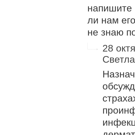
напишите 
ли нам его
не знаю 
28 октя
Светл
Назнач
обсужд
страха
проин
инфекц
дермат