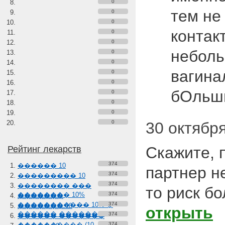
0
тем не
0
0
контак
0
0
неболь
0
0
вагина
0
0
бОльш
0
0
0
0
30 октября
Скажите, 
Рейтинг лекарств
374
������ 10
партнер н
374
��������� 10
374
�������� ���
то риск б
�������� 10%
374
�������
����������� 10% �
374
������� 10
открыть
������ �������
374
������ �������
���������� (10-
374