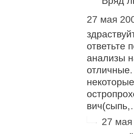
Вряд л
27 мая 200
здраствуй
ответьте 
анализы н
отличные.
некоторы
остропрох
вич(сыпь
27 мая 