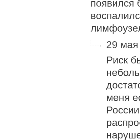
появился 
воспалилс
лимфоузе
29 мая 
Риск б
неболь
достат
меня е
России
распро
наруше