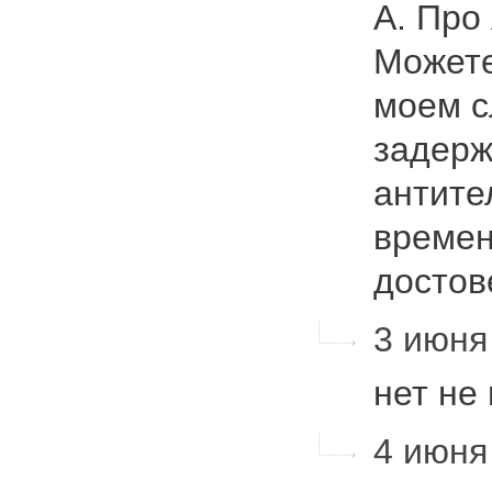
А. Про
Можете
моем с
задерж
антите
време
досто
3 июня 
нет не
4 июня 