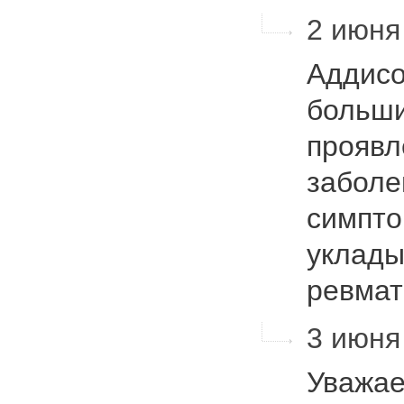
2 июня 
Аддисо
больши
проявл
заболе
симпто
уклады
ревмат
3 июня 
Уважае