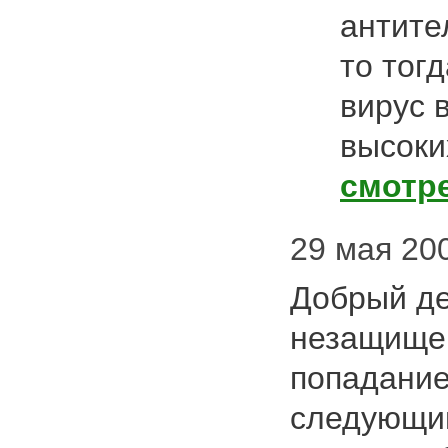
антите
то тог
вирус 
высоки
смотр
29 мая 200
Добрый де
незащищен
попадание
следующий