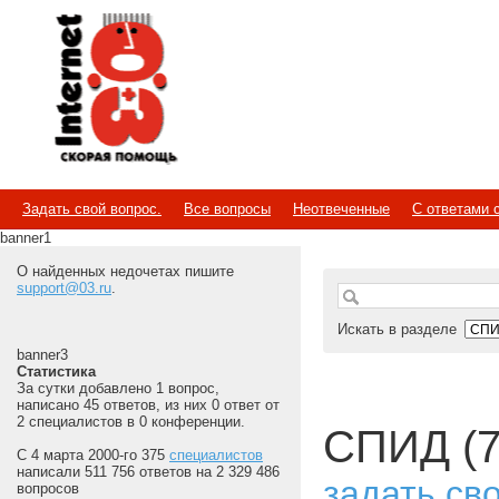
Internet
Скорая помощь
Задать свой вопрос.
Все вопросы
Неотвеченные
С ответами 
banner1
О найденных недочетах пишите
support@03.ru
.
Искать в разделе
banner3
Статистика
За сутки добавлено 1 вопрос,
написано 45 ответов, из них 0 ответ от
2 специалистов в 0 конференции.
СПИД (7
С 4 марта 2000-го 375
специалистов
написали 511 756 ответов на 2 329 486
задать св
вопросов