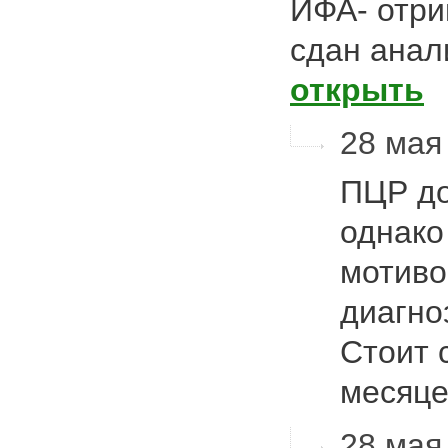
ИФА- отри
сдан анал
открыть
28 мая 
ПЦР до
однако
мотиво
диагно
Стоит 
месяце
28 мая 