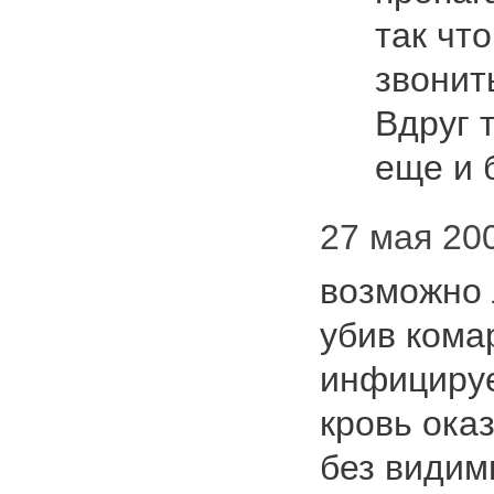
так что
звонит
Вдруг т
еще и
27 мая 200
возможно 
убив кома
инфицируе
кровь ока
без видим