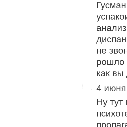
Гусман
успакои
анализ
диспан
не зво
рошло 
как в
4 июня 
Ну тут
психот
пропаг