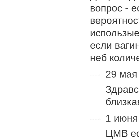
вопрос - е
вероятнос
использые
если ваги
неб коли
29 мая 
Здравс
близка
1 июня 
ЦМВ ес