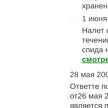
хране
1 июня 
Налет 
течени
спида 
смотр
28 мая 200
Ответте п
от26 мая 2
является 