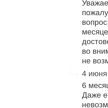
Уважае
пожалу
вопрос
месяце
достов
во вни
не во
4 июня 
6 меся
Даже е
невозм