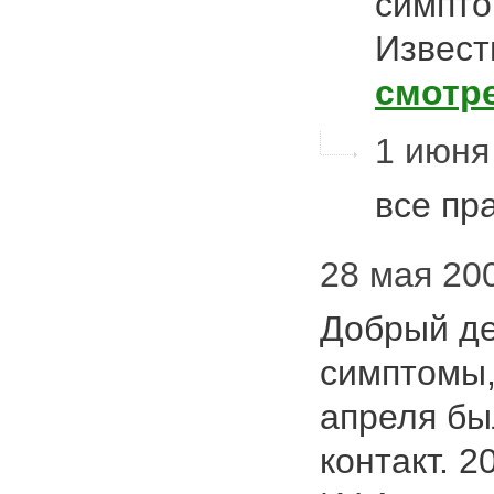
симпто
Извест
смотр
1 июня 
все пр
28 мая 200
Добрый де
симптомы,
апреля б
контакт. 