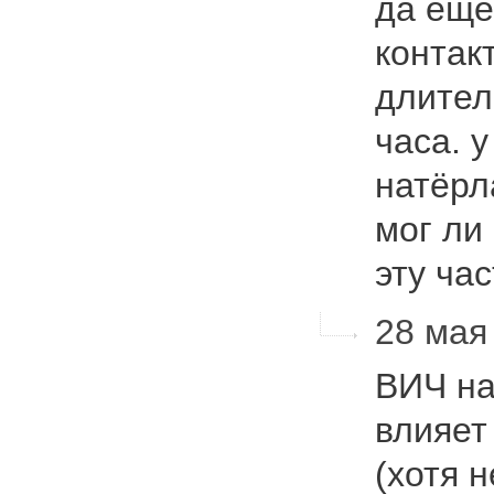
да ещё
контак
длител
часа. 
натёрл
мог ли
эту ча
28 мая 
ВИЧ на
влияет
(хотя 