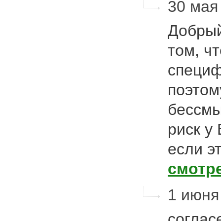
30 мая 
Добрый
том, ч
специф
поэтом
бессмы
риск у
если э
смотр
1 июня 
соглас