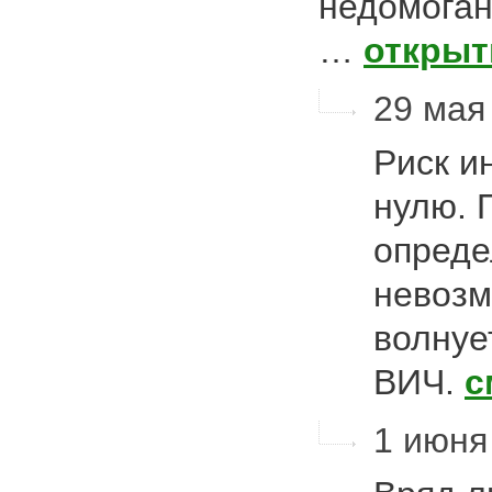
недомоган
…
открыт
29 мая 
Риск и
нулю. 
опреде
невозм
волнуе
ВИЧ.
с
1 июня 