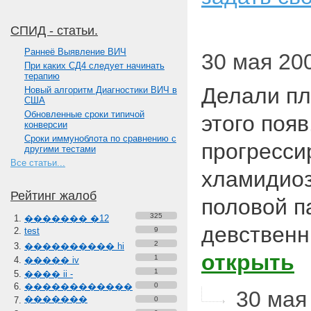
СПИД - статьи.
Paннеё Выявление ВИЧ
30 мая 200
При каких СД4 следует начинать
терапию
Делали пл
Новый алгоритм Диагностики ВИЧ в
США
Обновленные сроки типичой
этого появ
конверсии
Сроки иммуноблота по сравнению с
прогресси
другими тестами
Все статьи...
хламидиоз 
Рейтинг жалоб
половой п
325
������� �12
девствен
test
9
2
���������� hi
открыть
1
����� iv
1
���� ii -
������������
0
30 мая 
�������
0