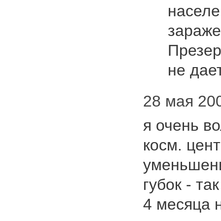
населе
зараже
Презер
не дае
28 мая 200
я очень в
косм. цен
уменьшен
губок - та
4 месяца н