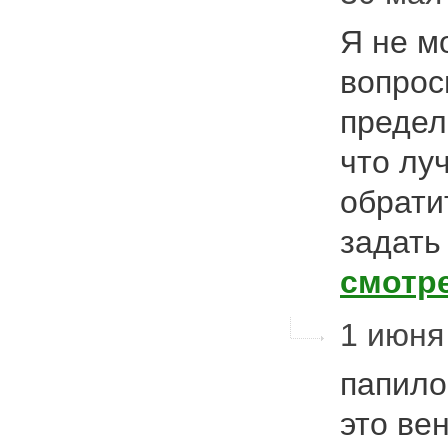
Я не м
вопросы
предел
что лу
обрати
задать
смотр
1 июня 
папило
это ве