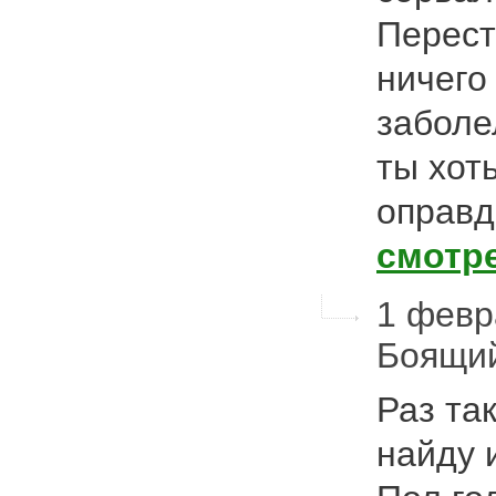
Перест
ничего 
заболе
ты хот
оправд
смотр
1 февра
Боящи
Раз та
найду 