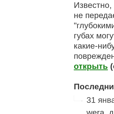
Известно,
не передае
"глубоким
губах могу
какие-ниб
поврежден
открыть
Последни
31 янва
wera, 