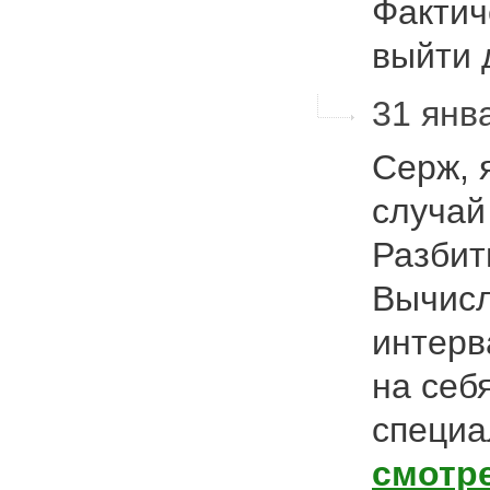
Фактич
выйти
31 янва
Серж, 
случай
Разбит
Вычисл
интерв
на себя
специа
смотр