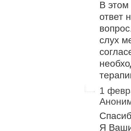
В этом
ответ 
вопрос
слух м
соглас
необхо
терап
1 февра
Анони
Спасиб
Я Ваши