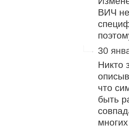
Измене
ВИЧ не
специ
поэто
30 янва
Никто 
описыв
что си
быть р
совпад
многих