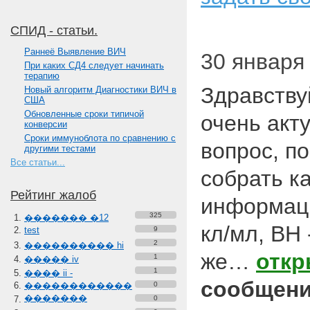
СПИД - статьи.
Paннеё Выявление ВИЧ
30 января
При каких СД4 следует начинать
терапию
Здравству
Новый алгоритм Диагностики ВИЧ в
США
Обновленные сроки типичой
очень акт
конверсии
Сроки иммуноблота по сравнению с
вопрос, п
другими тестами
Все статьи...
собрать к
Рейтинг жалоб
информаци
325
������� �12
кл/мл, ВН
test
9
2
���������� hi
же…
откр
1
����� iv
1
���� ii -
сообщени
������������
0
�������
0