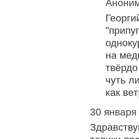
Анони
Георги
"припу
одноку
на мед
твёрдо
чуть л
как ве
30 января 
Здравству