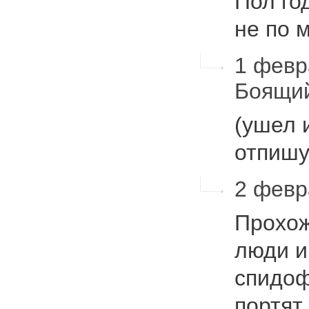
Пол го
не по 
1 февра
Боящи
(ушел 
отпишу
2 февр
Прохожи
люди и
спидоф
портят,