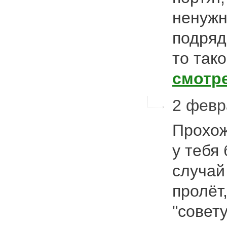
ненужн
подряд
то так
смотр
2 февр
Прохож
у тебя
случай
пролёт
"совет