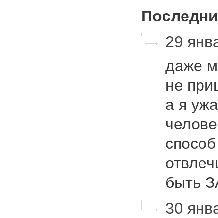
Последни
29 янва
даже м
не при
а я уж
челове
способ
отвлечь
быть 
30 янва