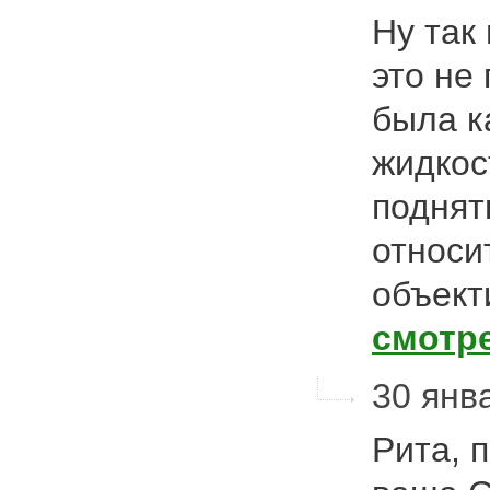
Ну так
это не 
была к
жидкос
поднят
относи
объект
смотр
30 янва
Рита, 