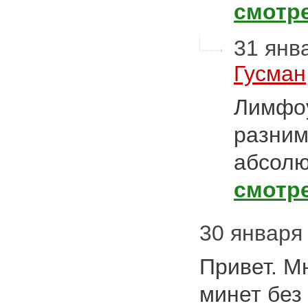
смотр
31 янва
Гусман
Лимфоу
разним
абсол
смотр
30 января
Привет. М
минет без 