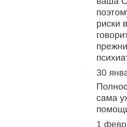
ваша 
поэтом
риски 
говори
прежни
психиа
30 янва
Полнос
сама у
помощ
1 февра