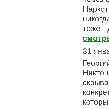
Наркот
никогд
тоже -
смотр
31 янва
Георги
Никто н
скрыва
конкре
которы