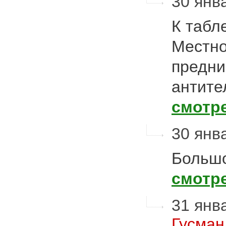
30 янва
К табл
Местно
предни
антите
смотр
30 янва
Большо
смотр
31 янва
Гусман