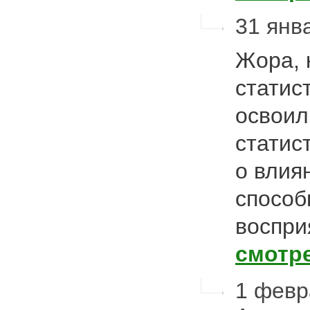
31 янва
Жора, 
статис
освоил
статис
о влия
способ
воспри
смотр
1 февра