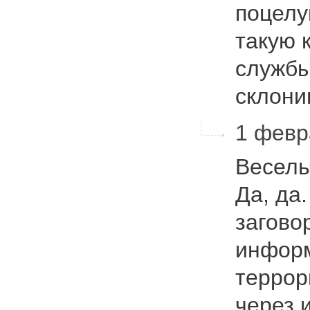
поцелу
такую 
службы
склон
1 февр
Весель
Да, да.
загово
информ
террор
через 