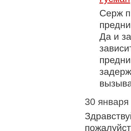
Серж п
предни
Да и з
зависи
предни
задерж
вызыв
30 января 
Здравству
пожалуйст