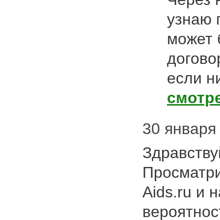
узнаю 
может 
догово
если н
смотр
30 января 
Здравствуй
Просматр
Aids.ru и 
вероятнос