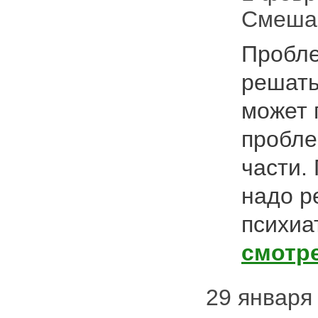
Смеша
Пробле
решать
может 
пробле
части.
надо р
психиа
смотр
29 января 