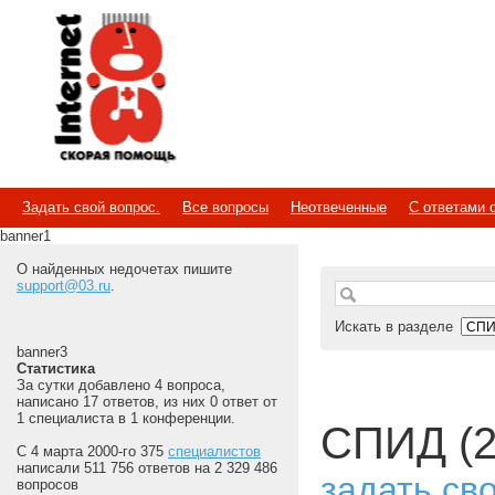
Internet
Скорая помощь
Задать свой вопрос.
Все вопросы
Неотвеченные
С ответами 
banner1
О найденных недочетах пишите
support@03.ru
.
Искать в разделе
banner3
Статистика
За сутки добавлено 4 вопроса,
написано 17 ответов, из них 0 ответ от
1 специалиста в 1 конференции.
СПИД (2
С 4 марта 2000-го 375
специалистов
написали 511 756 ответов на 2 329 486
задать св
вопросов