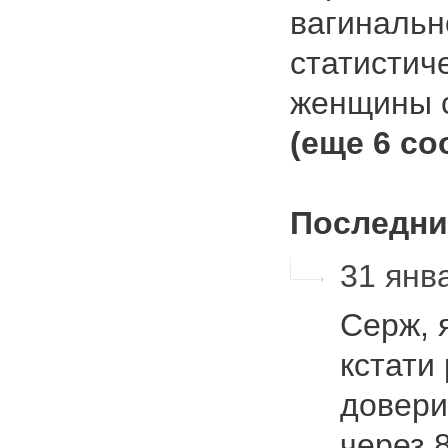
вагинальн
статистич
женщины 
(еще 6 с
Последни
31 янва
Серж, 
кстати
довери
через 8