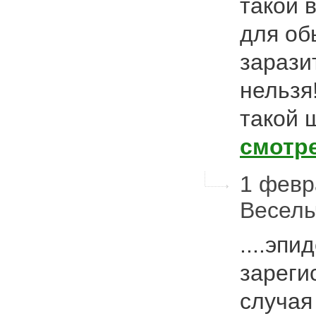
такой 
для об
зарази
нельзя!
такой 
смотр
1 февра
Весел
....эп
зареги
случая