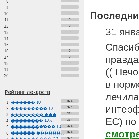
0
0
Последни
0
0
0
31 янв
0
0
Спасиб
0
0
правда
0
0
(( Печ
0
0
в норм
Рейтинг лекарств
лечила
374
������ 10
интер
374
��������� 10
374
�������� ���
ЕС) по
�������� 10%
374
�������
����������� 10% �
374
������� 10
смотр
������ �������
374
������ �������
���������� (10-
374