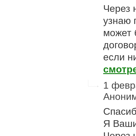
Через 
узнаю 
может 
догово
если н
смотр
1 февра
Анони
Спасиб
Я Ваши
Через 