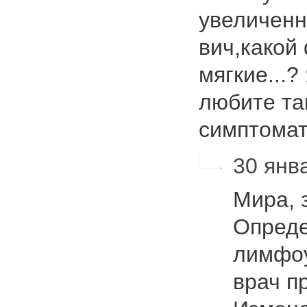
увеличен
вич,какой
мягкие...?
любите та
симптома
30 янва
Мира, 
Опреде
лимфоу
врач п