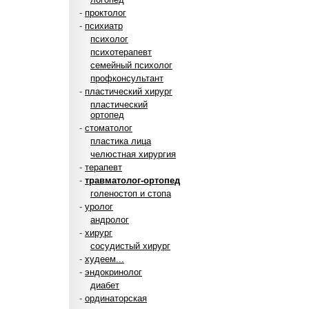
-
проктолог
-
психиатр
психолог
психотерапевт
семейный психолог
профконсультант
-
пластический хирург
пластический
ортопед
-
стоматолог
пластика лица
челюстная хирургия
-
терапевт
-
травматолог-ортопед
голеностоп и стопа
-
уролог
андролог
-
хирург
сосудистый хирург
-
худеем...
-
эндокринолог
диабет
-
ординаторская