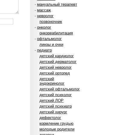
-
мануальный терапевт
-
массаж
-
невролог
позвоночник
-
онколог
онкореабилитация
-
офтальмолог
линзы и очки
-
педиатр
детский кардиолог
детский дерматолог
детский невролог
детский ортопед
детский
эндокринолог
детский офтальмолог
детский психолог
детский ЛОР
детский психиатр
детский хирург
дефектолог
кормление грудью
молодые родители
логопед