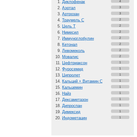
Диклофенак
4
Аэртал
3
Артрозан
3
Траумель С
2
Цель Т
2
Нимесил
2
Иммуноглобулин
2
Кетонал
2
Левомеколь
2
Мовалис
2
Цефтриаксон
1
Фуросемид
1
Ципролет
1
Кальций + Витамин C
1
Кальцемин
1
Найз
1
Дексаметазон
1
Дипроспан
1
Димексид
1
Индометацин
1