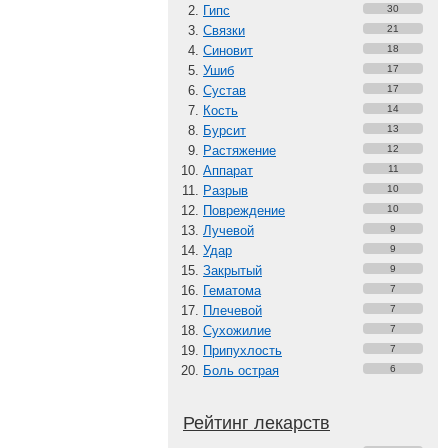
Гипс
30
Связки
21
Синовит
18
Ушиб
17
Сустав
17
Кость
14
Бурсит
13
Растяжение
12
Аппарат
11
Разрыв
10
Повреждение
10
Лучевой
9
Удар
9
Закрытый
9
Гематома
7
Плечевой
7
Сухожилие
7
Припухлость
7
Боль острая
6
Рейтинг лекарств