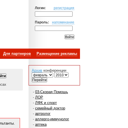
Логин:
регистрация
Пароль:
напоминание
Для партнеров
Размещение рекламы
Архив
конференции
осах
-
03-Скорая Помощь
-
ЛОР
-
ЛФК и спорт
-
семейный доктор
-
артролог
-
аллерго-иммунолог
льтанты.
-
аптека