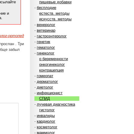
рисылайте
пищевые добавки
-
бесплодие
ние и
естеств. методы
а.
искусств. методы
-
венеролог
-
ветеринар
лог-ортопед
-
гастроэнтеролог
-
генетик
проспан . Три
-
гематолог
обще забыл
-
гинеколог
о беременности
онкогинеколог
контрацепция
-
гомеопат
-
дерматолог
-
диетолог
-
инфекционист
СПИД
-
лучевая диагностика
гистолог
-
инвалиды
-
кардиолог
-
косметолог
-
маммолог