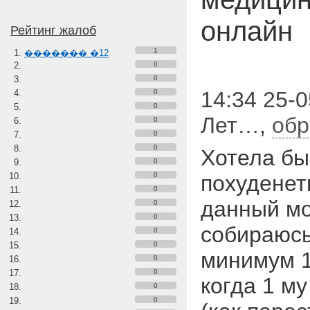
онлайн
Рейтинг жалоб
1
������� �12
0
0
14:34 25-0
0
0
Лет…
,
обр
0
0
0
Хотела бы
0
0
похуденеть
0
данный мо
0
0
собираюсь
0
0
минимум 1
0
0
когда 1 му
0
0