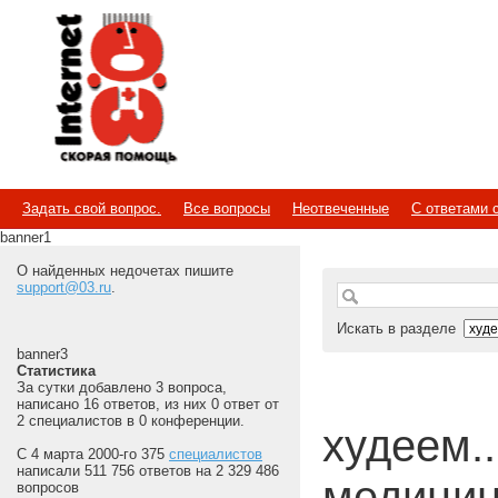
Internet
Скорая помощь
Задать свой вопрос.
Все вопросы
Неотвеченные
С ответами 
banner1
О найденных недочетах пишите
support@03.ru
.
Искать в разделе
banner3
Статистика
За сутки добавлено 3 вопроса,
написано 16 ответов, из них 0 ответ от
2 специалистов в 0 конференции.
худеем...
С 4 марта 2000-го 375
специалистов
написали 511 756 ответов на 2 329 486
медицин
вопросов