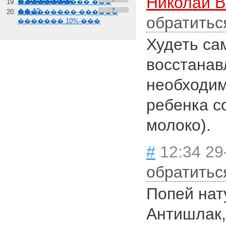
Николай 
� �������
����������� ���
��-10
7
���������-������
обратитьс
������� 10%-���
Худеть са
восстанав
необходим
ребенка с
молоко).
#
12:34 29
обратитьс
Попей нату
Антишлак,