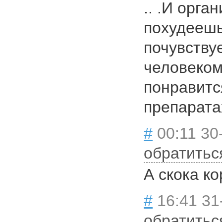
.. .И орга
похудеешь
почувству
человеком
понравитс
препаратах
#
00:11 30
обратитьс
А скока к
#
16:41 31
обратитьс