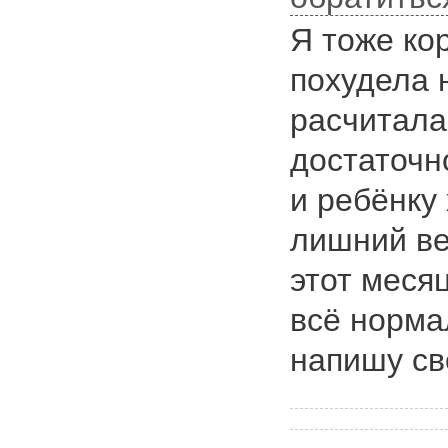
Я тоже ко
похудела н
расчитала
достаточн
и ребёнку 
лишний ве
этот месяц
всё норма
напишу св