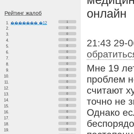
онлайн
Рейтинг жалоб
1
������� �12
0
0
21:43 29-0
0
0
обратитьс
0
0
0
Мне 19 ле
0
0
проблем н
0
считают ху
0
0
точно не з
0
0
Однако ес
0
0
беспорядо
0
0