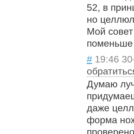
52, в при
но целлюл
Мой совет
поменьше
#
19:46 30
обратитьс
Думаю луч
придумаешь
даже целл
форма нож
проверен