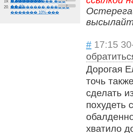
ссылкой н
� �������
����������� ���
��-10
7
���������-������
Остерега
������� 10%-���
высылайте
#
17:15 30
обратитьс
Дорогая Е
точь такж
сделать и
похудеть с
обалденно
хватило д