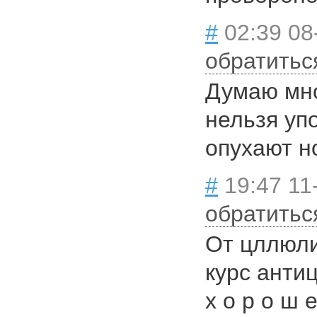
#
02:39 08
обратитьс
Думаю мно
нельзя упо
опухают н
#
19:47 11
обратитьс
От цллюли
курс анти
х о р о ш 