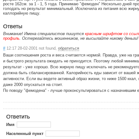
росте 162см. за 1 - 1, 5 года. Принимаю "фемоден" Несколько дней пр
голодать но результат минимальный. Исключила из питания всю жирн
каллорийную пищу.
Ответы
Внимание! Имена специалистов пишутся
красным шрифтом со ссылк
профиль
. Остерегайтесь мошенников, не высылайте никому деньги!
#
12:17 28-02-2001 not found,
обратиться
Ваши соотношения роста и веса считаются нормой. Правда, уже на гра
и быстрого результата ожидать не приходится. Поэтому любой миним
результат - уже хорошо. Всю жирную пищу исключать не рекомендует
должна быть сбалансированной. Калорийность еды зависит от вашей 
активности. Если вы ведете активный образ жизни, то ниже 1500 ккал,
даже 2000 опускаться на стоит.
По поводу "фемодена" - лучше проконсультироваться с назначившим е
Ответить
Имя
Населенный пункт