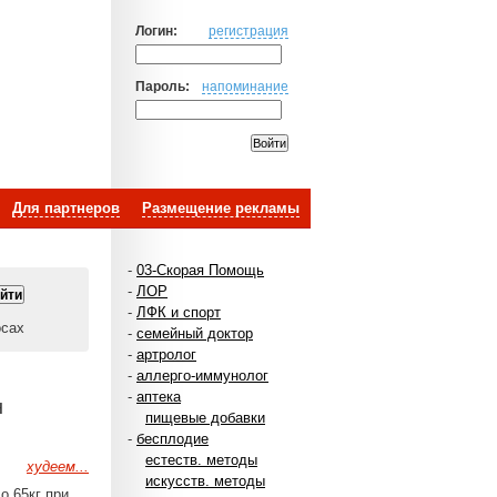
Логин:
регистрация
Пароль:
напоминание
Для партнеров
Размещение рекламы
-
03-Скорая Помощь
-
ЛОР
-
ЛФК и спорт
осах
-
семейный доктор
-
артролог
-
аллерго-иммунолог
-
аптека
н
пищевые добавки
-
бесплодие
естеств. методы
худеем...
искусств. методы
о 65кг при