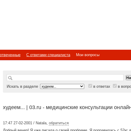
отвеченные
С ответами специалиста
Мои вопросы
Искать в разделе
в ответах
в вопр
худеем... | 03.ru - медицинские консультации онлай
17:47 27-02-2001 / Natala
,
обратиться
Добрый вечер! Я уже писала о своей проблеме. Я поправилась с 52кг д