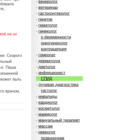
-
венеролог
обовала
-
ветеринар
ую,
-
гастроэнтеролог
-
генетик
-
гематолог
-
гинеколог
ой на их
о беременности
онкогинеколог
контрацепция
-
гомеопат
ни. Скорого
-
дерматолог
альный
-
диетолог
ся. Пиша
-
инфекционист
жизненной
СПИД
 может быть
-
лучевая диагностика
гистолог
го врачом.
-
инвалиды
-
кардиолог
-
косметолог
-
маммолог
-
мануальный терапевт
-
массаж
-
невролог
позвоночник