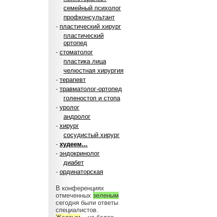
семейный психолог
профконсультант
-
пластический хирург
пластический
ортопед
-
стоматолог
пластика лица
челюстная хирургия
-
терапевт
-
травматолог-ортопед
голеностоп и стопа
-
уролог
андролог
-
хирург
сосудистый хирург
-
худеем...
-
эндокринолог
диабет
-
ординаторская
В конференциях
отмеченных
зеленым
сегодня были ответы
специалистов.