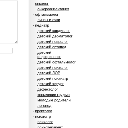
-
онколог
онкореабилитация
-
офтальмолог
линзы и очки
-
педиатр
детский кардиолог
детский дерматолог
детский невролог
детский ортопед
детский
эндокринолог
детский офтальмолог
детский психолог
детский ЛОР
детский психиатр
детский хирург
дефектолог
кормление грудью
молодые родители
логопед
-
проктолог
-
психиатр
психолог
психотерапевт